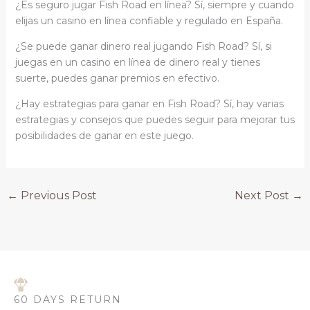
¿Es seguro jugar Fish Road en línea? Sí, siempre y cuando
elijas un casino en línea confiable y regulado en España.
¿Se puede ganar dinero real jugando Fish Road? Sí, si
juegas en un casino en línea de dinero real y tienes
suerte, puedes ganar premios en efectivo.
¿Hay estrategias para ganar en Fish Road? Sí, hay varias
estrategias y consejos que puedes seguir para mejorar tus
posibilidades de ganar en este juego.
←
Previous Post
Next Post
→
60 DAYS RETURN