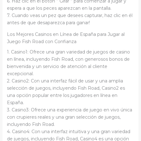
6. Haz clic en el botón ” Girar ” para comenzar a jugar y
espera a que los peces aparezcan en la pantalla.
7. Cuando veas un pez que desees capturar, haz clic en él
antes de que desaparezca para ganar!
Los Mejores Casinos en Línea de España para Jugar al
Juego Fish Road con Confianza
1. Casino1: Ofrece una gran variedad de juegos de casino
en línea, incluyendo Fish Road, con generosos bonos de
bienvenida y un servicio de atención al cliente
excepcional.
2. Casino2: Con una interfaz fácil de usar y una amplia
selección de juegos, incluyendo Fish Road, Casino2 es
una opción popular entre los jugadores en línea en
España.
3. Casino3: Ofrece una experiencia de juego en vivo única
con crupieres reales y una gran selección de juegos,
incluyendo Fish Road.
4. Casino4: Con una interfaz intuitiva y una gran variedad
de juegos, incluyendo Fish Road, Casino4 es una opción