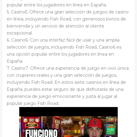
popular entre los jugadores en línea en España.
5. Casino5: Ofrece una gran selección de juegos de casino
en línea, incluyendo Fish Road, con generosos bonos de
bienvenida y un servicio de atención al cliente
excepcional.
6. Casino6: Con una interfaz fácil de usar y una amplia
selección de juegos, incluyendo Fish Road, Casino6 es
una opción popular entre los jugadores en línea en
España.
7. Casino7: Ofrece una experiencia de juego en vivo única
con crupieres reales y una gran selección de juegos,
incluyendo Fish Road. En estos siete casinos en línea de
España, puedes estar seguro de que disfrutarás de una
experiencia de juego emocionante y justa al jugar al
popular juego Fish Road.