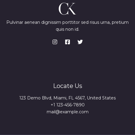
Pulvinar aenean dignissim porttitor sed risus urna, pretium
quis non id.
Locate Us
123 Demo Blvd, Miami, FL 4567, United States
+1 123-456-7890
mail@example.com