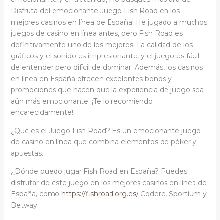
Disfruta del emocionante Juego Fish Road en los
mejores casinos en línea de España! He jugado a muchos
juegos de casino en línea antes, pero Fish Road es
definitivamente uno de los mejores. La calidad de los
gráficos y el sonido es impresionante, y el juego es fácil
de entender pero difícil de dominar. Además, los casinos
en línea en España ofrecen excelentes bonos y
promociones que hacen que la experiencia de juego sea
aún más emocionante. ¡Te lo recomiendo
encarecidamente!
¿Qué es el Juego Fish Road? Es un emocionante juego
de casino en línea que combina elementos de póker y
apuestas.
¿Dónde puedo jugar Fish Road en España? Puedes
disfrutar de este juego en los mejores casinos en línea de
España, como
https://fishroad.org.es/
Codere, Sportium y
Betway.