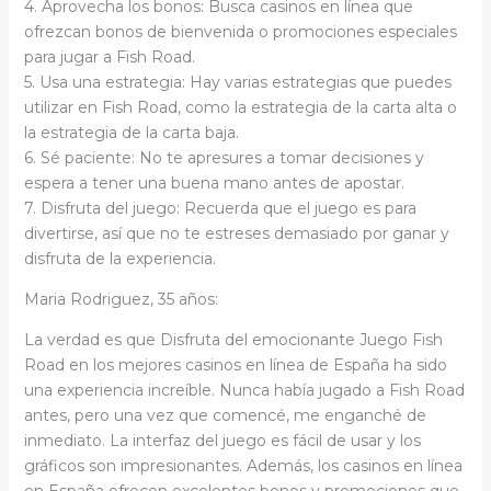
4. Aprovecha los bonos: Busca casinos en línea que
ofrezcan bonos de bienvenida o promociones especiales
para jugar a Fish Road.
5. Usa una estrategia: Hay varias estrategias que puedes
utilizar en Fish Road, como la estrategia de la carta alta o
la estrategia de la carta baja.
6. Sé paciente: No te apresures a tomar decisiones y
espera a tener una buena mano antes de apostar.
7. Disfruta del juego: Recuerda que el juego es para
divertirse, así que no te estreses demasiado por ganar y
disfruta de la experiencia.
Maria Rodriguez, 35 años:
La verdad es que Disfruta del emocionante Juego Fish
Road en los mejores casinos en línea de España ha sido
una experiencia increíble. Nunca había jugado a Fish Road
antes, pero una vez que comencé, me enganché de
inmediato. La interfaz del juego es fácil de usar y los
gráficos son impresionantes. Además, los casinos en línea