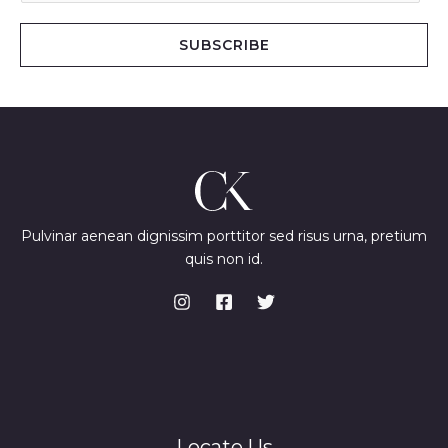
a
i
SUBSCRIBE
l
*
Pulvinar aenean dignissim porttitor sed risus urna, pretium
quis non id.
Locate Us