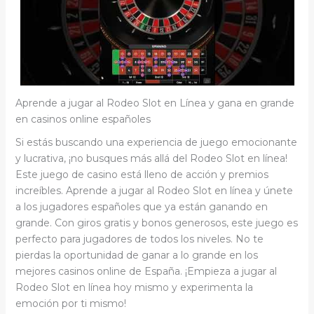
Aprende a jugar al Rodeo Slot en Línea y gana en grande
en casinos online españoles
Si estás buscando una experiencia de juego emocionante
y lucrativa, ¡no busques más allá del Rodeo Slot en línea!
Este juego de casino está lleno de acción y premios
increíbles. Aprende a jugar al Rodeo Slot en línea y únete
a los jugadores españoles que ya están ganando en
grande. Con giros gratis y bonos generosos, este juego es
perfecto para jugadores de todos los niveles. No te
pierdas la oportunidad de ganar a lo grande en los
mejores casinos online de España. ¡Empieza a jugar al
Rodeo Slot en línea hoy mismo y experimenta la
emoción por ti mismo!