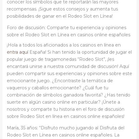
conocer los símbolos que te reportarán las mayores
recompensas. ¡Sigue estos consejos y aumenta tus
posibilidades de ganar en el Rodeo Slot en Línea!
Foro de discusión: Comparte tu experiencia y opiniones
sobre el Rodeo Slot en Línea en casinos online españoles
¡Hola a todos los aficionados a los casinos en línea en
entra aquí
España! Si han tenido la oportunidad de jugar el
popular juego de tragamonedas “Rodeo Slot”, ¡les
encantará unirse a nuestra comunidad de discusión! Aquí
pueden compartir sus experiencias y opiniones sobre este
emocionante juego. ¿Encontraste la temática de
vaqueros y caballos emocionante? ¿Cuál fue tu
combinación de símbolos ganadora favorita? ¿Has tenido
suerte en algún casino online en particular? ¡Únete a
nosotros y comparte tu historia en el foro de discusión
sobre Rodeo Slot en línea en casinos online españoles!
María, 35 años: “Disfruto mucho jugando al Disfruta del
Rodeo Slot en Línea en casinos online españoles. La