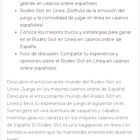
grande en casinos online españoles
Rodeo Slot en Línea: ¡Disfruta de la emoción del
juego y la comodidad de jugar en línea en casinos
españoles!
Conoce los mejores trucos y estrategias para ganar
en el Rodeo Slot en Línea en casinos online de
España
Foro de discusión: Comparte tu experiencia y
opiniones sobre el Rodeo Slot en Línea en casinos
online españoles
Descubre el emocionante mundo del Rodeo Slot en
Línea: ¡Juega en los mejores casinos online de España!
Descubre el emocionante mundo del Rodeo Slot en
Línea y lleva tu experiencia de juego al siguiente nivel.
Sumérgete en una aventura de vaqueros y caballos
mientras giras los carretes en los mejores casinos online
de España. El Rodeo Slot es una tragaperras en línea con
temática western que te mantendrá entretenido durante
horas.