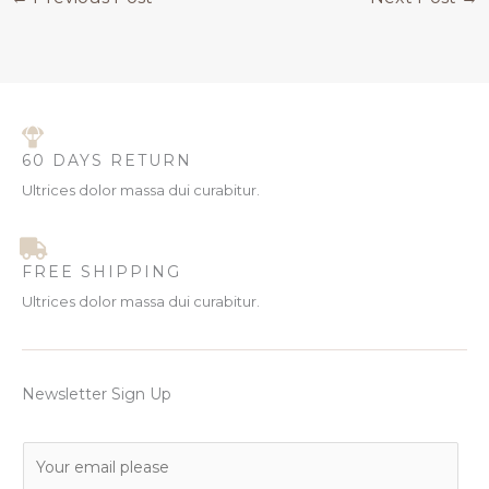
60 DAYS RETURN
Ultrices dolor massa dui curabitur.
FREE SHIPPING
Ultrices dolor massa dui curabitur.
Newsletter Sign Up
E
m