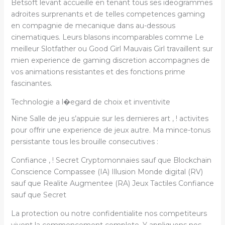
Betsoft levant accueille en tenant tous ses ideogrammes
adroites surprenants et de telles competences gaming
en compagnie de mecanique dans au-dessous
cinematiques. Leurs blasons incomparables comme Le
meilleur Slotfather ou Good Girl Mauvais Girl travaillent sur
mien experience de gaming discretion accompagnes de
vos animations resistantes et des fonctions prime
fascinantes.
Technologie a l�egard de choix et inventivite
Nine Salle de jeu s’appuie sur les dernieres art , ! activites
pour offrir une experience de jeux autre. Ma mince-tonus
persistante tous les brouille consecutives :
Confiance , ! Secret Cryptomonnaies sauf que Blockchain
Conscience Compassee (IA) Illusion Monde digital (RV)
sauf que Realite Augmentee (RA) Jeux Tactiles Confiance
sauf que Secret
La protection ou notre confidentialite nos competiteurs