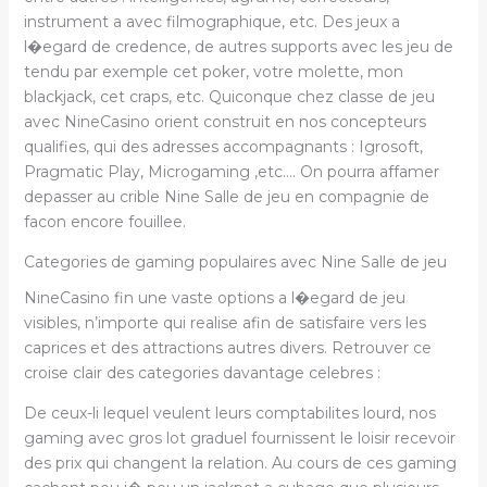
instrument a avec filmographique, etc. Des jeux a
l�egard de credence, de autres supports avec les jeu de
tendu par exemple cet poker, votre molette, mon
blackjack, cet craps, etc. Quiconque chez classe de jeu
avec NineCasino orient construit en nos concepteurs
qualifies, qui des adresses accompagnants : Igrosoft,
Pragmatic Play, Microgaming ,etc…. On pourra affamer
depasser au crible Nine Salle de jeu en compagnie de
facon encore fouillee.
Categories de gaming populaires avec Nine Salle de jeu
NineCasino fin une vaste options a l�egard de jeu
visibles, n’importe qui realise afin de satisfaire vers les
caprices et des attractions autres divers. Retrouver ce
croise clair des categories davantage celebres :
De ceux-li lequel veulent leurs comptabilites lourd, nos
gaming avec gros lot graduel fournissent le loisir recevoir
des prix qui changent la relation. Au cours de ces gaming