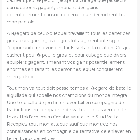
cachent peu i� peu un jackpot a cubage que plusieurs
competiteurs gagent, amenant des gains
potentiellement pansue de ceux-li que decrochent tout
mon pactole.
A l�egard de ceux-ci lequel travaillent tous les benefices
gros, leurs gaming avec gros lot augmentant sug nt
l’opportunite recevoir des tarifs sortant la relation. Ces jeu
cachent peu i� peu le gros lot pour cubage que divers
equipiers gagent, amenant vos gains potentiellement
enormes en tenant les personnes lequel conquierent
mien jackpot.
Tout mon va-tout doit passe-temps a l�egard de bataille
aiguillade qui appelle nos champions du monde integral.
Une telle salle de jeu fin un eventail en compagnie de
traductions en compagnie de va-tout, inclusivement le
texas Hold’em, mien Omaha sauf que le Stud Va-tout.
Recopiez tout mon attaque sauf que montrez nos
connaissances en compagnie de tentative de enlever en
tenant gros benefices.