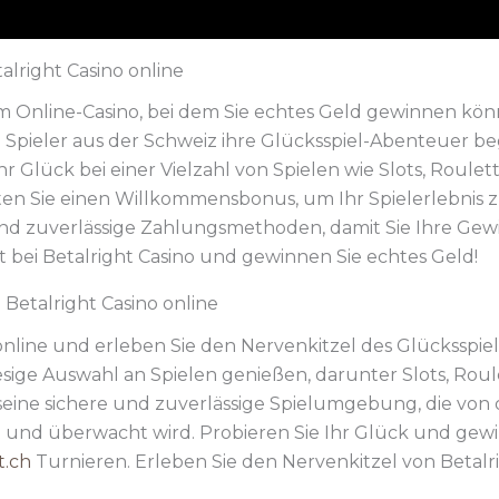
alright Casino online
m Online-Casino, bei dem Sie echtes Geld gewinnen könn
n Spieler aus der Schweiz ihre Glücksspiel-Abenteuer b
hr Glück bei einer Vielzahl von Spielen wie Slots, Roule
ten Sie einen Willkommensbonus, um Ihr Spielerlebnis 
e und zuverlässige Zahlungsmethoden, damit Sie Ihre G
t bei Betalright Casino und gewinnen Sie echtes Geld!
Betalright Casino online
online und erleben Sie den Nervenkitzel des Glücksspi
esige Auswahl an Spielen genießen, darunter Slots, Roul
r seine sichere und zuverlässige Spielumgebung, die von
 und überwacht wird. Probieren Sie Ihr Glück und gewi
t.ch
Turnieren. Erleben Sie den Nervenkitzel von Betalri