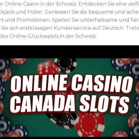
hr Online-Casino in der Schweiz. Entdecken Sie eine vielf
Blackjack und Poker. Geniessen Sie die bequeme und sic
oni und Promotionen. Spielen Sie unterhaltsame und faire 
Sie sich erstklassigen Kundenservice auf Deutsch. Trete
des Online-Glücksspiels in der Schweiz.