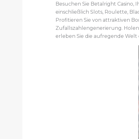
Besuchen Sie Betalright Casino, I
einschließlich Slots, Roulette, 
Profitieren Sie von attraktiven B
Zufallszahlengenerierung. Holen 
erleben Sie die aufregende Welt 