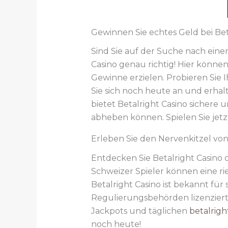
Gewinnen Sie echtes Geld bei Bet
Sind Sie auf der Suche nach eine
Casino genau richtig! Hier könne
Gewinne erzielen. Probieren Sie I
Sie sich noch heute an und erhal
bietet Betalright Casino sicher
abheben können. Spielen Sie jetz
Erleben Sie den Nervenkitzel von 
Entdecken Sie Betalright Casino 
Schweizer Spieler können eine ri
Betalright Casino ist bekannt fü
Regulierungsbehörden lizenziert
Jackpots und täglichen
betalrigh
noch heute!