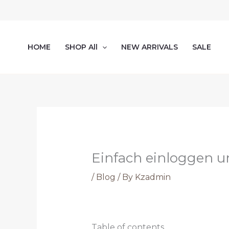
Skip
to
content
HOME
SHOP All
NEW ARRIVALS
SALE
Einfach einloggen un
/
Blog
/ By
Kzadmin
Table of contents