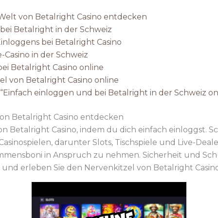
Welt von Betalright Casino entdecken
 bei Betalright in der Schweiz
Einloggens bei Betalright Casino
e-Casino in der Schweiz
i Betalright Casino online
l von Betalright Casino online
“Einfach einloggen und bei Betalright in der Schweiz onl
von Betalright Casino entdecken
 Betalright Casino, indem du dich einfach einloggst. S
asinospielen, darunter Slots, Tischspiele und Live-Deal
mmensboni in Anspruch zu nehmen. Sicherheit und Sch
zt und erleben Sie den Nervenkitzel von Betalright Casino