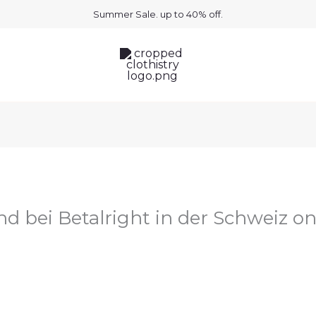
Summer Sale. up to 40% off.
d bei Betalright in der Schweiz on