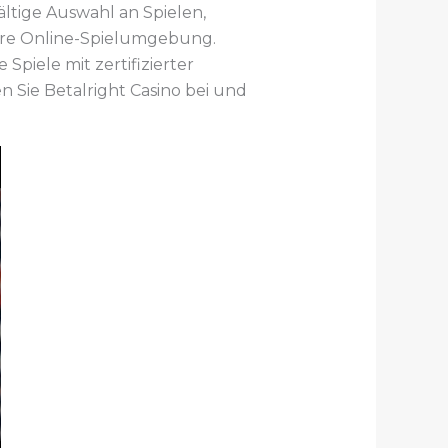
ältige Auswahl an Spielen,
here Online-Spielumgebung.
Spiele mit zertifizierter
n Sie Betalright Casino bei und