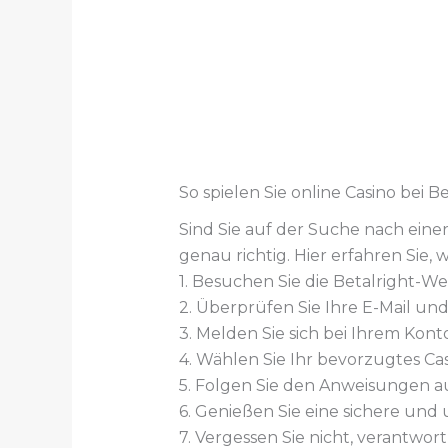
So spielen Sie online Casino bei B
Sind Sie auf der Suche nach einer
genau richtig. Hier erfahren Sie, w
1. Besuchen Sie die Betalright-Web
2. Überprüfen Sie Ihre E-Mail und
3. Melden Sie sich bei Ihrem Kon
4. Wählen Sie Ihr bevorzugtes Cas
5. Folgen Sie den Anweisungen au
6. Genießen Sie eine sichere und
7. Vergessen Sie nicht, verantwor