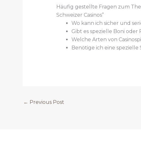
Häufig gestellte Fragen zum The
Schweizer Casinos”
Wo kann ich sicher und seri
Gibt es spezielle Boni oder
Welche Arten von Casinosp
Benötige ich eine spezielle
←
Previous Post