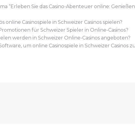
ma “Erleben Sie das Casino-Abenteuer online: Genießen 
ös online Casinospiele in Schweizer Casinos spielen?
 Promotionen für Schweizer Spieler in Online-Casinos?
ielen werden in Schweizer Online-Casinos angeboten?
 Software, um online Casinospiele in Schweizer Casinos z