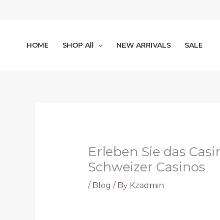
Skip
to
content
HOME
SHOP All
NEW ARRIVALS
SALE
Erleben Sie das Cas
Schweizer Casinos
/
Blog
/ By
Kzadmin