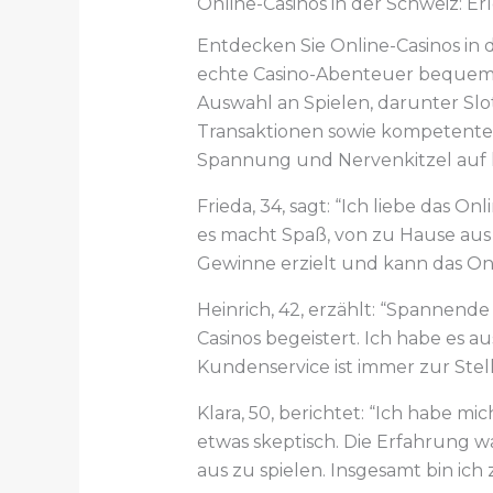
Online-Casinos in der Schweiz: E
Entdecken Sie Online-Casinos in d
echte Casino-Abenteuer bequem v
Auswahl an Spielen, darunter Slo
Transaktionen sowie kompetentem
Spannung und Nervenkitzel auf h
Frieda, 34, sagt: “Ich liebe das O
es macht Spaß, von zu Hause aus zu
Gewinne erzielt und kann das On
Heinrich, 42, erzählt: “Spannend
Casinos begeistert. Ich habe es a
Kundenservice ist immer zur Stell
Klara, 50, berichtet: “Ich habe m
etwas skeptisch. Die Erfahrung wa
aus zu spielen. Insgesamt bin ich