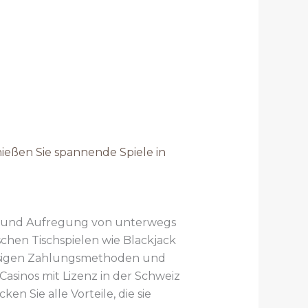
ießen Sie spannende Spiele in
ng und Aufregung von unterwegs
schen Tischspielen wie Blackjack
lässigen Zahlungsmethoden und
asinos mit Lizenz in der Schweiz
n Sie alle Vorteile, die sie