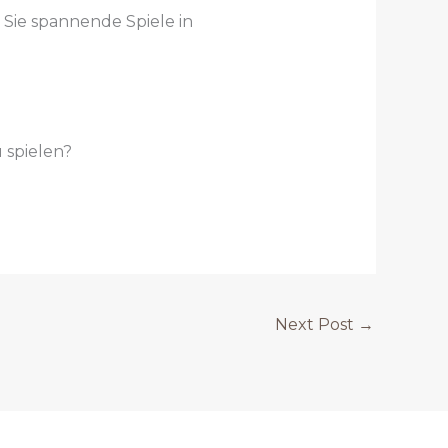
Sie spannende Spiele in
u spielen?
Next Post
→