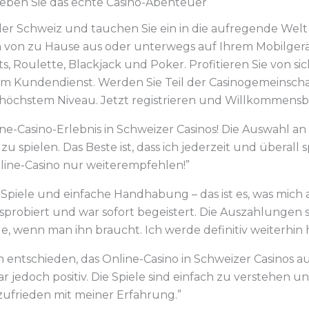
rleben Sie das echte Casino-Abenteuer
er Schweiz und tauchen Sie ein in die aufregende Welt d
on zu Hause aus oder unterwegs auf Ihrem Mobilgerät.
ts, Roulette, Blackjack und Poker. Profitieren Sie von 
 Kundendienst. Werden Sie Teil der Casinogemeinschaf
öchstem Niveau. Jetzt registrieren und Willkommensb
nline-Casino-Erlebnis in Schweizer Casinos! Die Auswahl 
 spielen. Das Beste ist, dass ich jederzeit und überall 
line-Casino nur weiterempfehlen!”
e Spiele und einfache Handhabung – das ist es, was mich
usprobiert und war sofort begeistert. Die Auszahlungen 
e, wenn man ihn braucht. Ich werde definitiv weiterhin h
ich entschieden, das Online-Casino in Schweizer Casino
r jedoch positiv. Die Spiele sind einfach zu verstehen 
 zufrieden mit meiner Erfahrung.”