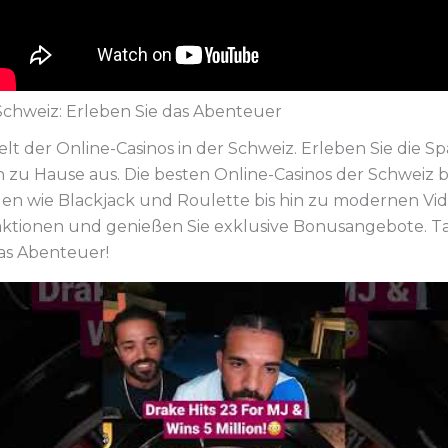
 Schweiz: Erleben Sie das Abenteuer
lt der Online-Casinos in der Schweiz. Erleben Sie die 
u Hause aus. Die besten Online-Casinos der Schweiz bi
elen wie Blackjack und Roulette bis hin zu modernen Vide
ktionen und genießen Sie exklusive Bonusangebote. Tau
as Abenteuer!