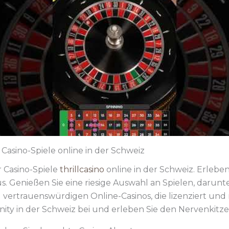
Casino-Spiele online in der Schweiz
 Casino-Spiele
thrillcasino
online in der Schweiz. Erlebe
 Genießen Sie eine riesige Auswahl an Spielen, darunte
d vertrauenswürdigen Online-Casinos, die lizenziert und 
ty in der Schweiz bei und erleben Sie den Nervenkitzel