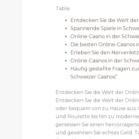
Table
Entdecken Sie die Welt der
Spannende Spiele in Schwei
Online-Casino in der Schwei
Die besten Online-Casinos 
Erleben Sie den Nervenkitze
Online-Casinos in der Schw
Häufig gestellte Fragen zu
Schweizer Casinos”
Entdecken Sie die Welt der Onlin
Entdecken Sie die Welt der Onli
oder bequem von zu Hause aus. Ge
und Roulette bis hin zu moderne
geniessen Sie einen hervorragend
und gewinnen Sie echtes Geld. Tau