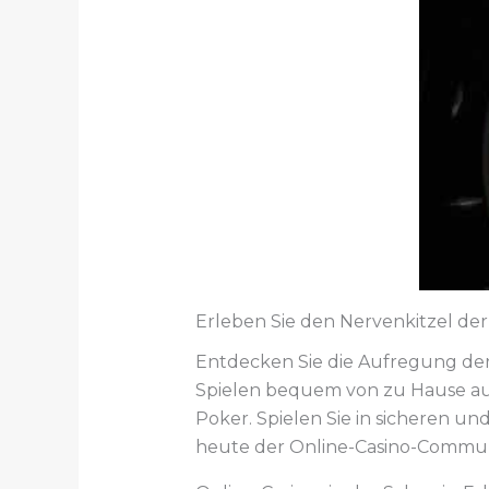
Erleben Sie den Nervenkitzel der 
Entdecken Sie die Aufregung der
Spielen bequem von zu Hause aus.
Poker. Spielen Sie in sicheren un
heute der Online-Casino-Communi