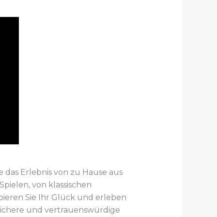
e das Erlebnis von zu Hause aus
Spielen, von klassischen
bieren Sie Ihr Glück und erleben
 sichere und vertrauenswürdige