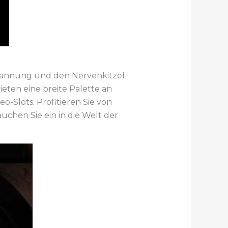
Spannung und den Nervenkitzel
eten eine breite Palette an
o-Slots. Profitieren Sie von
chen Sie ein in die Welt der