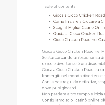
Table of contents
Gioca a Gioco Chicken Road n
Come Iniziare a Giocare a Ch
Scegli il Miglior Casino Onli
Guida al Gioco Chicken Road 
Gioco Chicken Road nei Casin
Gioca a Gioco Chicken Road nei Migl
Se stai cercando un’esperienza di
unico e divertente è ora disponibile
Gioca a Gioco Chicken Road su un s
Immergiti nel mondo divertente d
Con la nostra guida definitiva, sco
dove puoi giocarci.
Non perdere altro tempo e inizia 
Consigliamo solo i casinò online più