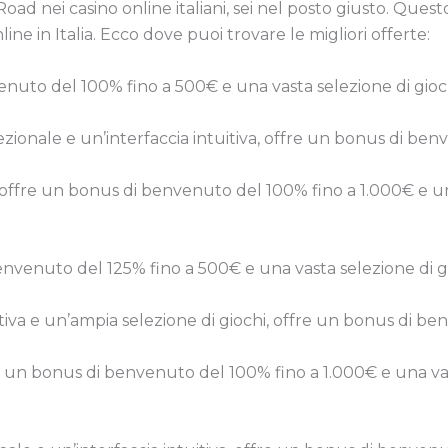
Road nei casino online italiani, sei nel posto giusto. Que
nline in Italia. Ecco dove puoi trovare le migliori offerte:
enuto del 100% fino a 500€ e una vasta selezione di gioch
ezionale e un’interfaccia intuitiva, offre un bonus di be
offre un bonus di benvenuto del 100% fino a 1.000€ e una 
envenuto del 125% fino a 500€ e una vasta selezione di gi
itiva e un’ampia selezione di giochi, offre un bonus di b
e un bonus di benvenuto del 100% fino a 1.000€ e una vast