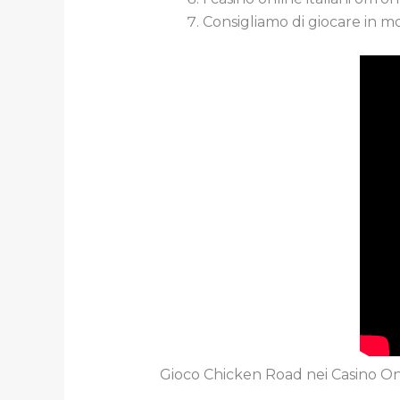
Consigliamo di giocare in mo
Gioco Chicken Road nei Casino Onli