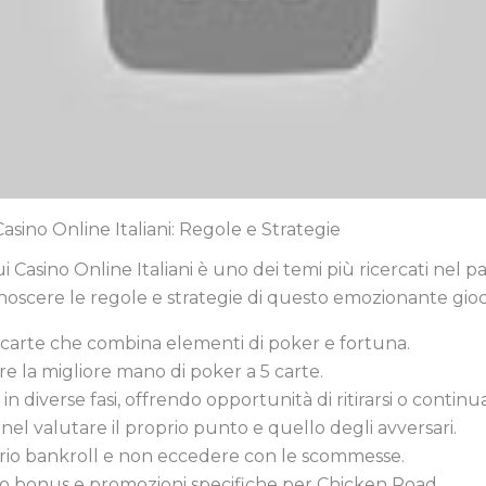
sino Online Italiani: Regole e Strategie
 Casino Online Italiani è uno dei temi più ricercati nel 
noscere le regole e strategie di questo emozionante gioc
 carte che combina elementi di poker e fortuna.
e la migliore mano di poker a 5 carte.
 diverse fasi, offrendo opportunità di ritirarsi o continu
 nel valutare il proprio punto e quello degli avversari.
prio bankroll e non eccedere con le scommesse.
rono bonus e promozioni specifiche per Chicken Road.