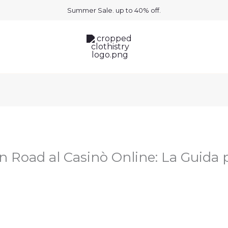
Summer Sale. up to 40% off.
n Road al Casinò Online: La Guida p