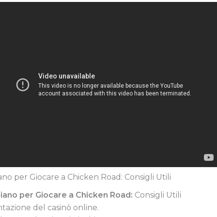
liano per Giocare a Chicken Road: Consigli Utili
taliano per Giocare a Chicken Road:
Consigli Utili
entazione del casinò online.