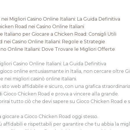
ei Migliori Casino Online Italiani: La Guida Definitiva
icken Road nei Casino Online Italiani
ne Italiano per Giocare a Chicken Road: Consigli Utili
nei Casino Online Italiani: Regole e Strategie
o Online Italiani: Dove Trovare le Migliori Offerte
iori Casino Online Italiani: La Guida Definitiva
 gioco online entusiasmante in Italia, non cercare oltre
 nei migliori casinò online italiani.
ito web affidabile e sicuro, con una grafica straordinaria
i Gioco Chicken Road e prova a vincere alla grande.
prirai tutto ciò che devi sapere su Gioco Chicken Road e sui
a giocare a Gioco Chicken Road oggi stesso.
 affidabili e rispettabili per garantire che tu abbia la mig