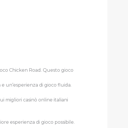
 Gioco Chicken Road. Questo gioco
 e un’esperienza di gioco fluida.
 migliori casinò online italiani
liore esperienza di gioco possibile.