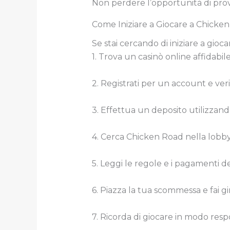
Non perdere l’opportunità di prov
Come Iniziare a Giocare a Chicken 
Se stai cercando di iniziare a gioca
1. Trova un casinò online affidabil
2. Registrati per un account e verif
3. Effettua un deposito utilizzan
4. Cerca Chicken Road nella lobby 
5. Leggi le regole e i pagamenti del
6. Piazza la tua scommessa e fai gir
7. Ricorda di giocare in modo respon