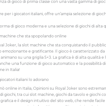
nza di gioco di prima classe con una vasta gamma di giochi
 per i giocatori italiani, offre un’ampia selezione di gioc
orma di gioco moderna e una selezione di giochi di alta qu
t machine che sta spopolando online
l Joker, la slot machine che sta conquistando il pubblico
 emozionante e gratificante. Il gioco è caratterizzato da s
 animano su una griglia 5×3. La grafica è di alta qualità e l
anche una funzione di gioco automatico e la possibilità di v
 in Italia!
iocatori italiani lo adorano
nò online in Italia, Opinioni su Royal Joker sono estrema
di giochi, tra cui slot machine, giochi da tavolo e giochi c
a grafica e il design intuitivo del sito web, che rende facil