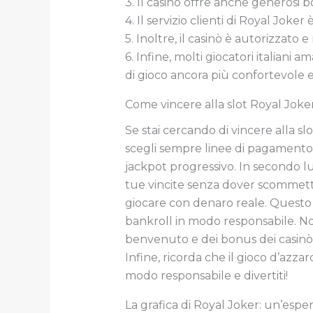
3. Il casinò offre anche generosi 
4. Il servizio clienti di Royal Joke
5. Inoltre, il casinò è autorizzato 
6. Infine, molti giocatori italiani a
di gioco ancora più confortevole e
Come vincere alla slot Royal Joker: 
Se stai cercando di vincere alla sl
scegli sempre linee di pagamento c
jackpot progressivo. In secondo luo
tue vincite senza dover scommette
giocare con denaro reale. Questo ti
bankroll in modo responsabile. No
benvenuto e dei bonus dei casinò 
Infine, ricorda che il gioco d’azz
modo responsabile e divertiti!
La grafica di Royal Joker: un’espe