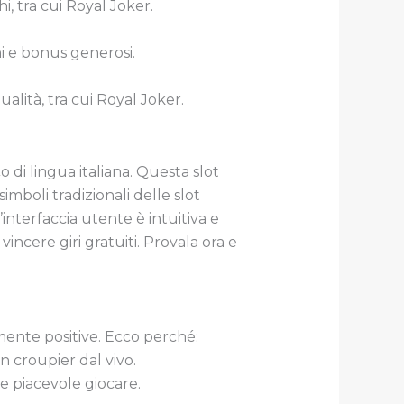
, tra cui Royal Joker.
hi e bonus generosi.
alità, tra cui Royal Joker.
 di lingua italiana. Questa slot
imboli tradizionali delle slot
’interfaccia utente è intuitiva e
incere giri gratuiti. Provala ora e
mente positive. Ecco perché:
on croupier dal vivo.
e e piacevole giocare.