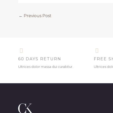
←
Previous Post
60 DAYS RETURN
FREE S
Ultrices dolor massa dui curabitur.
Ultrices dol