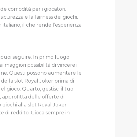
nde comodità per i giocatori.
sicurezza e la fairness dei giochi.
in italiano, il che rende l’esperienza
e puoi seguire. In primo luogo,
aggiori possibilità di vincere il
achine. Questi possono aumentare le
della slot Royal Joker prima di
l gioco. Quarto, gestisci il tuo
approfitta delle offerte di
iochi alla slot Royal Joker.
te di reddito. Gioca sempre in