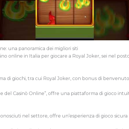
ne: una panoramica dei migliori siti
casino online in Italia per giocare a Royal Joker, sei nel p
ma di giochi, tra cui Royal Joker, con bonus di benvenuto
 del Casinò Online”, offre una piattaforma di gioco intuit
conosciuti nel settore, offre un’esperienza di gioco sicur