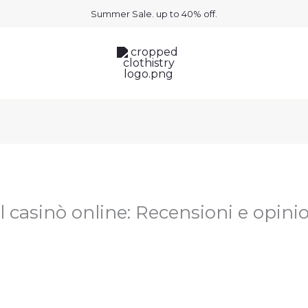
Summer Sale. up to 40% off.
l casinò online: Recensioni e opinion