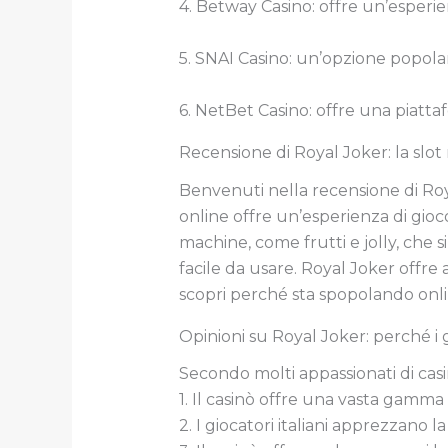
4. Betway Casino: offre un’esperie
5. SNAI Casino: un’opzione popolare
6. NetBet Casino: offre una piattaf
Recensione di Royal Joker: la slo
Benvenuti nella recensione di Roya
online offre un’esperienza di gioco
machine, come frutti e jolly, che si
facile da usare. Royal Joker offre 
scopri perché sta spopolando online
Opinioni su Royal Joker: perché i g
Secondo molti appassionati di casi
1. Il casinò offre una vasta gamma 
2. I giocatori italiani apprezzano l