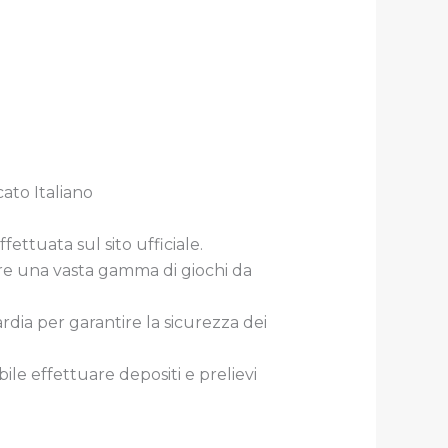
ato Italiano
ettuata sul sito ufficiale.
are una vasta gamma di giochi da
dia per garantire la sicurezza dei
le effettuare depositi e prelievi