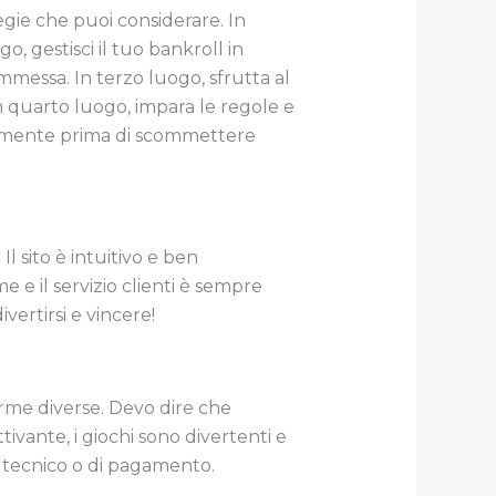
tegie che puoi considerare. In
 gestisci il tuo bankroll in
essa. In terzo luogo, sfrutta al
In quarto luogo, impara le regole e
uitamente prima di scommettere
 sito è intuitivo e ben
 e il servizio clienti è sempre
vertirsi e vincere!
orme diverse. Devo dire che
ivante, i giochi sono divertenti e
a tecnico o di pagamento.