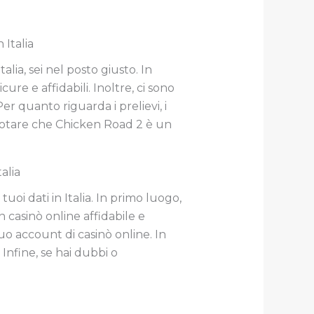
Italia
lia, sei nel posto giusto. In
re e affidabili. Inoltre, ci sono
er quanto riguarda i prelievi, i
 notare che Chicken Road 2 è un
alia
uoi dati in Italia. In primo luogo,
 casinò online affidabile e
o account di casinò online. In
Infine, se hai dubbi o