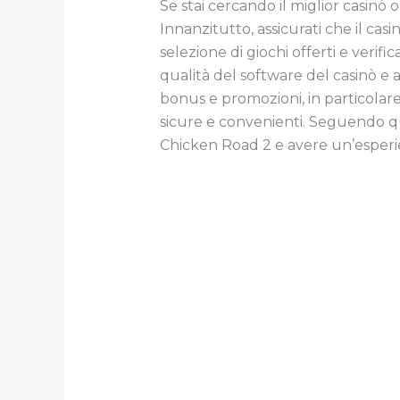
Se stai cercando il miglior casinò 
Innanzitutto, assicurati che il cas
selezione di giochi offerti e verifi
qualità del software del casinò e as
bonus e promozioni, in particolare q
sicure e convenienti. Seguendo quest
Chicken Road 2 e avere un’esperie