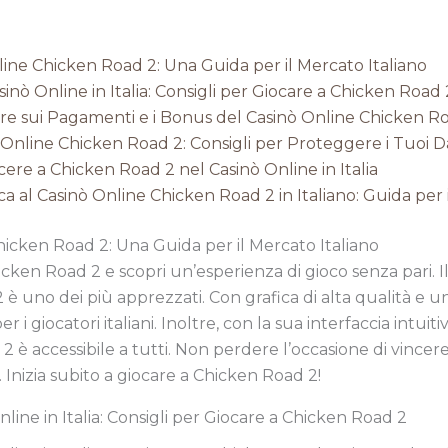
nline Chicken Road 2: Una Guida per il Mercato Italiano
sinò Online in Italia: Consigli per Giocare a Chicken Road 
e sui Pagamenti e i Bonus del Casinò Online Chicken Road
 Online Chicken Road 2: Consigli per Proteggere i Tuoi Dati
ncere a Chicken Road 2 nel Casinò Online in Italia
al Casinò Online Chicken Road 2 in Italiano: Guida per i
Chicken Road 2: Una Guida per il Mercato Italiano
hicken Road 2 e scopri un’esperienza di gioco senza pari. I
è uno dei più apprezzati. Con grafica di alta qualità 
r i giocatori italiani. Inoltre, con la sua interfaccia intuitiv
2 è accessibile a tutti. Non perdere l’occasione di vincere 
 Inizia subito a giocare a Chicken Road 2!
line in Italia: Consigli per Giocare a Chicken Road 2