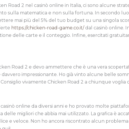
en Road 2 nel casinò online in Italia, ci sono alcune stra
o sulla matematica e non sulla fortuna. In secondo luogo,
ere mai più del 5% del tuo budget su una singola scomm
ferte
https://chicken-road-game.co.it/
dal casinò online. 
stione delle carte e il conteggio. Infine, esercitati grat
icken Road 2 e devo ammettere che è una vera scoperta! Il
 è davvero impressionante. Ho già vinto alcune belle somme
e. Consiglio vivamente Chicken Road 2 a chiunque voglia di
casinò online da diversi anni e ho provato molte piattaf
lle migliori che abbia mai utilizzato. La grafica è accatt
mplice e veloce. Non ho ancora riscontrato alcun problem
 qui!