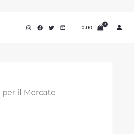
0.00
 per il Mercato