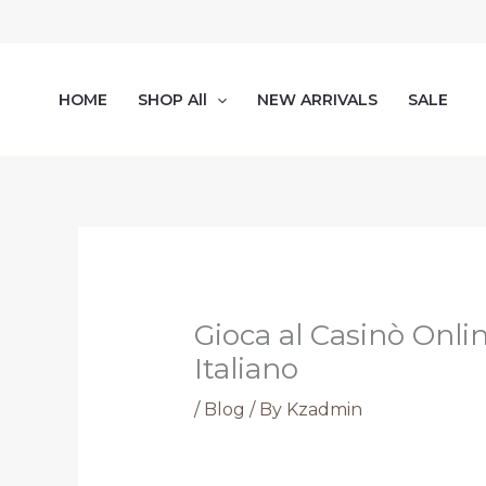
Skip
to
content
HOME
SHOP All
NEW ARRIVALS
SALE
Gioca al Casinò Onlin
Italiano
/
Blog
/ By
Kzadmin