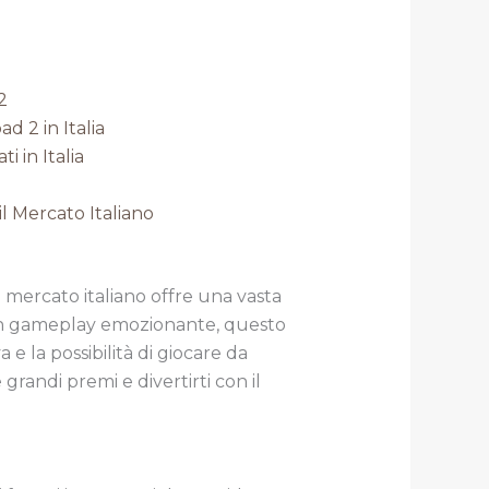
2
 2 in Italia
 in Italia
l Mercato Italiano
l mercato italiano offre una vasta
e un gameplay emozionante, questo
a e la possibilità di giocare da
grandi premi e divertirti con il