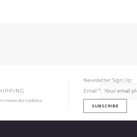
Newsletter Sign Up
HIPPING
Email
*
or massa dui curabitur.
SUBSCRIBE