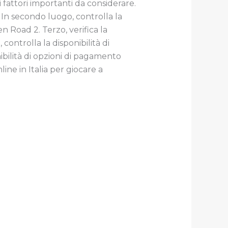
i fattori importanti da considerare.
. In secondo luogo, controlla la
en Road 2. Terzo, verifica la
 controlla la disponibilità di
nibilità di opzioni di pagamento
line in Italia per giocare a