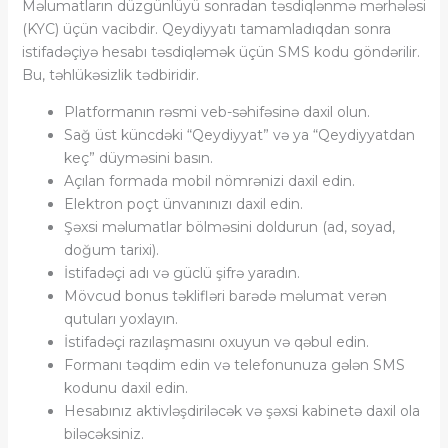
Məlumatların düzgünlüyü sonradan təsdiqlənmə mərhələsi
(KYC) üçün vacibdir. Qeydiyyatı tamamladıqdan sonra
istifadəçiyə hesabı təsdiqləmək üçün SMS kodu göndərilir.
Bu, təhlükəsizlik tədbiridir.
Platformanın rəsmi veb-səhifəsinə daxil olun.
Sağ üst küncdəki “Qeydiyyat” və ya “Qeydiyyatdan
keç” düyməsini basın.
Açılan formada mobil nömrənizi daxil edin.
Elektron poçt ünvanınızı daxil edin.
Şəxsi məlumatlar bölməsini doldurun (ad, soyad,
doğum tarixi).
İstifadəçi adı və güclü şifrə yaradın.
Mövcud bonus təklifləri barədə məlumat verən
qutuları yoxlayın.
İstifadəçi razılaşmasını oxuyun və qəbul edin.
Formanı təqdim edin və telefonunuza gələn SMS
kodunu daxil edin.
Hesabınız aktivləşdiriləcək və şəxsi kabinetə daxil ola
biləcəksiniz.