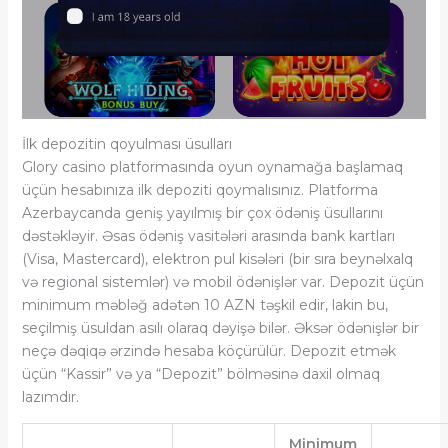
İlk depozitin qoyulması üsulları
Glory casino platformasında oyun oynamağa başlamaq
üçün hesabınıza ilk depoziti qoymalısınız. Platforma
Azerbaycanda geniş yayılmış bir çox ödəniş üsullarını
dəstəkləyir. Əsas ödəniş vasitələri arasında bank kartları
(Visa, Mastercard), elektron pul kisələri (bir sıra beynəlxalq
və regional sistemlər) və mobil ödənişlər var. Depozit üçün
minimum məbləğ adətən 10 AZN təşkil edir, lakin bu,
seçilmiş üsuldan asılı olaraq dəyişə bilər. Əksər ödənişlər bir
neçə dəqiqə ərzində hesaba köçürülür. Depozit etmək
üçün “Kassir” və ya “Depozit” bölməsinə daxil olmaq
lazımdır.
Minimum