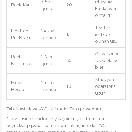
3-5 iş
etdiyiniz
Bank Kartı
20
günü
kartla eyni
olmalıdır
Tez-tez
Elektron
24 saat
15
istifadə
Pul Kisəsi
ərzində
olunan üsul
Əlavə sənəd
Bank
2-7 iş
50
tələb oluna
Köçürməsi
günü
bilər
Müəyyən
Mobil
24 saat
10
operatorlar
Hesab
ərzində
üçün
Təhlükəsizlik və KYC (Müştərini Tanı) proseduru
Glory casino kimi lisenziyalaşdırılmış platformalar,
beynəlxalq qaydalara əməl etmək üçün ciddi KYC