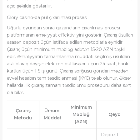
açıq şəkildə göstərilir.
Glory casino-da pul çıxarılması prosesi
Uğurlu oyundan sonra qazancların çıxarılması prosesi
platformanın əməliyyat effektivliyini göstərir. Çıxarış üsulları
əsasən depozit üçün istifadə edilən metodlarla eynidir.
Çıxarış üçün minimum məbləğ adətən 15-20 AZN təşkil
edir. Əməliyyatın tamamlanma müddəti seçilmiş üsuldan
asılı olaraq dəyişir: elektron pul kisələri üçün 24 saat, bank
kartları üçün 1-5 iş günü. Çıxarış sorğusu göndərilməzdən
əvvəl hesabın tam təsdiqlənməsi (KYC) tələb olunur. Əksər
hallarda, ilk çıxarış zamanı təsdiqləmə proseduru daha sərt
ola bilər.
Minimum
Çıxarış
Ümumi
Məbləğ
Qeyd
Metodu
Müddət
(AZN)
Depozit