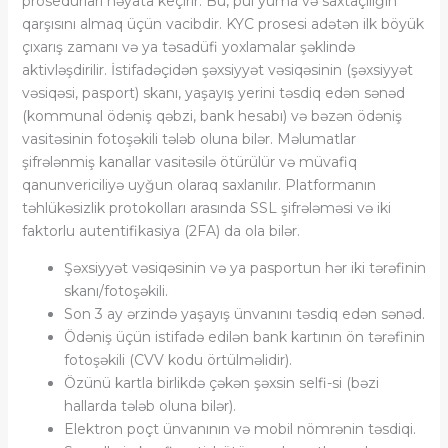
prosedurları həyata keçirir. Bu, pul yuma və saxtaçılığın
qarşısını almaq üçün vacibdir. KYC prosesi adətən ilk böyük
çıxarış zamanı və ya təsadüfi yoxlamalar şəklində
aktivləşdirilir. İstifadəçidən şəxsiyyət vəsiqəsinin (şəxsiyyət
vəsiqəsi, pasport) skanı, yaşayış yerini təsdiq edən sənəd
(kommunal ödəniş qəbzi, bank hesabı) və bəzən ödəniş
vasitəsinin fotoşəkili tələb oluna bilər. Məlumatlar
şifrələnmiş kanallar vasitəsilə ötürülür və müvafiq
qanunvericiliyə uyğun olaraq saxlanılır. Platformanın
təhlükəsizlik protokolları arasında SSL şifrələməsi və iki
faktorlu autentifikasiya (2FA) da ola bilər.
Şəxsiyyət vəsiqəsinin və ya pasportun hər iki tərəfinin
skanı/fotoşəkili.
Son 3 ay ərzində yaşayış ünvanını təsdiq edən sənəd.
Ödəniş üçün istifadə edilən bank kartının ön tərəfinin
fotoşəkili (CVV kodu örtülməlidir).
Özünü kartla birlikdə çəkən şəxsin selfi-si (bəzi
hallarda tələb oluna bilər).
Elektron poçt ünvanının və mobil nömrənin təsdiqi.