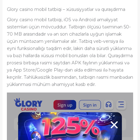
Glory casino mobil tətbiqi – xüsusiyyətlər və quraşdırma
Glory casino mobil tətbiqi, iOS və Android əməliyyat
sistemləri üçün mövcuddur. Tətbiqin ölçüsü təxminən 50-
70 MB arasındadır və ən son cihazlarla uyğun işləmək
üçün müntəzəm yeniləmələr alır. Tətbiq veb-versiya ilə
eyni funksionallığı təqdim edir, lakin daha sürətli yüklənmə
və bəzi hallarda xüsusi mobil bonusları ola bilər. Quraşdırma
prosesi birbaşa rəsmi saytdan APK faylının yüklənməsi və
ya App Store/Google Play-dən əldə edilməsi ilə həyata
keçirilir. Təhlükəsizlik baxımından, tətbiqin rəsmi mənbədən
yüklənməsi mühüm əhəmiyyət kəsb edir.