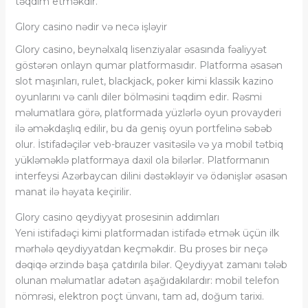
təqdim etməkdir.
Glory casino nədir və necə işləyir
Glory casino, beynəlxalq lisenziyalar əsasında fəaliyyət
göstərən onlayn qumar platformasıdır. Platforma əsasən
slot maşınları, rulet, blackjack, poker kimi klassik kazino
oyunlarını və canlı diler bölməsini təqdim edir. Rəsmi
məlumatlara görə, platformada yüzlərlə oyun provayderi
ilə əməkdaşlıq edilir, bu da geniş oyun portfelinə səbəb
olur. İstifadəçilər veb-brauzer vasitəsilə və ya mobil tətbiq
yükləməklə platformaya daxil ola bilərlər. Platformanın
interfeysi Azərbaycan dilini dəstəkləyir və ödənişlər əsasən
manat ilə həyata keçirilir.
Glory casino qeydiyyat prosesinin addımları
Yeni istifadəçi kimi platformadan istifadə etmək üçün ilk
mərhələ qeydiyyatdan keçməkdir. Bu proses bir neçə
dəqiqə ərzində başa çatdırıla bilər. Qeydiyyat zamanı tələb
olunan məlumatlar adətən aşağıdakılardır: mobil telefon
nömrəsi, elektron poçt ünvanı, tam ad, doğum tarixi.