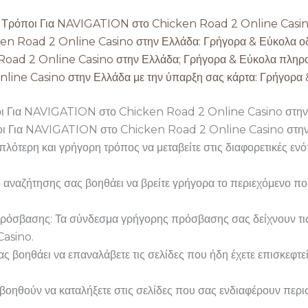
ς Τρόποι Για NAVIGATION στο Chicken Road 2 Online Casin
ken Road 2 Online Casino στην Ελλάδα: Γρήγορα & Εύκολα ο
 Road 2 Online Casino στην Ελλάδα; Γρήγορα & Εύκολα πληρ
line Casino στην Ελλάδα με την ύπαρξη σας κάρτα: Γρήγορα 
οι Για NAVIGATION στο Chicken Road 2 Online Casino στη
ποι Για NAVIGATION στο Chicken Road 2 Online Casino στη
 απλότερη και γρήγορη τρόπος να μεταβείτε στις διαφορετικές 
ο αναζήτησης σας βοηθάει να βρείτε γρήγορα το περιεχόμενο π
όσβασης: Τα σύνδεσμα γρήγορης πρόσβασης σας δείχνουν τις 
asino.
σας βοηθάει να επαναλάβετε τις σελίδες που ήδη έχετε επισκε
ς βοηθούν να καταλήξετε στις σελίδες που σας ενδιαφέρουν περ