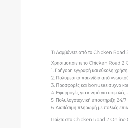
Τι Λαμβάνετε από το Chicken Road 
Χρησιμοποιείτε το Chicken Road 2 O
1. Γρήγορη εγγραφή και εύκολη χρήση
2. Πολυμεσικά παιχνίδια από γνωστ
3. Προσφορές και bonuses συχνά και
4. Εφαρμογές για κινητά για ασφαλές 
5. Πολυλογοτεχνική υποστήριξη 24/7 γ
6. Διαθέσιμη πληρωμή με πολλές επι
Παίξτε στο Chicken Road 2 Online C