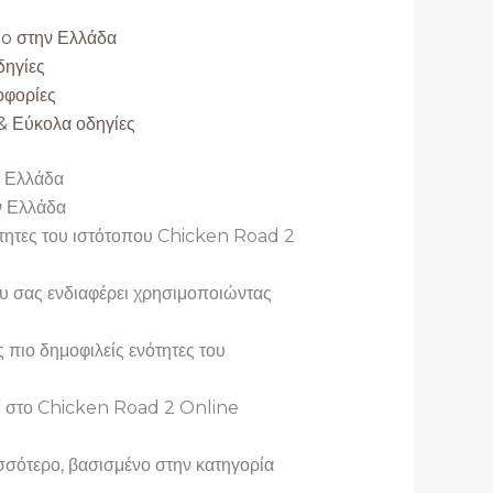
o στην Ελλάδα
δηγίες
οφορίες
& Εύκολα οδηγίες
ν Ελλάδα
ν Ελλάδα
ενότητες του ιστότοπου Chicken Road 2
ου σας ενδιαφέρει χρησιμοποιώντας
πιο δημοφιλείς ενότητες του
φτεί στο Chicken Road 2 Online
ισσότερο, βασισμένο στην κατηγορία