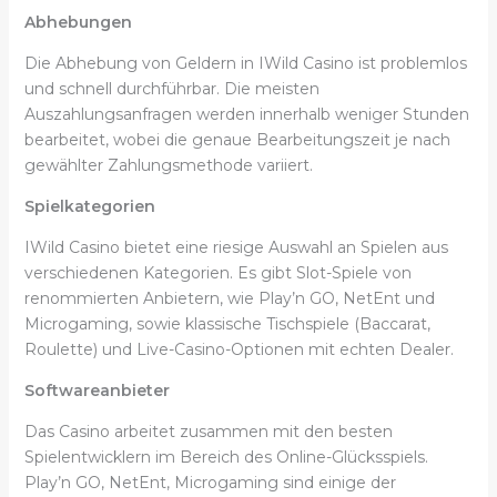
Abhebungen
Die Abhebung von Geldern in IWild Casino ist problemlos
und schnell durchführbar. Die meisten
Auszahlungsanfragen werden innerhalb weniger Stunden
bearbeitet, wobei die genaue Bearbeitungszeit je nach
gewählter Zahlungsmethode variiert.
Spielkategorien
IWild Casino bietet eine riesige Auswahl an Spielen aus
verschiedenen Kategorien. Es gibt Slot-Spiele von
renommierten Anbietern, wie Play’n GO, NetEnt und
Microgaming, sowie klassische Tischspiele (Baccarat,
Roulette) und Live-Casino-Optionen mit echten Dealer.
Softwareanbieter
Das Casino arbeitet zusammen mit den besten
Spielentwicklern im Bereich des Online-Glücksspiels.
Play’n GO, NetEnt, Microgaming sind einige der