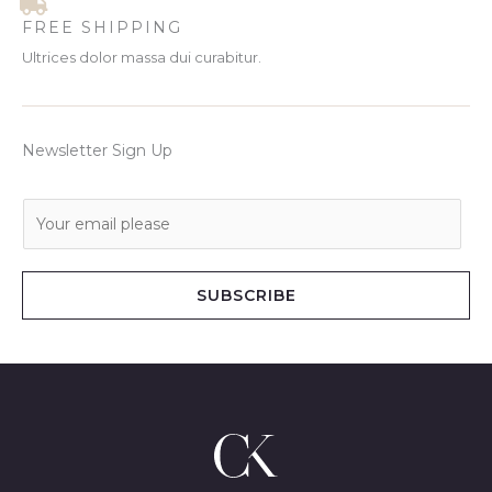
FREE SHIPPING
Ultrices dolor massa dui curabitur.
Newsletter Sign Up
E
m
a
i
SUBSCRIBE
l
*