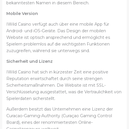
bekanntesten Namen in diesem Bereich.
Mobile Version
IWild Casino verfügt auch über eine mobile App für
Android- und iOS-Geräte. Das Design der mobilen
Website ist optisch ansprechend und ermöglicht es
Spielern problemlos auf die wichtigsten Funktionen
zuzugreifen, während sie unterwegs sind.
Sicherheit und Lizenz
IWild Casino hat sich in kürzester Zeit eine positive
Reputation erwirtschaftet durch seine strengen
Sicherheitsmaßnahmen. Die Website ist mit SSL-
Verschlüsselung ausgestattet, was die Vertraulichkeit von
Spielerdaten sicherstellt.
Außerdem besitzt das Unternehmen eine Lizenz der
Curacao-Gaming-Authority (Curaçao Gaming Control
Board), eines der renommiertesten Online-