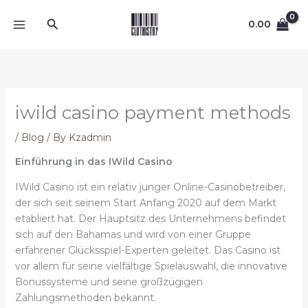
Skip
Search
to
0.00
content
iwild casino payment methods
/
Blog
/ By
Kzadmin
Einführung in das IWild Casino
IWild Casino ist ein relativ junger Online-Casinobetreiber,
der sich seit seinem Start Anfang 2020 auf dem Markt
etabliert hat. Der Hauptsitz des Unternehmens befindet
sich auf den Bahamas und wird von einer Gruppe
erfahrener Glücksspiel-Experten geleitet. Das Casino ist
vor allem für seine vielfältige Spielauswahl, die innovative
Bonussysteme und seine großzügigen
Zahlungsmethoden bekannt.