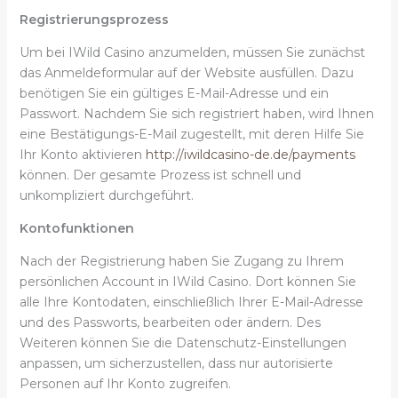
Registrierungsprozess
Um bei IWild Casino anzumelden, müssen Sie zunächst
das Anmeldeformular auf der Website ausfüllen. Dazu
benötigen Sie ein gültiges E-Mail-Adresse und ein
Passwort. Nachdem Sie sich registriert haben, wird Ihnen
eine Bestätigungs-E-Mail zugestellt, mit deren Hilfe Sie
Ihr Konto aktivieren
http://iwildcasino-de.de/payments
können. Der gesamte Prozess ist schnell und
unkompliziert durchgeführt.
Kontofunktionen
Nach der Registrierung haben Sie Zugang zu Ihrem
persönlichen Account in IWild Casino. Dort können Sie
alle Ihre Kontodaten, einschließlich Ihrer E-Mail-Adresse
und des Passworts, bearbeiten oder ändern. Des
Weiteren können Sie die Datenschutz-Einstellungen
anpassen, um sicherzustellen, dass nur autorisierte
Personen auf Ihr Konto zugreifen.