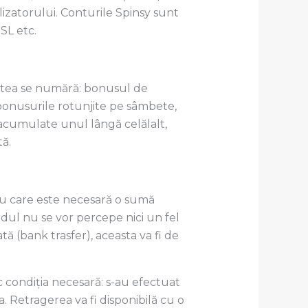
lizatorului. Conturile Spinsy sunt
SL etc.
cestea se numără: bonusul de
onusurile rotunjite pe sâmbete,
fi acumulate unul lângă celălalt,
tă.
ru care este necesară o sumă
rdul nu se vor percepe nici un fel
ă (bank trasfer), aceasta va fi de
c condiția necesară: s-au efectuat
 Retragerea va fi disponibilă cu o