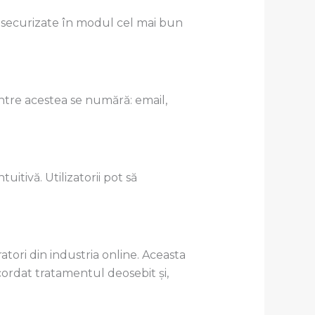
t securizate în modul cel mai bun
intre acestea se numără: email,
uitivă. Utilizatorii pot să
atori din industria online. Aceasta
acordat tratamentul deosebit și,