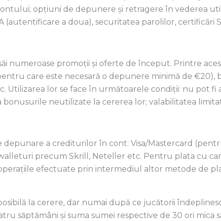
 contului; opțiuni de depunere și retragere în vederea uti
(autentificare a doua), securitatea parolilor, certificări S
r săi numeroase promoții și oferte de început. Printre a
pentru care este necesară o depunere minimă de €20), b
tc. Utilizarea lor se face în următoarele condiții: nu pot 
a bonusurile neutilizate la cererea lor; valabilitatea limita
 depunare a crediturilor în cont: Visa/Mastercard (pent
alleturi precum Skrill, Neteller etc. Pentru plata cu ca
perațiile efectuate prin intermediul altor metode de plat
osibilă la cerere, dar numai după ce jucătorii îndeplines
tru săptămâni și suma sumei respective de 30 ori mica sa.