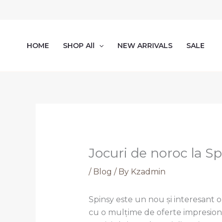
Skip
to
content
HOME
SHOP All
NEW ARRIVALS
SALE
Jocuri de noroc la S
/
Blog
/ By
Kzadmin
Spinsy este un nou și interesant op
cu o mulțime de oferte impresionan