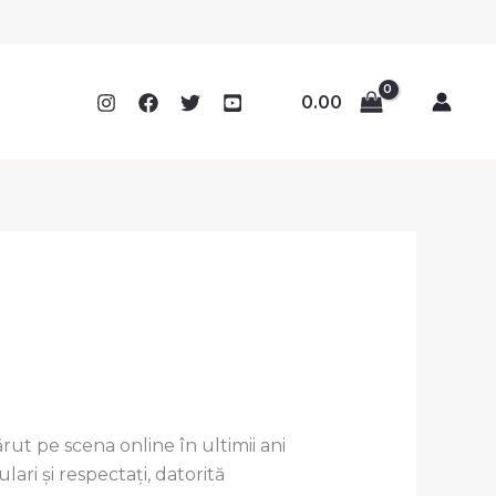
0.00
rut pe scena online în ultimii ani
ri și respectați, datorită