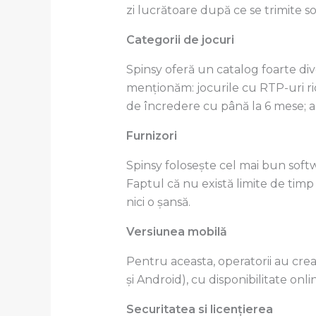
zi lucrătoare după ce se trimite sol
Categorii de jocuri
Spinsy oferă un catalog foarte dive
menționăm: jocurile cu RTP-uri ridi
de încredere cu până la 6 mese; al
Furnizori
Spinsy folosește cel mai bun soft
Faptul că nu există limite de timp
nici o șansă.
Versiunea mobilă
Pentru aceasta, operatorii au crea
și Android), cu disponibilitate onl
Securitatea si licențierea