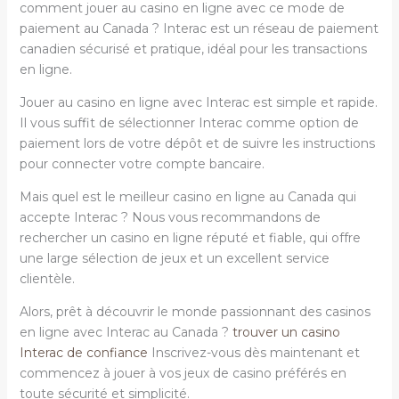
comment jouer au casino en ligne avec ce mode de
paiement au Canada ? Interac est un réseau de paiement
canadien sécurisé et pratique, idéal pour les transactions
en ligne.
Jouer au casino en ligne avec Interac est simple et rapide.
Il vous suffit de sélectionner Interac comme option de
paiement lors de votre dépôt et de suivre les instructions
pour connecter votre compte bancaire.
Mais quel est le meilleur casino en ligne au Canada qui
accepte Interac ? Nous vous recommandons de
rechercher un casino en ligne réputé et fiable, qui offre
une large sélection de jeux et un excellent service
clientèle.
Alors, prêt à découvrir le monde passionnant des casinos
en ligne avec Interac au Canada ?
trouver un casino
Interac de confiance
Inscrivez-vous dès maintenant et
commencez à jouer à vos jeux de casino préférés en
toute sécurité et simplicité.