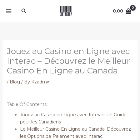
Skip
Search
to
0.00
content
Jouez au Casino en Ligne avec
Interac – Découvrez le Meilleur
Casino En Ligne au Canada
/
Blog
/ By
Kzadmin
Table Of Contents
Jouez au Casino en Ligne avec Interac: Un Guide
pour les Canadiens
Le Meilleur Casino En Ligne au Canada: Découvrez
les Options de Paiement avec Interac