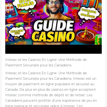
Interac et les Casinos En Ligne: Une Méthode de
Paiement Sécurisée pour les Canadiens
Interac et les Casinos En Ligne: Une Méthode de
Paiement Sécurisée pour les Canadiens. Interac est un
moyen de paiement en ligne populaire et sécurisé au
Canada. De plus en plus de casinos en ligne acceptent
Interac comme méthode de dépôt et de retrait. Les
Canadiens peuvent profiter d’une expérience de jeu en
ligne pratique et sécurisée grâce à Interac. Les