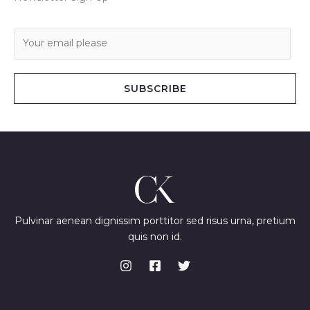
E
m
a
i
SUBSCRIBE
l
*
Pulvinar aenean dignissim porttitor sed risus urna, pretium
quis non id.