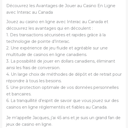
Découvrez les Avantages de Jouer au Casino En Ligne
avec Interac au Canada
Jouez au casino en ligne avec Interac au Canada et
découvrez les avantages qui en découlent :
1. Des transactions sécurisées et rapides grâce à la
technologie de pointe d’Interac.
2. Une expérience de jeu fluide et agréable sur une
multitude de casinos en ligne canadiens.
3. La possibilité de jouer en dollars canadiens, éliminant
ainsi les frais de conversion.
4. Un large choix de méthodes de dépôt et de retrait pour
répondre à tous les besoins.
5. Une protection optimale de vos données personnelles
et bancaires.
6. La tranquillité d’esprit de savoir que vous jouez sur des
casinos en ligne réglementés et fiables au Canada.
Je m’appelle Jacques, j’ai 45 ans et je suis un grand fan de
jeux de casino en ligne.