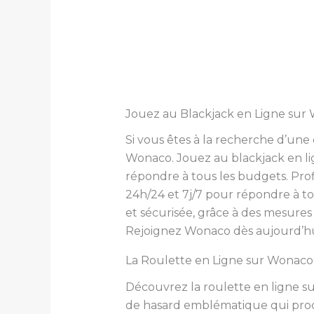
Jouez au Blackjack en Ligne sur
Si vous êtes à la recherche d’une
Wonaco. Jouez au blackjack en li
répondre à tous les budgets. Profit
24h/24 et 7j/7 pour répondre à t
et sécurisée, grâce à des mesures
Rejoignez Wonaco dès aujourd’hui
La Roulette en Ligne sur Wonaco:
Découvrez la roulette en ligne su
de hasard emblématique qui procu