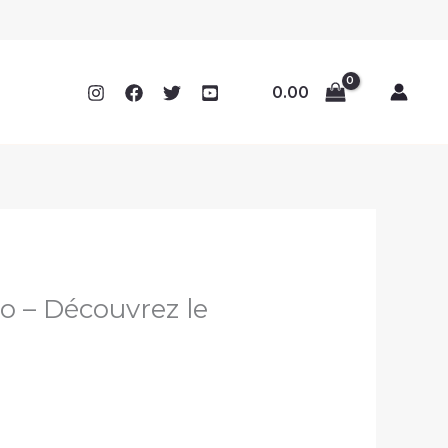
0.00
o – Découvrez le