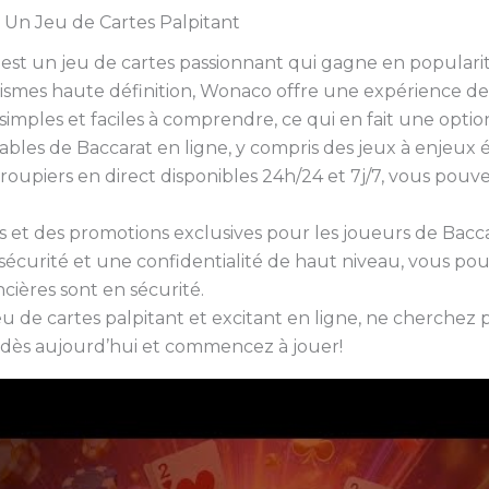
 Un Jeu de Cartes Palpitant
est un jeu de cartes passionnant qui gagne en popularit
phismes haute définition, Wonaco offre une expérience de
simples et faciles à comprendre, ce qui en fait une optio
les de Baccarat en ligne, y compris des jeux à enjeux é
roupiers en direct disponibles 24h/24 et 7j/7, vous pou
 et des promotions exclusives pour les joueurs de Bacca
sécurité et une confidentialité de haut niveau, vous po
cières sont en sécurité.
eu de cartes palpitant et excitant en ligne, ne cherchez 
 dès aujourd’hui et commencez à jouer!