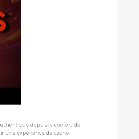
uthentique depuis le confort de
rir une expérience de casino