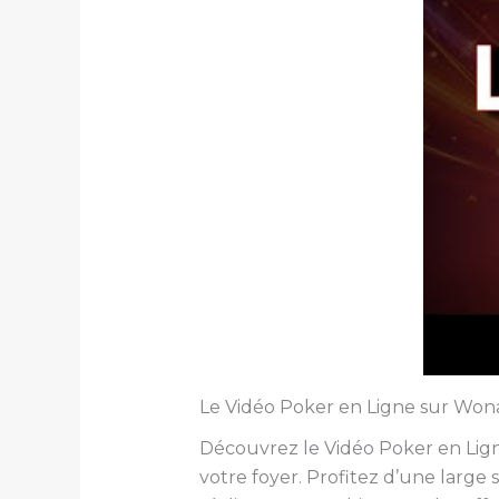
Le Vidéo Poker en Ligne sur Won
Découvrez le Vidéo Poker en Lig
votre foyer. Profitez d’une large