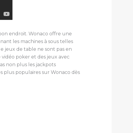
u bon endroit. Wonaco offre une
nant les machines à sous telles
e jeux de table ne sont pas en
 vidéo poker et des jeux avec
s non plus les jackpots
les plus populaires sur Wonaco dès