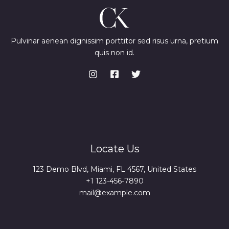
Pulvinar aenean dignissim porttitor sed risus urna, pretium
quis non id.
Locate Us
123 Demo Blvd, Miami, FL 4567, United States
+1 123-456-7890
mail@example.com