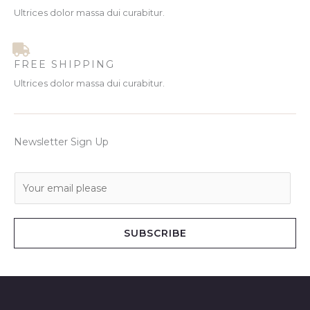
Ultrices dolor massa dui curabitur.
FREE SHIPPING
Ultrices dolor massa dui curabitur.
Newsletter Sign Up
E
m
a
i
SUBSCRIBE
l
*