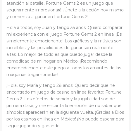
atención al detalle, Fortune Gems 2 es un juego que
seguramente impresionará. ¡Únete a la acción hoy mismo
y comienza a ganar en Fortune Gems 2!
Hola a todos, soy Juan y tengo 35 años. Quiero compartir
mi experiencia con el juego Fortune Gems 2 en línea. ¡Es
simplemente emocionante! Los gráficos y la música son
increíbles, y las posibilidades de ganar son realmente
altas. Lo mejor de todo es que puedo jugar desde la
comodidad de mi hogar en México. ¡Recomiendo
encarecidamente este juego a todos los amantes de las
máquinas tragamonedas!
¡Hola, soy María y tengo 28 años! Quiero decir que he
encontrado mi juego de casino en línea favorito: Fortune
Gems 2. Los efectos de sonido y la jugabilidad son de
primera clase, y me encanta la emoción de no saber qué
símbolos aparecerán en la siguiente vuelta. ¡Gracias a Dios
por los casinos en línea en México! ¡No puedo esperar para
seguir jugando y ganando!