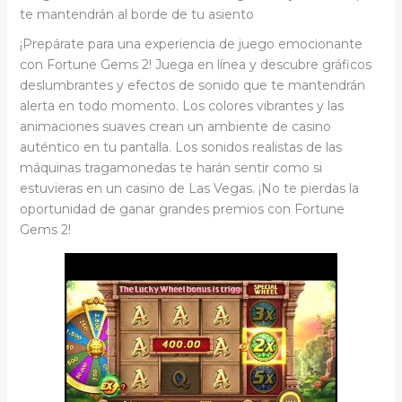
te mantendrán al borde de tu asiento
¡Prepárate para una experiencia de juego emocionante
con Fortune Gems 2! Juega en línea y descubre gráficos
deslumbrantes y efectos de sonido que te mantendrán
alerta en todo momento. Los colores vibrantes y las
animaciones suaves crean un ambiente de casino
auténtico en tu pantalla. Los sonidos realistas de las
máquinas tragamonedas te harán sentir como si
estuvieras en un casino de Las Vegas. ¡No te pierdas la
oportunidad de ganar grandes premios con Fortune
Gems 2!