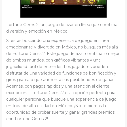
Fortune Gems 2: un juego de azar en línea que combina
diversión y emoción en México
Si estás buscando una experiencia de juego en línea
emocionante y divertida en México, no busques más allá
de Fortune Gems 2. Este juego de azar combina lo mejor
de ambos mundos, con gráficos vibrantes y una
jugabilidad fácil de entender. Los jugadores pueden
disfrutar de una variedad de funciones de bonificación y
giros gratis, lo que aumenta sus posibilidades de ganar.
Además, con pagos rápidos y una atención al cliente
excepcional, Fortune Gems 2 es la opción perfecta para
cualquier persona que busque una experiencia de juego
en línea de alta calidad en México. ¡No te pierdas la
oportunidad de probar suerte y ganar grandes premios
con Fortune Gems 2!