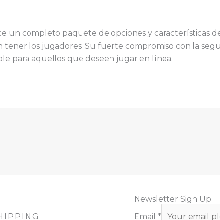
ce un completo paquete de opciones y características de
tener los jugadores. Su fuerte compromiso con la segu
ble para aquellos que deseen jugar en línea.
Newsletter Sign Up
HIPPING
Email
*