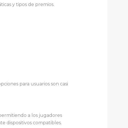
icas y tipos de premios.
pciones para usuarios son casi
permitiendo a los jugadores
e dispositivos compatibles.