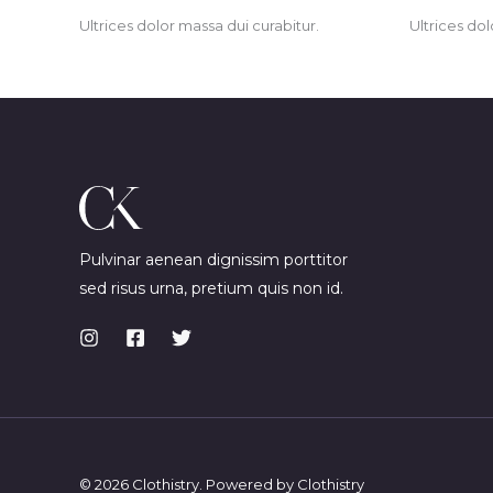
Ultrices dolor massa dui curabitur.
Ultrices dol
Pulvinar aenean dignissim porttitor
sed risus urna, pretium quis non id.
© 2026 Clothistry. Powered by Clothistry