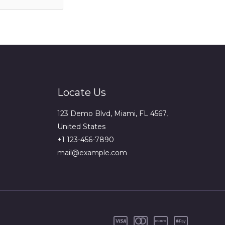
Locate Us
123 Demo Blvd, Miami, FL 4567,
United States
+1 123-456-7890
mail@example.com