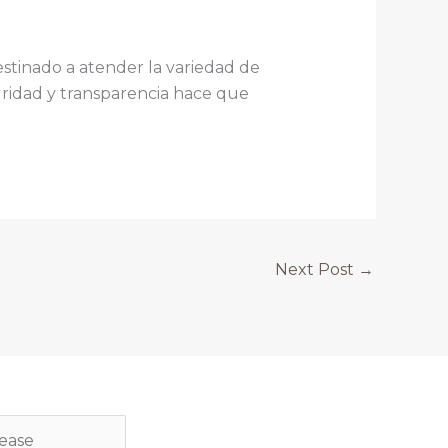
stinado a atender la variedad de
ridad y transparencia hace que
Next Post
→