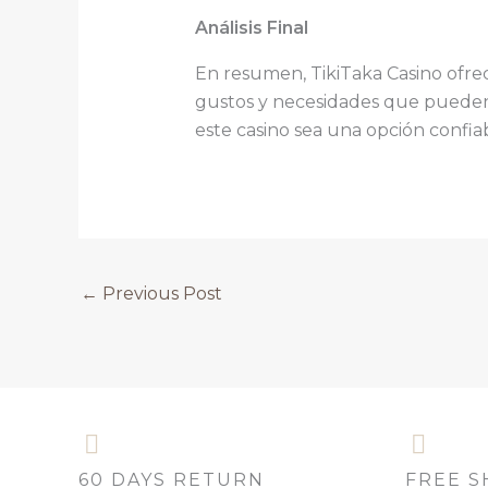
Análisis Final
En resumen, TikiTaka Casino ofre
gustos y necesidades que pueden 
este casino sea una opción confia
←
Previous Post
60 DAYS RETURN
FREE S