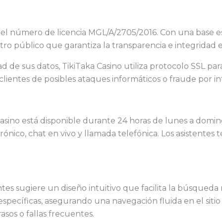
o el número de licencia MGL/A/2705/2016. Con una base es
ro público que garantiza la transparencia e integridad e
 de sus datos, TikiTaka Casino utiliza protocolo SSL para
 clientes de posibles ataques informáticos o fraude por in
 Casino está disponible durante 24 horas de lunes a domi
ónico, chat en vivo y llamada telefónica. Los asistentes 
ntes sugiere un diseño intuitivo que facilita la búsqueda
specíficas, asegurando una navegación fluida en el sitio
rasos o fallas frecuentes.