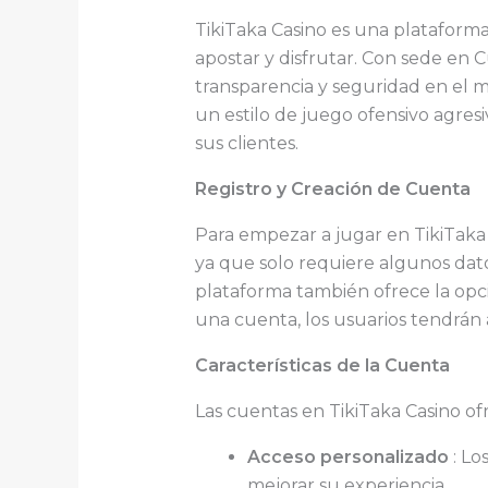
TikiTaka Casino es una plataform
apostar y disfrutar. Con sede en 
transparencia y seguridad en el m
un estilo de juego ofensivo agresi
sus clientes.
Registro y Creación de Cuenta
Para empezar a jugar en TikiTaka Ca
ya que solo requiere algunos dat
plataforma también ofrece la opci
una cuenta, los usuarios tendrán a
Características de la Cuenta
Las cuentas en TikiTaka Casino ofr
Acceso personalizado
: Lo
mejorar su experiencia.