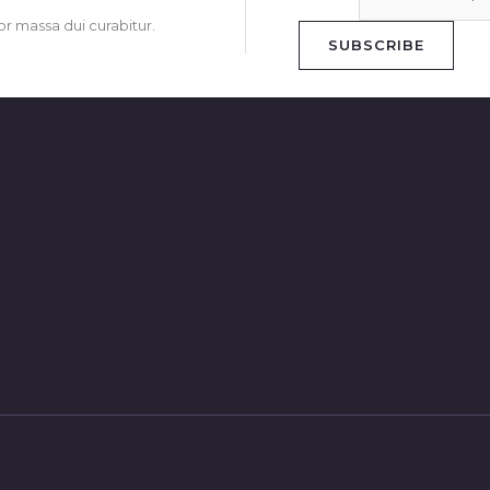
or massa dui curabitur.
SUBSCRIBE