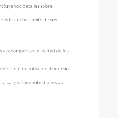
 incluyendo detalles sobre
rles las fechas límite de sus
 y recompensar la lealtad de los
ndrán un porcentaje de dinero sin
ara canjearlos contra bonos de