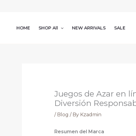
Skip
to
content
HOME
SHOP All
NEW ARRIVALS
SALE
Juegos de Azar en lí
Diversión Responsab
/
Blog
/ By
Kzadmin
Resumen del Marca