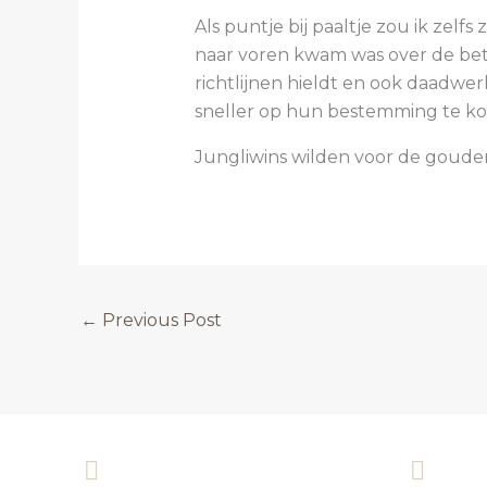
Als puntje bij paaltje zou ik zel
naar voren kwam was over de beta
richtlijnen hieldt en ook daadwer
sneller op hun bestemming te k
Jungliwins wilden voor de gouden
←
Previous Post