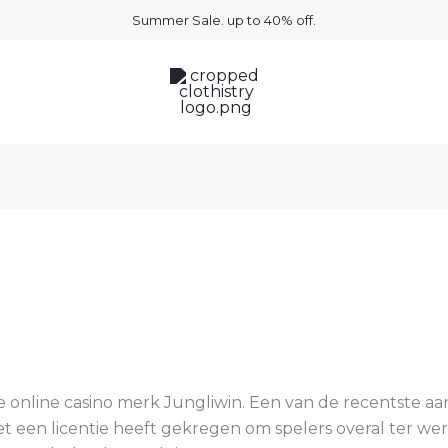
Summer Sale. up to 40% off.
 de online casino merk Jungliwin. Een van de recentste 
 een licentie heeft gekregen om spelers overal ter wer