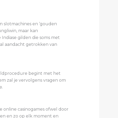
n in slotmachines en ‘gouden
ngliwin, maar kan
 Indiase gilden die soms met
ral aandacht getrokken van
meldprocedure begint met het
em zal je vervolgens vragen om
e.
e online casinogames ofwel door
elen en zo op elk moment en