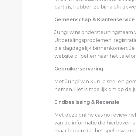
partij is, hebben ze bijna elk ge
Gemeenschap & Klantenservice
Jungliwins ondersteuningsteam v
Uitbetalingsproblemen, registrat
die dagdagelijk binnenkomen. Je 
website of bellen naar het telef
Gebruikerservaring
Met Jungliwin kun je snel en gem
nemen. Het is moeilijk om op de j
Eindbeslissing & Recensie
Met deze online casino review heb
van de informatie die hierboven 
maar hopen dat het spelersvermaa