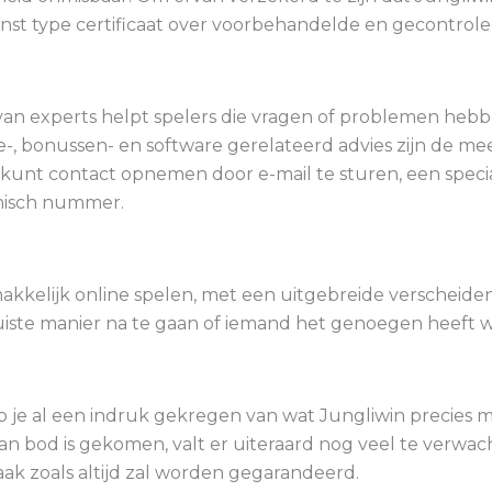
wenst type certificaat over voorbehandelde en gecontrol
an experts helpt spelers die vragen of problemen heb
ie-, bonussen- en software gerelateerd advies zijn de 
kunt contact opnemen door e-mail te sturen, een speci
onisch nummer.
akkelijk online spelen, met een uitgebreide verscheiden
uiste manier na te gaan of iemand het genoegen heeft wa
 je al een indruk gekregen van wat Jungliwin precies met
aan bod is gekomen, valt er uiteraard nog veel te verw
k zoals altijd zal worden gegarandeerd.