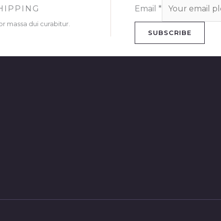
HIPPING
Email
*
or massa dui curabitur.
SUBSCRIBE