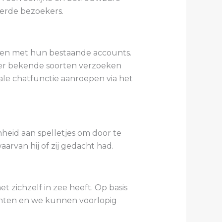
eerde bezoekers.
ben met hun bestaande accounts.
meer bekende soorten verzoeken
ale chatfunctie aanroepen via het
heid aan spelletjes om door te
arvan hij of zij gedacht had.
 zichzelf in zee heeft. Op basis
achten en we kunnen voorlopig