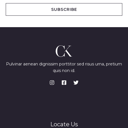
a
i
SUBSCRIBE
l
*
Pulvinar aenean dignissim porttitor sed risus urna, pretium
quis non id.
Locate Us