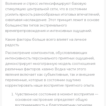
Волнение и стресс интенсифицируют базовую
стимуляцию центральной сети, что в состоянии
усилить яркость разнообразных итоговых впечатлений,
охватывая наслаждение. Этот принцип лежит в основе
большинства типов экстремального
времяпрепровождения и интенсивных ощущений.
Какие факторы больше всего влияет на личное
радость
Рассмотрение компонентов, обусловливающих
интенсивность персонального приятных ощущений,
демонстрирует многогранную модель соотношения
различных факторов. казино Водка части этого
явления включает как субъективные, так и внешние
переменные, которые в состоянии ощутимо
корректировать наше восприятие приятного опыта.
Чувственное состояние в момент восприятия —
основное настроение определяет общую
восприимчивость к благоприятным сигналам