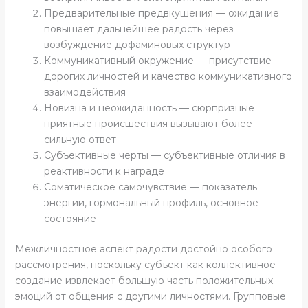
Предварительные предвкушения — ожидание
повышает дальнейшее радость через
возбуждение дофаминовых структур
Коммуникативный окружение — присутствие
дорогих личностей и качество коммуникативного
взаимодействия
Новизна и неожиданность — сюрпризные
приятные происшествия вызывают более
сильную ответ
Субъективные черты — субъективные отличия в
реактивности к награде
Соматическое самочувствие — показатель
энергии, гормональный профиль, основное
состояние
Межличностное аспект радости достойно особого
рассмотрения, поскольку субъект как коллективное
создание извлекает большую часть положительных
эмоций от общения с другими личностями. Групповые