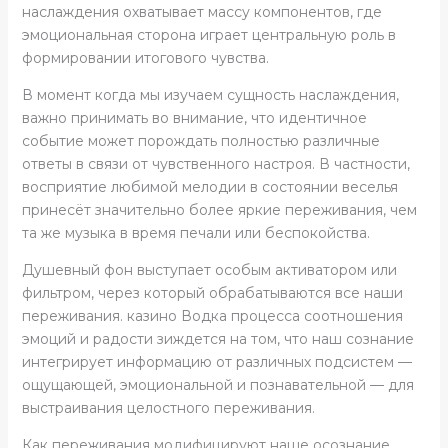
наслаждения охватывает массу компонентов, где
эмоциональная сторона играет центральную роль в
формировании итогового чувства.
В момент когда мы изучаем сущность наслаждения,
важно принимать во внимание, что идентичное
событие может порождать полностью различные
ответы в связи от чувственного настроя. В частности,
восприятие любимой мелодии в состоянии веселья
принесёт значительно более яркие переживания, чем
та же музыка в время печали или беспокойства.
Душевный фон выступает особым активатором или
фильтром, через который обрабатываются все наши
переживания. казино Водка процесса соотношения
эмоций и радости зиждется на том, что наш сознание
интегрирует информацию от различных подсистем —
ощущающей, эмоциональной и познавательной — для
выстраивания целостного переживания.
Как переживания модифицируют наше осознание