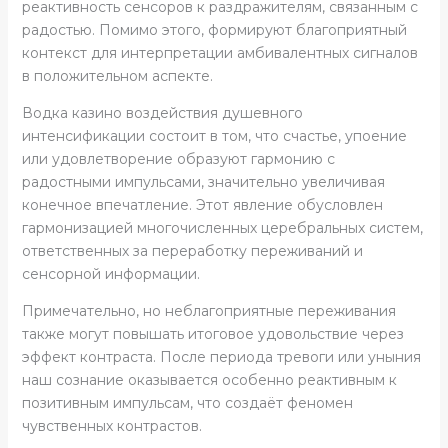
реактивность сенсоров к раздражителям, связанным с
радостью. Помимо этого, формируют благоприятный
контекст для интерпретации амбивалентных сигналов
в положительном аспекте.
Водка казино воздействия душевного
интенсификации состоит в том, что счастье, упоение
или удовлетворение образуют гармонию с
радостными импульсами, значительно увеличивая
конечное впечатление. Этот явление обусловлен
гармонизацией многочисленных церебральных систем,
ответственных за переработку переживаний и
сенсорной информации.
Примечательно, но неблагоприятные переживания
также могут повышать итоговое удовольствие через
эффект контраста. После периода тревоги или уныния
наш сознание оказывается особенно реактивным к
позитивным импульсам, что создаёт феномен
чувственных контрастов.