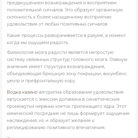
предвкушением вознаграждения и восприятием
положительной сигналов. Это образует органичную
склонность к более насыщенному восприятию
удовольствия от любых позитивных сигналов.
Какие процессы разворачивается в разуме, в момент
когда мы ощущаем радость
Физиология мозга радости является непростую
систему связанных структур головного мозга. Главную
значение имеет структура вознаграждения,
объединяющая брюшную зону покрышки, аккумбенс
центр и префронтальную кору.
Водка казино
алгоритма образования удовольствия
запускается с эмиссии допамина в синаптические
промежутки нервных клеток прилежащего ядра. Этот
химический посредник не лишь формирует ощущение
наслаждения, но и образует желание к
реплицированию позитивного впечатления.