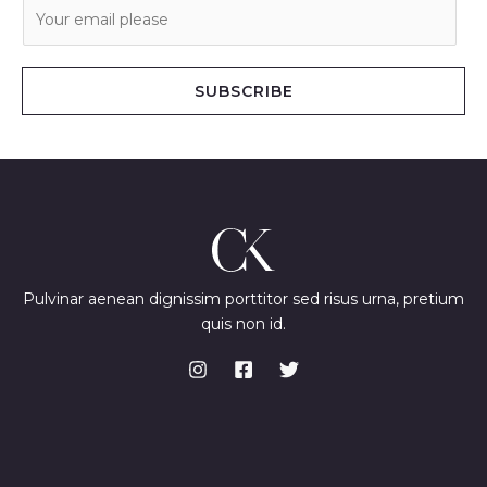
E
m
a
i
SUBSCRIBE
l
*
Pulvinar aenean dignissim porttitor sed risus urna, pretium
quis non id.