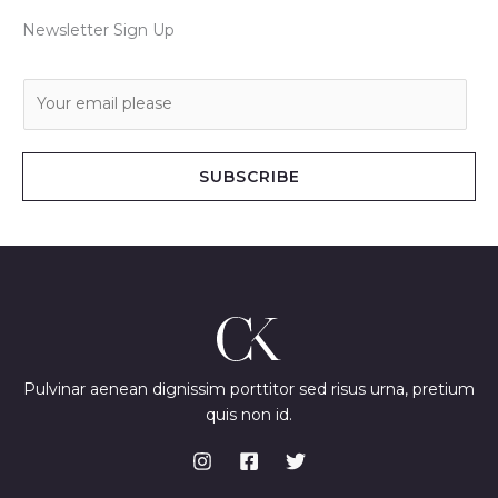
Newsletter Sign Up
E
m
a
i
SUBSCRIBE
l
*
Pulvinar aenean dignissim porttitor sed risus urna, pretium
quis non id.