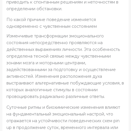
приводить к спонтанным решениям и неточностям в
определении обстановки.
По какой причине поведение изменяется
одновременно с чувственным состоянием
Изменчивые трансформации эмоционального
состояния непосредственно проявляются на
действенных выражениях личности. Эта особенность
определена тесной связью между чувственными
зонами мозга и моторными центрами,
задействованными за подготовку и осуществление
активностей. Изменения расположения духа
выстраивают альтернативные побуждающие условия, в
которых аналогичные стимулы в состоянии
провоцировать радикально различные ответы.
Суточные ритмы и биохимические изменения влияют
на фундаментальный эмоциональный настрой, что
отражается на устойчивости поведенческих схем pin
up в продолжение суток, временного интервала или