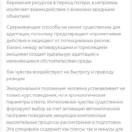
бережения ресурсов в период потери, а неприязнь
исключает взаимодействие с возможно вредными
объектами.
Сдерживающие способы не менее существенны для
адаптации, поскольку предотвращают опрометчивые
действия и защищают от потенциальных рисков.
Баланс между активирующими и тормозящими
эмоциями создает идеальную адаптацию к
изменяющимся обстоятельствам среды.
Как чувства воздействуют на быстроту и природу
реакции
Эмоциональное положение человека устанавливает не
только курс поведения, но и хронологические
параметры ответа. Интенсивные чувства существенно
форсируют выбор за счет активации автоматических
программ поведения, минующих комплексные
мыслительные процессы рассмотрения и подготовки.
Эта специфика содержит как плюсы, так и минусы для