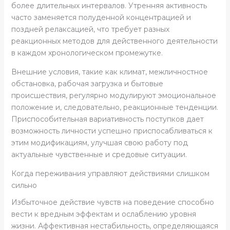
более длительных интервалов. Утренняя активность
часто заменяется полуденной концентрацией и
поздней релаксацией, что требует разных
реакционных методов для действенного деятельности
в каждом хронологическом промежутке.
Внешние условия, такие как климат, межличностное
обстановка, рабочая загрузка и бытовые
происшествия, регулярно модулируют эмоциональное
положение и, следовательно, реакционные тенденции.
Приспособительная вариативность поступков дает
возможность личности успешно приспосабливаться к
этим модификациям, улучшая свою работу под
актуальные чувственные и средовые ситуации.
Когда переживания управляют действиями слишком
сильно
Избыточное действие чувств на поведение способно
вести к вредным эффектам и ослаблению уровня
жизни. Аффективная нестабильность, определяющаяся