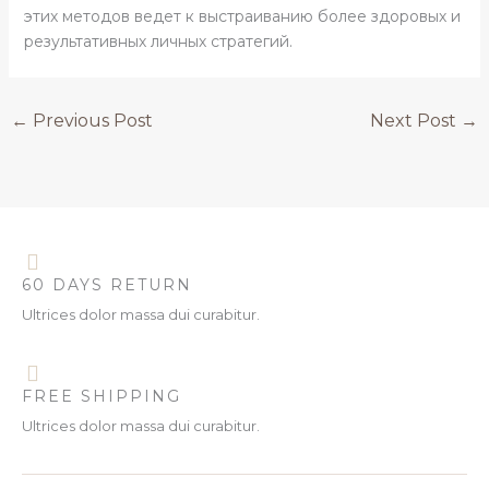
этих методов ведет к выстраиванию более здоровых и
результативных личных стратегий.
←
Previous Post
Next Post
→
60 DAYS RETURN
Ultrices dolor massa dui curabitur.
FREE SHIPPING
Ultrices dolor massa dui curabitur.