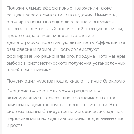
Положительные аффективные положения также
создают характерные стили поведения. Личности,
регулярно испытывающие ликование и энтузиазм,
развивают деятельный, творческий позицию к жизни,
просто создают межличностные связи и
демонстрируют креативную активность. Аффективная
равновесие и гармоничность содействуют
формированию рационального, продуманного манеры
выбора и систематического получения установленных
целей пин ап казино.
Почему одни чувства подталкивают, а иные блокируют
Эмоциональные ответы можно разделить на
активирующие и тормозящие в зависимости от их
влияния на действенную активность личности. Эта
систематизация базируется на исторических задачах
переживаний и их адаптивном смысле для выживания
и роста.