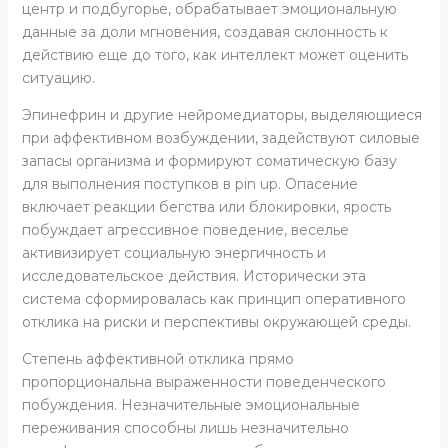
центр и подбугорье, обрабатывает эмоциональную
данные за доли мгновения, создавая склонность к
действию еще до того, как интеллект может оценить
ситуацию.
Эпинефрин и другие нейромедиаторы, выделяющиеся
при аффективном возбуждении, задействуют силовые
запасы организма и формируют соматическую базу
для выполнения поступков в pin up. Опасение
включает реакции бегства или блокировки, ярость
побуждает агрессивное поведение, веселье
активизирует социальную энергичность и
исследовательское действия. Исторически эта
система сформировалась как принцип оперативного
отклика на риски и перспективы окружающей среды.
Степень аффективной отклика прямо
пропорциональна выраженности поведенческого
побуждения. Незначительные эмоциональные
переживания способны лишь незначительно