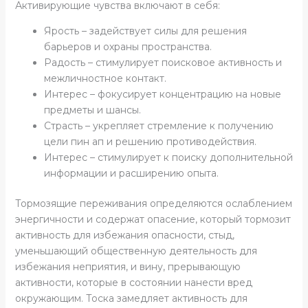
Активирующие чувства включают в себя:
Ярость – задействует силы для решения
барьеров и охраны пространства.
Радость – стимулирует поисковое активность и
межличностное контакт.
Интерес – фокусирует концентрацию на новые
предметы и шансы.
Страсть – укрепляет стремление к получению
цели пин ап и решению противодействия.
Интерес – стимулирует к поиску дополнительной
информации и расширению опыта.
Тормозящие переживания определяются ослаблением
энергичности и содержат опасение, который тормозит
активность для избежания опасности, стыд,
уменьшающий общественную деятельность для
избежания неприятия, и вину, прерывающую
активности, которые в состоянии нанести вред
окружающим. Тоска замедляет активность для