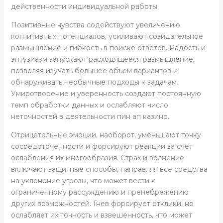
действенности индивидуальной работы.
Позитивные чувства содействуют увеличению
когнитивных потенциалов, усиливают созидательное
размышление и гибкость в поиске ответов. Радость и
энтузиазм запускают расходящееся размышление,
позволяя изучать большее объем вариантов и
обнаруживать необычные подходы к задачам.
Умиротворение и уверенность создают постоянную
темп обработки данных и ослабляют число
неточностей в деятельности пин ап казино.
Отрицательные эмоции, наоборот, уменьшают точку
сосредоточенности и форсируют реакции за счет
ослабления их многообразия. Страх и волнение
включают защитные способы, направляя все средства
на уклонение угрозы, что может вести к
ограниченному рассуждению и пренебрежению
других возможностей. Гнев форсирует отклики, но
ослабляет их точность и взвешенность, что может