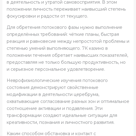
в деятельность и утратой самовосприятия. В этом
положении личность переживает наивысший степень
фокусировки и радости от текущего.
Для обретения потокового фазы нужно выполнение
определённых требований: чёткие планы, быстрая
реакция и равновесие между непростотой проблемы и
степенью умений выполняющего. 7К казино в
положении течения обретает наивысших показателей,
предоставляя не только большую продуктивность, но
и серьезное персональное удовлетворение.
Неврофизиологические изучения потокового
состояния демонстрируют свойственные
модификации в деятельности церебрума,
охватывающие согласование разных зон и оптимальное
соотношение активации и подавления. Эти
трансформации создают идеальные ситуации для
креативности, познания и личностного развития.
Каким способом обстановка и контакт с