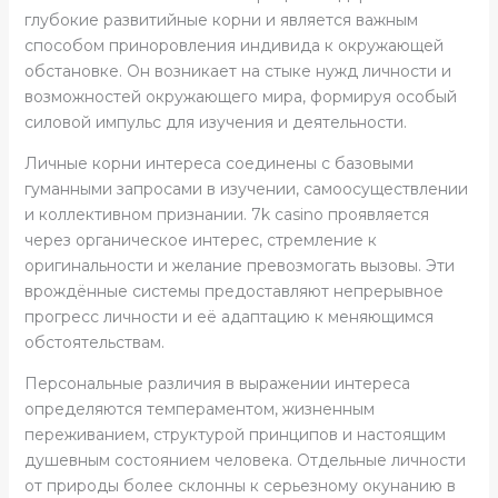
глубокие развитийные корни и является важным
способом приноровления индивида к окружающей
обстановке. Он возникает на стыке нужд личности и
возможностей окружающего мира, формируя особый
силовой импульс для изучения и деятельности.
Личные корни интереса соединены с базовыми
гуманными запросами в изучении, самоосуществлении
и коллективном признании. 7k casino проявляется
через органическое интерес, стремление к
оригинальности и желание превозмогать вызовы. Эти
врождённые системы предоставляют непрерывное
прогресс личности и её адаптацию к меняющимся
обстоятельствам.
Персональные различия в выражении интереса
определяются темпераментом, жизненным
переживанием, структурой принципов и настоящим
душевным состоянием человека. Отдельные личности
от природы более склонны к серьезному окунанию в