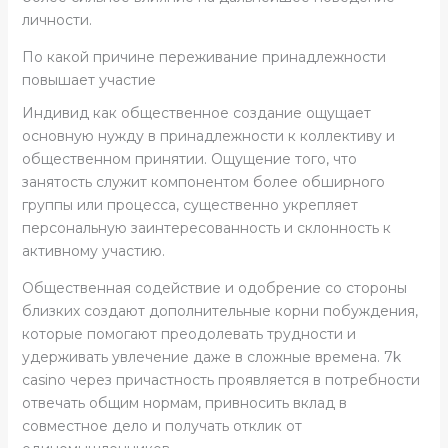
личности.
По какой причине переживание принадлежности
повышает участие
Индивид как общественное создание ощущает
основную нужду в принадлежности к коллективу и
общественном принятии. Ощущение того, что
занятость служит компонентом более обширного
группы или процесса, существенно укрепляет
персональную заинтересованность и склонность к
активному участию.
Общественная содействие и одобрение со стороны
близких создают дополнительные корни побуждения,
которые помогают преодолевать трудности и
удерживать увлечение даже в сложные времена. 7k
casino через причастность проявляется в потребности
отвечать общим нормам, привносить вклад в
совместное дело и получать отклик от