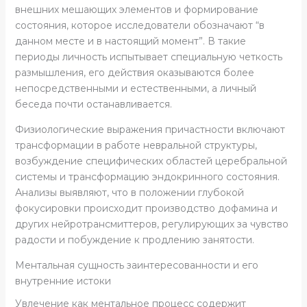
внешних мешающих элементов и формирование
состояния, которое исследователи обозначают “в
данном месте и в настоящий момент”. В такие
периоды личность испытывает специальную четкость
размышления, его действия оказываются более
непосредственными и естественными, а личный
беседа почти останавливается.
Физиологические выражения причастности включают
трансформации в работе невральной структуры,
возбуждение специфических областей церебральной
системы и трансформацию эндокринного состояния.
Анализы выявляют, что в положении глубокой
фокусировки происходит производство дофамина и
других нейротрансмиттеров, регулирующих за чувство
радости и побуждение к продлению занятости.
Ментальная сущность заинтересованности и его
внутренние истоки
Увлечение как ментальное процесс содержит