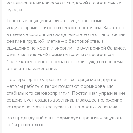
использовать их как основа сведений о собственных
нуждах.
Телесные ощущения служат существенными
индикаторами психологического состояния. Зажатость
в плечах в состоянии свидетельствовать о напряжении,
сжатие в грудной клетке – о беспокойстве, а
ощущение легкости и энергии – о внутренней балансе.
Развитие телесной внимательности способствует
более качественно осознавать свои нужды и вовремя
отвечать на изменения.
Респираторные упражнения, созерцание и другие
методы работы с телом помогают формированию
стабильного самовосприятия. Постоянная упражнение
содействует создать восстанавливающее положение,
которое возможно запускать в непростых условиях.
Как предыдущий опыт формирует привычку ощущать
себя решительно