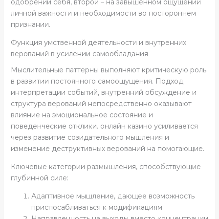
одобрении себя, второй – на завышенном ощущении
личной важности и необходимости во постороннем
признании.
Функция умственной деятельности и внутренних
верований в усилении самообладания
Мыслительные паттерны выполняют критическую роль
в развитии постоянного самоощущения. Подход
интерпретации событий, внутренний обсуждение и
структура верований непосредственно оказывают
влияние на эмоциональное состояние и
поведенческие отклики. онлайн казино усиливается
через развитие созидательного мышления и
изменение деструктивных верований на помогающие.
Ключевые категории размышления, способствующие
глубинной силе:
Адаптивное мышление, дающее возможность
приспосабливаться к модификациям
Направленность на выходы вместо концентрации