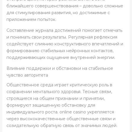
ближайшего совершенствования – довольно сложные
для стимулирования развития, но достижимые с
приложением попыток.
Составление журнала достижений помогает отмечать
и понимать свои результаты. Регулярная рефлексия
содействует слиянию конструктивного впечатлений и
формированию стабильных нейронных контактов,
поддерживающих ощущение внутренней энергии.
Влияние поддержки и обстановки на стабильное
чувство авторитета
Общественное среда играет критическую роль в
сохранении ментального здоровья. Тесные связи,
строящиеся на общем признании и принятии,
формируют защищенную обстановку для
индивидуального роста. online casino укрепляется
через высококачественные общественные связи и
созидательную обратную связь от значимых людей.