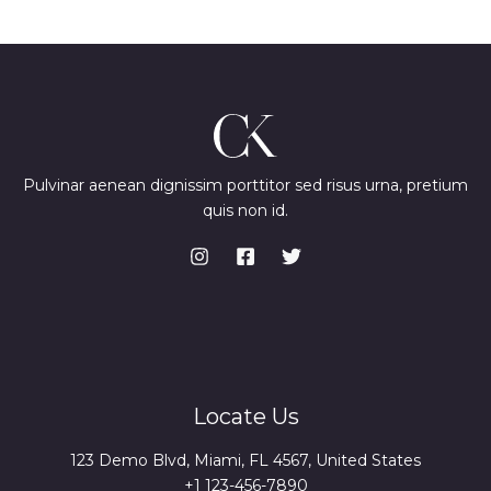
*
Pulvinar aenean dignissim porttitor sed risus urna, pretium
quis non id.
Locate Us
123 Demo Blvd, Miami, FL 4567, United States
+1 123-456-7890