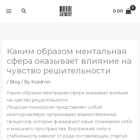
Skip
Search
to
0.00
content
Каким образом ментальная
сфера оказывает влияние на
чувство решительности
/
Blog
/ By
Kzadmin
Каким образом ментальная сфера оказывает влияние
на чувство решительности
Людская психология представляет собой
многоуровневую организацию взаимосвязанных
процессов, которые формируют наше понимание себя
и внешнего пространства. Внутренняя сила и
стабильность зависят от ряда составляющих, стартуя