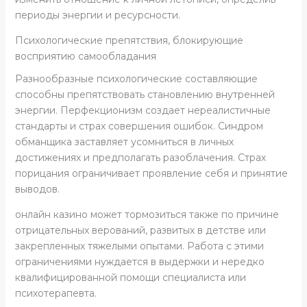
периоды энергии и ресурсности.
Психологические препятствия, блокирующие
восприятию самообладания
Разнообразные психологические составляющие
способны препятствовать становлению внутренней
энергии. Перфекционизм создает нереалистичные
стандарты и страх совершения ошибок. Синдром
обманщика заставляет усомниться в личных
достижениях и предполагать разоблачения. Страх
порицания ограничивает проявление себя и принятие
выводов.
онлайн казино может тормозиться также по причине
отрицательных верований, развитых в детстве или
закрепленных тяжелыми опытами. Работа с этими
ограничениями нуждается в выдержки и нередко
квалифицированной помощи специалиста или
психотерапевта.