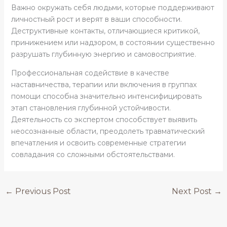
Важно окружать себя людьми, которые поддерживают
личностный рост и верят в ваши способности.
Деструктивные контакты, отличающиеся критикой,
принижением или надзором, в состоянии существенно
разрушать глубинную энергию и самовосприятие.
Профессиональная содействие в качестве
наставничества, терапии или включения в группах
помощи способна значительно интенсифицировать
этап становления глубинной устойчивости.
Деятельность со экспертом способствует выявить
неосознанные области, преодолеть травматический
впечатления и освоить современные стратегии
совладания со сложными обстоятельствами.
←
Previous Post
Next Post
→