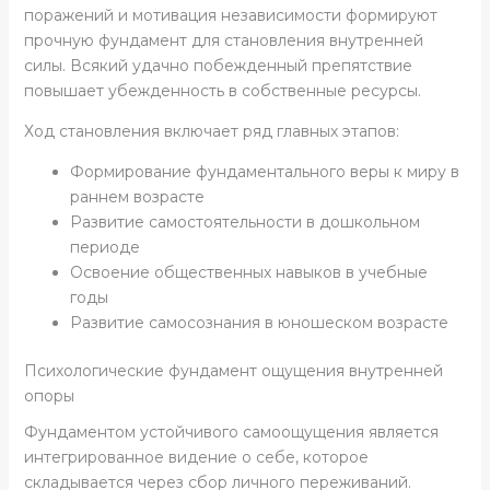
поражений и мотивация независимости формируют
прочную фундамент для становления внутренней
силы. Всякий удачно побежденный препятствие
повышает убежденность в собственные ресурсы.
Ход становления включает ряд главных этапов:
Формирование фундаментального веры к миру в
раннем возрасте
Развитие самостоятельности в дошкольном
периоде
Освоение общественных навыков в учебные
годы
Развитие самосознания в юношеском возрасте
Психологические фундамент ощущения внутренней
опоры
Фундаментом устойчивого самоощущения является
интегрированное видение о себе, которое
складывается через сбор личного переживаний.