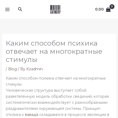
Skip
Search
to
0.00
content
Каким способом психика
отвечает на многократные
стимулы
/
Blog
/ By
Kzadmin
Каким способом психика отвечает на многократные
стимулы
Человеческая структура выступает собой
разветвлённую модель обработки сведений, которая
систематически взаимодействует с разнообразными
раздражителями окружающей системы. Принцип
отклика к
вавада
складывался в процессе эволюции в