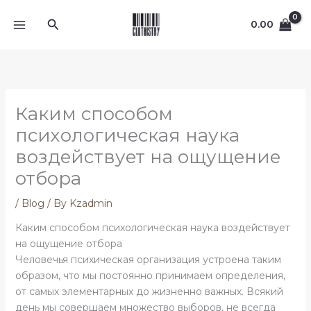
Skip
Search
to
0.00
content
Каким способом
психологическая наука
воздействует на ощущение
отбора
/
Blog
/ By
Kzadmin
Каким способом психологическая наука воздействует
на ощущение отбора
Человечья психическая организация устроена таким
образом, что мы постоянно принимаем определения,
от самых элементарных до жизненно важных. Всякий
день мы совершаем множество выборов, не всегда