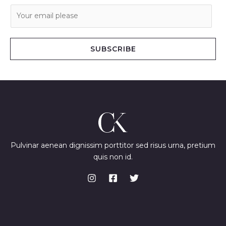
E
m
a
i
SUBSCRIBE
l
*
Pulvinar aenean dignissim porttitor sed risus urna, pretium
quis non id.