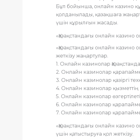
Бұл бойынша, онлайн казино құ
қолданылады, қазақшаға жаңар
үшін құрылғын жасады.
«Қазақстандағы онлайн казино о
«Қазақстандағы онлайн казино 
жеткізу жаңартулар.
1. Онлайн казинолар Қазақстанда
2. Онлайн казинолар қарапайм
3. Онлайн казинолар қазіргі те
4. Онлайн казинолар қызметтің
5. Онлайн казинолар өзгертіле
6. Онлайн казинолар қарапайм
7. Онлайн казинолар қарапайм
«Қазақстандағы онлайн казино 
үшін қатыстыруға қол жеткізу.