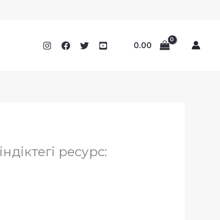
0.00
ндіктегі ресурс: