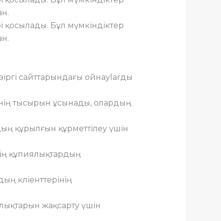
н.
і қосылады. Бұл мүмкіндіктер
н.
азіргі сайттарындағы ойнауlarды
інің тысырын ұсынады, олардың
дың құрылғын құрметтілеу үшін
інің құпиялықтардың
ың кліенттерінің
ылықтарын жақсарту үшін