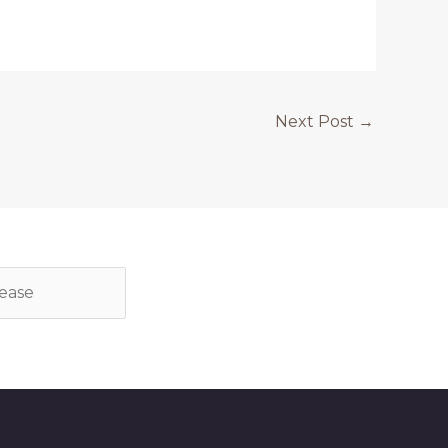
Next Post
→