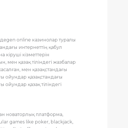
n деgen online казинолар туралы
тандағы интернеттің қабул
 кіруші кізметтерін
 мен қазақ тіліндегі жазбалар
асалған, мен қазақстандағы
ғы ойундар қазақстандағы
 ойундар қазақ тіліндегі
ған новаторлық платформа,
ular games like poker, blackjack,