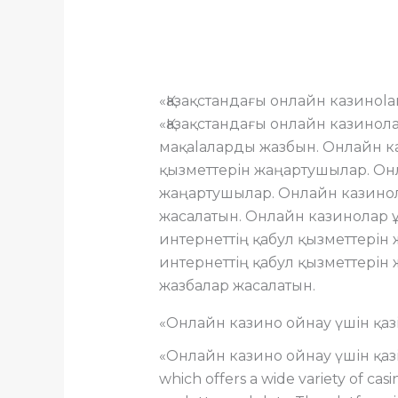
«Қазақстандағы онлайн казиноla
«Қазақстандағы онлайн казинола
мақalaларды жазбын. Онлайн каз
қызметтерін жаңартушылар. Онл
жаңартушылар. Онлайн казинол
жасалатын. Онлайн казинолар ұ
интернеттің қабул қызметтері
интернеттің қабул қызметтерін
жазбалар жасалатын.
«Онлайн казино ойнау үшін қазір
«Онлайн казино ойнау үшін қазі
which offers a wide variety of ca