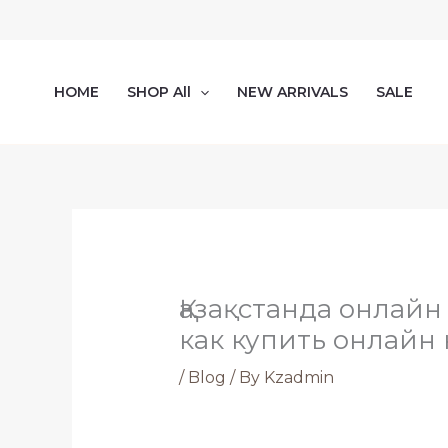
Skip
to
content
HOME
SHOP All
NEW ARRIVALS
SALE
Қазақстанда онлайн
как купить онлайн
/
Blog
/ By
Kzadmin