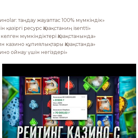
иноlar: таңдау жауаптас 100% мүмкіндік»
қазіргі ресурс Қазақстаниң іsentti»
келген мүмкіндіктері Қазақстанында»
йн казино құпиялықтары Қазақстанда»
ино ойнау үшін негіздері»