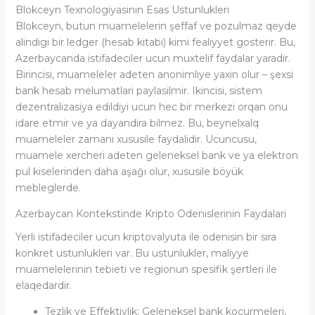
Blokceyn Texnologiyasinin Esas Ustunlukleri
Blokceyn, butun muamelelerin şeffaf ve pozulmaz qeyde
alindigi bir ledger (hesab kitabi) kimi fealiyyet gosterir. Bu,
Azerbaycanda istifadeciler ucun muxtelif faydalar yaradir.
Birincisi, muameleler adeten anonimliye yaxin olur – şexsi
bank hesab melumatlari paylasilmir. Ikincisi, sistem
dezentralizasiya edildiyi ucun hec bir merkezi orqan onu
idare etmir ve ya dayandira bilmez. Bu, beynelxalq
muameleler zamanı xususile faydalidir. Ucuncusu,
muamele xercheri adeten geleneksel bank ve ya elektron
pul kiselerinden daha aşağı olur, xususile böyük
mebleglerde.
Azerbaycan Kontekstinde Kripto Odenislerinin Faydalari
Yerli istifadeciler ucun kriptovalyuta ile odenisin bir sıra
konkret ustunlukleri var. Bu ustunlukler, maliyye
muamelelerinin tebieti ve regionun spesifik şertleri ile
elaqedardir.
Tezlik ve Effektivlik: Geleneksel bank kocurmeleri,