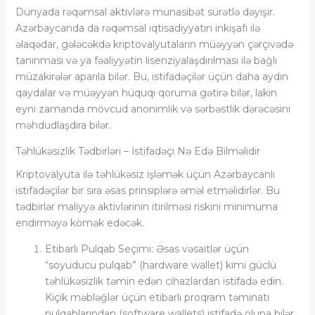
Dünyada rəqəmsal aktivlərə münasibət sürətlə dəyişir.
Azərbaycanda da rəqəmsal iqtisadiyyatın inkişafı ilə
əlaqədar, gələcəkdə kriptovalyutaların müəyyən çərçivədə
tanınması və ya fəaliyyətin lisenziyalaşdırılması ilə bağlı
müzakirələr aparıla bilər. Bu, istifadəçilər üçün daha aydın
qaydalar və müəyyən hüquqi qoruma gətirə bilər, lakin
eyni zamanda mövcud anonimlik və sərbəstlik dərəcəsini
məhdudlaşdıra bilər.
Təhlükəsizlik Tədbirləri – İstifadəçi Nə Edə Bilməlidir
Kriptovalyuta ilə təhlükəsiz işləmək üçün Azərbaycanlı
istifadəçilər bir sıra əsas prinsiplərə əməl etməlidirlər. Bu
tədbirlər maliyyə aktivlərinin itirilməsi riskini minimuma
endirməyə kömək edəcək.
Etibarlı Pulqab Seçimi: Əsas vəsaitlər üçün
“soyuducu pulqab” (hardware wallet) kimi güclü
təhlükəsizlik təmin edən cihazlardan istifadə edin.
Kiçik məbləğlər üçün etibarlı proqram təminatı
pulqablarından (software wallets) istifadə oluna bilər.