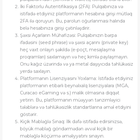
İki Faktorlu Autentifikasiya (2FA): Pulqabınıza və
istifadə etdiyiniz platformanın hesabına girişi mütləq
2FA ilə qoruyun. Bu, parolun oğurlanması halında
belə hesabınıza girişi çətinləşdirir.
Şəxsi Açarların Mühafizəsi: Pulqabınızın bərpa
ifadəsini (seed phrase) və şəxsi açarını (private key)
heç vaxt onlayn şəkildə (e-poçt, mesajlaşma
proqramları) saxlamayın və heç kimlə paylaşmayın.
Onu kağız üzərində və ya metal daşıyıcıda təhlükəsiz
yerdə saxlayın.
Platformanın Lisenziyasını Yoxlama: İstifadə etdiyiniz
platformanın etibarlı beynəlxalq lisenziyalara (MGA,
Curacao eGaming və s.) malik olmasına diqqət
yetirin. Bu, platformanın müəyyən tənzimləyici
tələblərə və təhlükəsizlik standartlarına əməl etdiyini
göstərir.
Kiçik Məbləğlə Sınaq: İlk dəfə istifadə edirsinizsə,
böyük məbləğ göndərmədən əvvəl kiçik bir
məbləğlə köçürmə əməliyyatını sınayın.