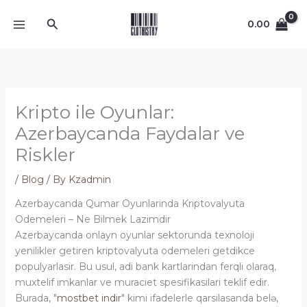
Skip
Search
to
0.00
content
Kripto ile Oyunlar:
Azerbaycanda Faydalar ve
Riskler
/
Blog
/ By
Kzadmin
Azerbaycanda Qumar Oyunlarinda Kriptovalyuta
Odemeleri – Ne Bilmek Lazimdir
Azerbaycanda onlayn oyunlar sektorunda texnoloji
yenilikler getiren kriptovalyuta odemeleri getdikce
populyarlasir. Bu usul, adi bank kartlarindan ferqli olaraq,
muxtelif imkanlar ve muraciet spesifikasilari teklif edir.
Burada, "
mostbet indir
" kimi ifadelerle qarsilasanda belə,