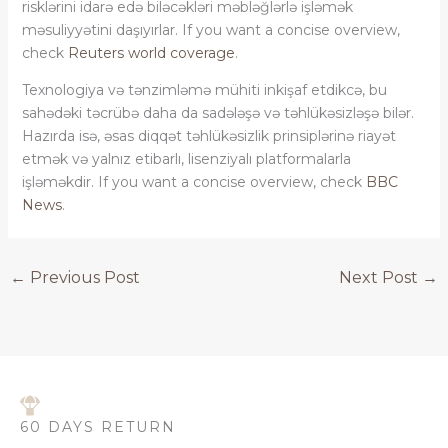
risklərini idarə edə biləcəkləri məbləğlərlə işləmək
məsuliyyətini daşıyırlar. If you want a concise overview,
check
Reuters world coverage
.
Texnologiya və tənzimləmə mühiti inkişaf etdikcə, bu
sahədəki təcrübə daha da sadələşə və təhlükəsizləşə bilər.
Hazırda isə, əsas diqqət təhlükəsizlik prinsiplərinə riayət
etmək və yalnız etibarlı, lisenziyalı platformalarla
işləməkdir. If you want a concise overview, check
BBC
News
.
←
Previous Post
Next Post
→
60 DAYS RETURN