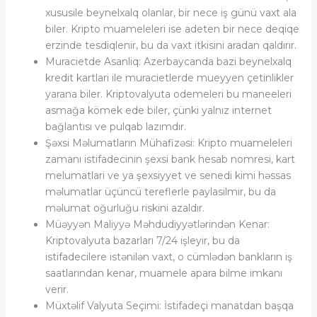
xususile beynelxalq olanlar, bir nece iş günü vaxt ala
biler. Kripto muameleleri ise adeten bir nece deqiqe
erzinde tesdiqlenir, bu da vaxt itkisini aradan qaldırır.
Muracietde Asanliq: Azerbaycanda bazi beynelxalq
kredit kartlari ile muracietlerde mueyyen çetinlikler
yarana biler. Kriptovalyuta odemeleri bu maneeleri
asmağa kömek ede biler, çünki yalnız internet
bağlantısı ve pulqab lazımdır.
Şəxsi Məlumatların Mühafizəsi: Kripto muameleleri
zamanı istifadecinin şexsi bank hesab nomresi, kart
melumatlari ve ya şexsiyyet ve senedi kimi həssas
məlumatlar üçüncü tereflerle paylasilmir, bu da
məlumat oğurluğu riskini azaldır.
Müəyyən Maliyyə Məhdudiyyətlərindən Kenar:
Kriptovalyuta bazarları 7/24 işleyir, bu da
istifadecilere istənilən vaxt, o cümlədən bankların iş
saatlarından kenar, muamele apara bilme imkanı
verir.
Müxtəlif Valyuta Seçimi: İstifadeçi manatdan başqa