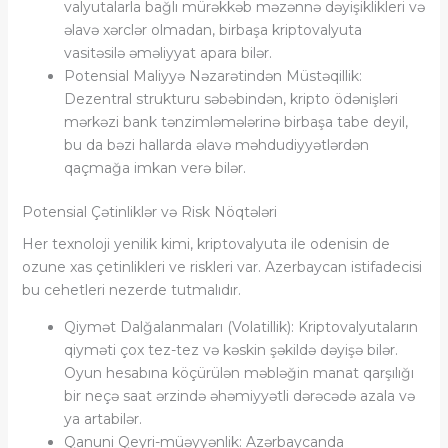
valyutalarla bağlı mürəkkəb məzənnə dəyişiklikleri və
əlavə xərclər olmadan, birbaşa kriptovalyuta
vasitəsilə əməliyyat apara bilər.
Potensial Maliyyə Nəzarətindən Müstəqillik:
Dezentral strukturu səbəbindən, kripto ödənişləri
mərkəzi bank tənzimləmələrinə birbaşa tabe deyil,
bu da bəzi hallarda əlavə məhdudiyyətlərdən
qaçmağa imkan verə bilər.
Potensial Çətinliklər və Risk Nöqtələri
Her texnoloji yenilik kimi, kriptovalyuta ile odenisin de
ozune xas çetinlikleri ve riskleri var. Azerbaycan istifadecisi
bu cehetleri nezerde tutmalıdır.
Qiymət Dalğalanmaları (Volatillik): Kriptovalyutaların
qiyməti çox tez-tez və kəskin şəkildə dəyişə bilər.
Oyun hesabına köçürülən məbləğin manat qarşılığı
bir neçə saat ərzində əhəmiyyətli dərəcədə azala və
ya artabilər.
Qanuni Qeyri-müəyyənlik: Azərbaycanda