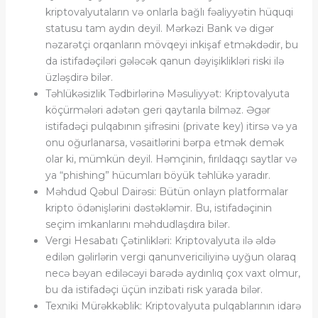
kriptovalyutaların və onlarla bağlı fəaliyyətin hüquqi
statusu tam aydın deyil. Mərkəzi Bank və digər
nəzarətçi orqanların mövqeyi inkişaf etməkdədir, bu
da istifadəçiləri gələcək qanun dəyişiklikləri riski ilə
üzləşdirə bilər.
Təhlükəsizlik Tədbirlərinə Məsuliyyət: Kriptovalyuta
köçürmələri adətən geri qaytarıla bilməz. Əgər
istifadəçi pulqabının şifrəsini (private key) itirsə və ya
onu oğurlanarsa, vəsaitlərini bərpa etmək demək
olar ki, mümkün deyil. Həmçinin, fırıldaqçı saytlar və
ya “phishing” hücumları böyük təhlükə yaradır.
Məhdud Qəbul Dairəsi: Bütün onlayn platformalar
kripto ödənişlərini dəstəkləmir. Bu, istifadəçinin
seçim imkanlarını məhdudlaşdıra bilər.
Vergi Hesabatı Çətinlikləri: Kriptovalyuta ilə əldə
edilən gəlirlərin vergi qanunvericiliyinə uyğun olaraq
necə bəyan ediləcəyi barədə aydınlıq çox vaxt olmur,
bu da istifadəçi üçün inzibati risk yarada bilər.
Texniki Mürəkkəblik: Kriptovalyuta pulqablarının idarə