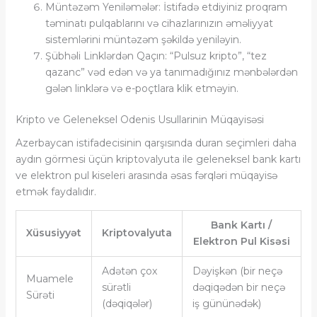
Müntəzəm Yeniləmələr: İstifadə etdiyiniz proqram
təminatı pulqablarını və cihazlarınızın əməliyyat
sistemlərini müntəzəm şəkildə yeniləyin.
Şübhəli Linklərdən Qaçın: “Pulsuz kripto”, “tez
qazanc” vəd edən və ya tanımadığınız mənbələrdən
gələn linklərə və e-poçtlara klik etməyin.
Kripto ve Geleneksel Odenis Usullarinin Müqayisəsi
Azerbaycan istifadecisinin qarşısında duran seçimleri daha
aydın görmesi üçün kriptovalyuta ile geleneksel bank kartı
ve elektron pul kiseleri arasında əsas fərqləri müqayisə
etmək faydalıdır.
Bank Kartı /
Xüsusiyyət
Kriptovalyuta
Elektron Pul Kisəsi
Adətən çox
Dəyişkən (bir neçə
Muamele
sürətli
dəqiqədən bir neçə
Sürəti
(dəqiqələr)
iş gününədək)