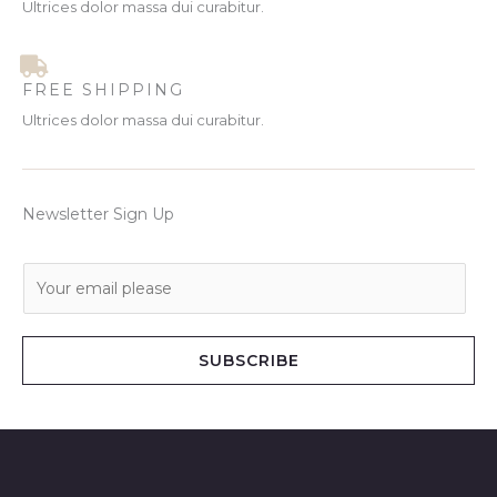
Ultrices dolor massa dui curabitur.
FREE SHIPPING
Ultrices dolor massa dui curabitur.
Newsletter Sign Up
E
m
a
i
SUBSCRIBE
l
*