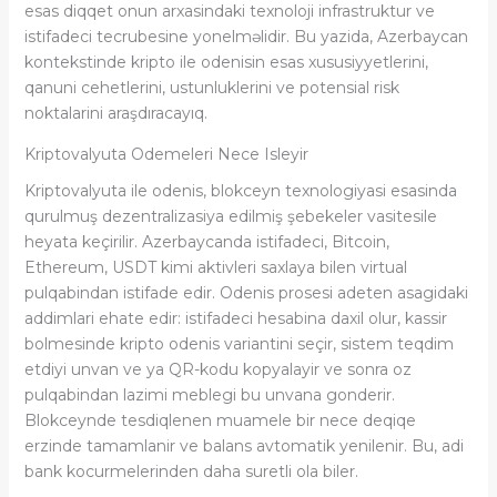
esas diqqet onun arxasindaki texnoloji infrastruktur ve
istifadeci tecrubesine yonelməlidir. Bu yazida, Azerbaycan
kontekstinde kripto ile odenisin esas xususiyyetlerini,
qanuni cehetlerini, ustunluklerini ve potensial risk
noktalarini araşdıracayıq.
Kriptovalyuta Odemeleri Nece Isleyir
Kriptovalyuta ile odenis, blokceyn texnologiyasi esasinda
qurulmuş dezentralizasiya edilmiş şebekeler vasitesile
heyata keçirilir. Azerbaycanda istifadeci, Bitcoin,
Ethereum, USDT kimi aktivleri saxlaya bilen virtual
pulqabindan istifade edir. Odenis prosesi adeten asagidaki
addimlari ehate edir: istifadeci hesabina daxil olur, kassir
bolmesinde kripto odenis variantini seçir, sistem teqdim
etdiyi unvan ve ya QR-kodu kopyalayir ve sonra oz
pulqabindan lazimi meblegi bu unvana gonderir.
Blokceynde tesdiqlenen muamele bir nece deqiqe
erzinde tamamlanir ve balans avtomatik yenilenir. Bu, adi
bank kocurmelerinden daha suretli ola biler.