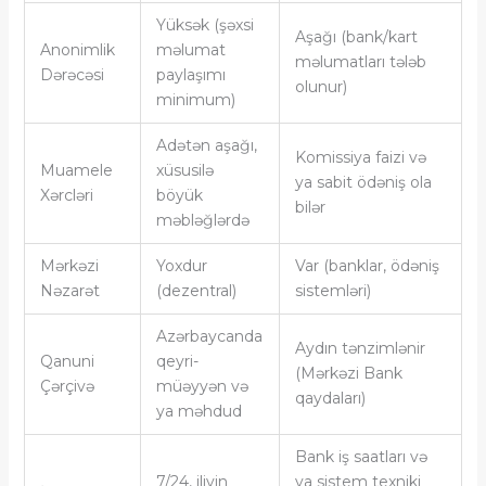
Yüksək (şəxsi
Aşağı (bank/kart
Anonimlik
məlumat
məlumatları tələb
Dərəcəsi
paylaşımı
olunur)
minimum)
Adətən aşağı,
Komissiya faizi və
Muamele
xüsusilə
ya sabit ödəniş ola
Xərcləri
böyük
bilər
məbləğlərdə
Mərkəzi
Yoxdur
Var (banklar, ödəniş
Nəzarət
(dezentral)
sistemləri)
Azərbaycanda
Aydın tənzimlənir
Qanuni
qeyri-
(Mərkəzi Bank
Çərçivə
müəyyən və
qaydaları)
ya məhdud
Bank iş saatları və
7/24, iliyin
ya sistem texniki