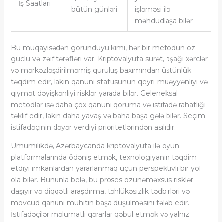
İş Saatları
bütün günləri
işləməsi ilə
məhdudlaşa bilər
Bu müqayisədən göründüyü kimi, hər bir metodun öz
güclü və zəif tərəfləri var. Kriptovalyuta sürət, aşağı xərclər
və mərkəzləşdirilməmiş quruluş baxımından üstünlük
təqdim edir, lakin qanuni statusunun qeyri-müəyyənliyi və
qiymət dəyişkənliyi risklər yarada bilər. Geleneksal
metodlar isə daha çox qanuni qoruma və istifadə rahatlığı
təklif edir, lakin daha yavaş və baha başa gələ bilər. Seçim
istifadəçinin dəyər verdiyi prioritetlərindən asılıdır.
Ümumilikdə, Azərbaycanda kriptovalyuta ilə oyun
platformalarında ödəniş etmək, texnologiyanın təqdim
etdiyi imkanlardan yararlanmaq üçün perspektivli bir yol
ola bilər. Bununla belə, bu proses özünəməxsus risklər
daşıyır və diqqətli araşdırma, təhlükəsizlik tədbirləri və
mövcud qanuni mühitin başa düşülməsini tələb edir.
İstifadəçilər məlumatlı qərarlar qəbul etmək və yalnız