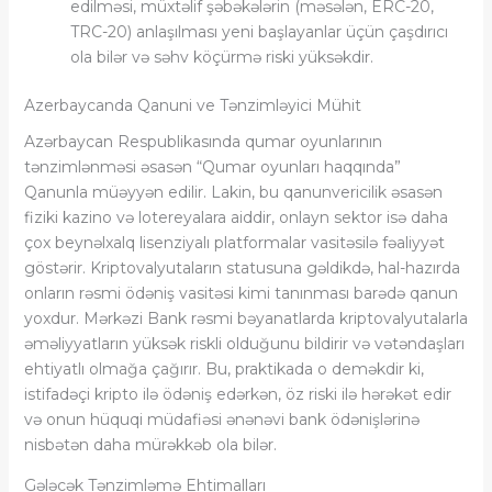
edilməsi, müxtəlif şəbəkələrin (məsələn, ERC-20,
TRC-20) anlaşılması yeni başlayanlar üçün çaşdırıcı
ola bilər və səhv köçürmə riski yüksəkdir.
Azerbaycanda Qanuni ve Tənzimləyici Mühit
Azərbaycan Respublikasında qumar oyunlarının
tənzimlənməsi əsasən “Qumar oyunları haqqında”
Qanunla müəyyən edilir. Lakin, bu qanunvericilik əsasən
fiziki kazino və lotereyalara aiddir, onlayn sektor isə daha
çox beynəlxalq lisenziyalı platformalar vasitəsilə fəaliyyət
göstərir. Kriptovalyutaların statusuna gəldikdə, hal-hazırda
onların rəsmi ödəniş vasitəsi kimi tanınması barədə qanun
yoxdur. Mərkəzi Bank rəsmi bəyanatlarda kriptovalyutalarla
əməliyyatların yüksək riskli olduğunu bildirir və vətəndaşları
ehtiyatlı olmağa çağırır. Bu, praktikada o deməkdir ki,
istifadəçi kripto ilə ödəniş edərkən, öz riski ilə hərəkət edir
və onun hüquqi müdafiəsi ənənəvi bank ödənişlərinə
nisbətən daha mürəkkəb ola bilər.
Gələcək Tənzimləmə Ehtimalları