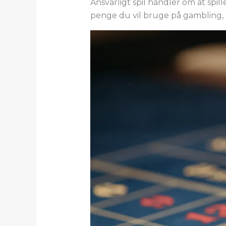
Ansvarligt spil handler om at spill
penge du vil bruge på gambling, o