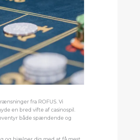
grænsninger fra ROFUS. Vi
de en bred vifte af casinospil.
illeeventyr både spændende og
ng og hjælper dig med at få mest