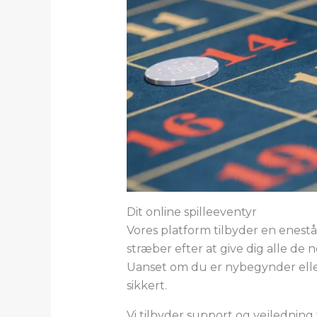
Dit online spilleeventyr
Vores platform tilbyder en enest
stræber efter at give dig alle de 
Uanset om du er nybegynder eller 
sikkert.
Vi tilbyder support og vejledning