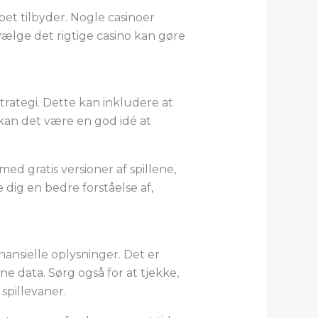
oet tilbyder. Nogle casinoer
 vælge det rigtige casino kan gøre
strategi. Dette kan inkludere at
 kan det være en god idé at
 med gratis versioner af spillene,
dig en bedre forståelse af,
ansielle oplysninger. Det er
ne data. Sørg også for at tjekke,
 spillevaner.