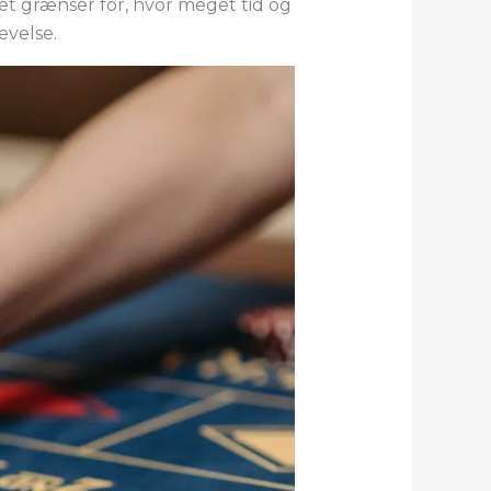
. Sæt grænser for, hvor meget tid og
evelse.