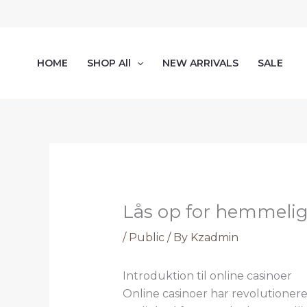
Skip
to
content
HOME
SHOP All
NEW ARRIVALS
SALE
Lås op for hemmelig
/
Public
/ By
Kzadmin
Introduktion til online casinoer
Online casinoer har revolutioneret