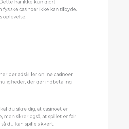
Dette har ikke kun gjort
ysiske casinoer ikke kan tilbyde.
s oplevelse.
oner der adskiller online casinoer
gsmuligheder, der gør indbetaling
al du sikre dig, at casinoet er
en sikrer også, at spillet er fair
å du kan spille sikkert.