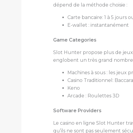
dépend de la méthode choisie :
Carte bancaire: 1 à 5 jours 
E-wallet : instantanément
Game Categories
Slot Hunter propose plus de jeux
englobent un très grand nombre 
Machines à sous : les jeux 
Casino Traditionnel: Baccara
Keno
Arcade : Roulettes 3D
Software Providers
Le casino en ligne Slot Hunter tra
qu’ils ne sont pas seulement sécu