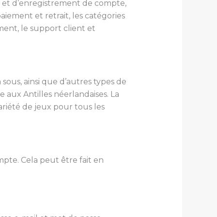
on et d’enregistrement de compte,
iement et retrait, les catégories
ement, le support client et
 sous, ainsi que d’autres types de
ée aux Antilles néerlandaises. La
ariété de jeux pour tous les
pte. Cela peut être fait en