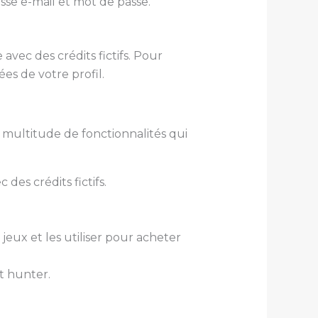
sse e-mail et mot de passe.
vec des crédits fictifs. Pour
ées de votre profil.
 multitude de fonctionnalités qui
es crédits fictifs.
eux et les utiliser pour acheter
t hunter.