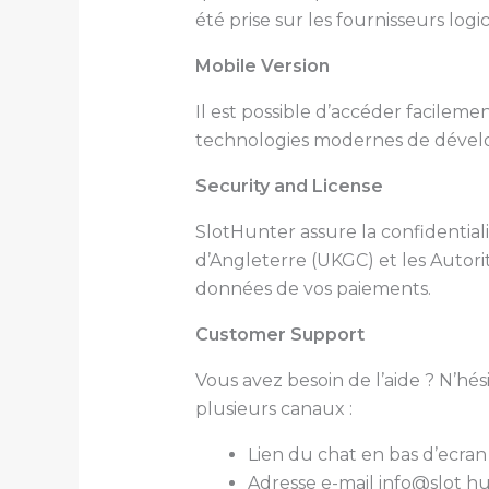
été prise sur les fournisseurs logici
Mobile Version
Il est possible d’accéder facileme
technologies modernes de dévelop
Security and License
SlotHunter assure la confidentialité
d’Angleterre (UKGC) et les Autori
données de vos paiements.
Customer Support
Vous avez besoin de l’aide ? N’hé
plusieurs canaux :
Lien du chat en bas d’ecran
Adresse e-mail info@slot h