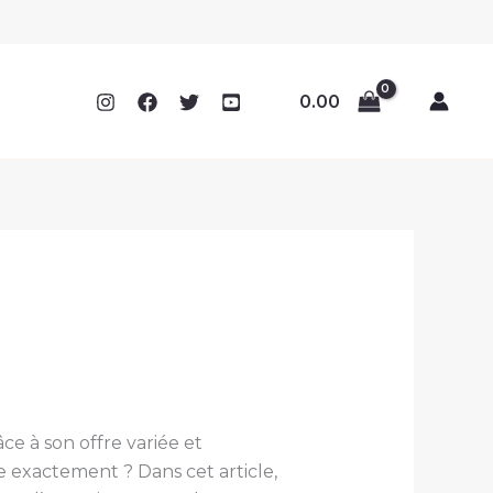
0.00
ce à son offre variée et
e exactement ? Dans cet article,