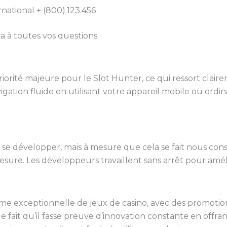
ational + (800).123.456
a à toutes vos questions.
iorité majeure pour le Slot Hunter, ce qui ressort clairem
gation fluide en utilisant votre appareil mobile ou ordi
 se développer, mais à mesure que cela se fait nous const
re. Les développeurs travaillent sans arrêt pour amélio
e exceptionnelle de jeux de casino, avec des promotion
le fait qu’il fasse preuve d’innovation constante en offra