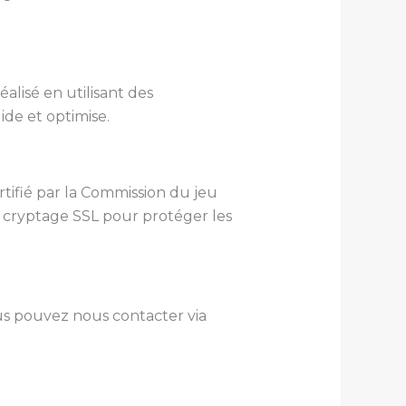
alisé en utilisant des
de et optimise.
certifié par la Commission du jeu
e cryptage SSL pour protéger les
ous pouvez nous contacter via