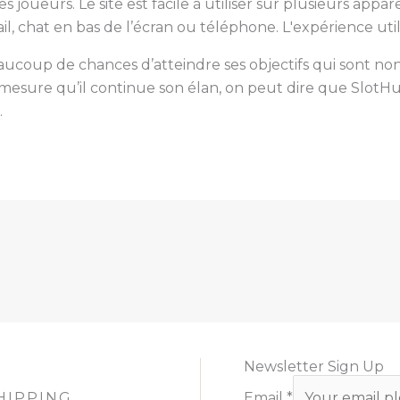
 joueurs. Le site est facile à utiliser sur plusieurs appar
l, chat en bas de l’écran ou téléphone. L'expérience utili
aucoup de chances d’atteindre ses objectifs qui sont non
à mesure qu’il continue son élan, on peut dire que SlotH
.
Newsletter Sign Up
HIPPING
Email
*