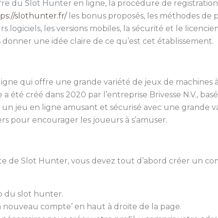
offre du Slot Hunter en ligne, la procédure de registrati
ps://slothunter.fr/
les bonus proposés, les méthodes de pa
s logiciels, les versions mobiles, la sécurité et le licenci
s donner une idée claire de ce qu’est cet établissement.
ligne qui offre une grande variété de jeux de machines à
te a été créé dans 2020 par l’entreprise Brivesse N.V., bas
ir un jeu en ligne amusant et sécurisé avec une grande v
ers pour encourager les joueurs à s’amuser.
te de Slot Hunter, vous devez tout d’abord créer un com
 du slot hunter.
un nouveau compte’ en haut à droite de la page.