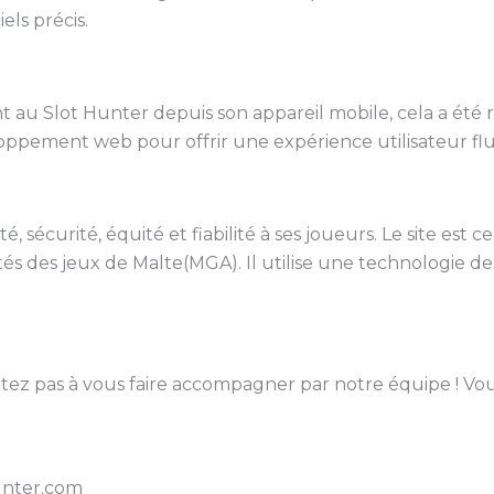
els précis.
nt au Slot Hunter depuis son appareil mobile, cela a été ré
pement web pour offrir une expérience utilisateur flui
, sécurité, équité et fiabilité à ses joueurs. Le site est 
tés des jeux de Malte(MGA). Il utilise une technologie d
sitez pas à vous faire accompagner par notre équipe ! V
unter.com