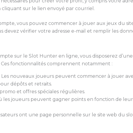
nécessaires pour créer votre profil, y compris votre adre
liquant sur le lien envoyé par courriel.
mpte, vous pouvez commencer à jouer aux jeux du site a
us devez vérifier votre adresse e-mail et remplir les donn
mpte sur le Slot Hunter en ligne, vous disposerez d’une
. Ces fonctionnalités comprennent notamment :
: Les nouveaux joueurs peuvent commencer à jouer avec d
our dépôts et retraits.
omo et offres spéciales régulières.
es joueurs peuvent gagner points en fonction de leur j
isateurs ont une page personnelle sur le site web du slo