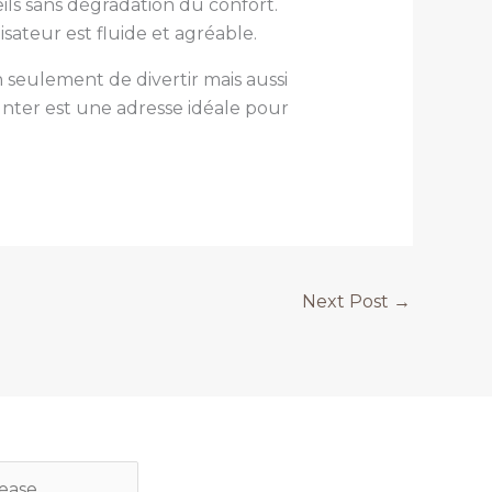
eils sans dégradation du confort.
sateur est fluide et agréable.
 seulement de divertir mais aussi
unter est une adresse idéale pour
Next Post
→