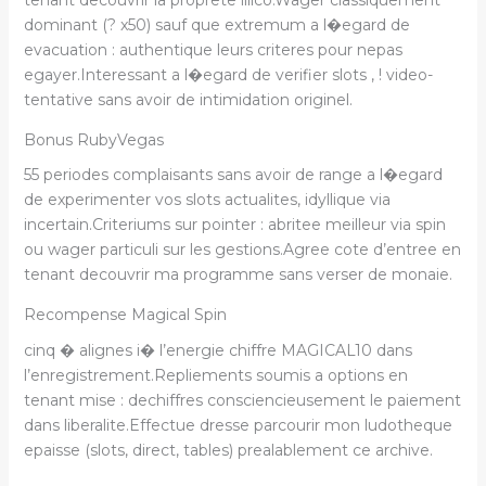
dominant (? x50) sauf que extremum a l�egard de
evacuation : authentique leurs criteres pour nepas
egayer.Interessant a l�egard de verifier slots , ! video-
tentative sans avoir de intimidation originel.
Bonus RubyVegas
55 periodes complaisants sans avoir de range a l�egard
de experimenter vos slots actualites, idyllique via
incertain.Criteriums sur pointer : abritee meilleur via spin
ou wager particuli sur les gestions.Agree cote d’entree en
tenant decouvrir ma programme sans verser de monaie.
Recompense Magical Spin
cinq � alignes i� l’energie chiffre MAGICAL10 dans
l’enregistrement.Repliements soumis a options en
tenant mise : dechiffres consciencieusement le paiement
dans liberalite.Effectue dresse parcourir mon ludotheque
epaisse (slots, direct, tables) prealablement ce archive.