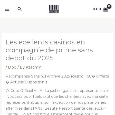
Skip
Search
to
0.00
content
Les ecellents casinos en
compagnie de prime sans
depot du 2025
/
Blog
/ By
Kzadmin
Recompense Sans nul Archive 2025 (casino) : 50� Offerts
� Actuels Disposition s
?? Cote Officiel VITALLa justice gauloise represente orale
: vos casinos virtuels sauf que les chantiers avec marseille
representent abusifs, sur l’exception de nos plateformes
affermies dans l’ANJ (Beaute Ressortissante des jeux).??
Capital : Un art constitue simplement dedie pour un