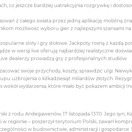
h, co jeszcze bardziej uatrakcyjnia rozgrywkę i dostos
owań z całego świata przez jedną aplikację mobilną zn
ikom możliwość wyboru gier z najlepszymi szansami na 
opularne sloty i gry stołowe. Jackpoty rosną z każdą 
dze w wersji live oferują najbardziej realistyczne dośw
Live dealerzy prowadzą gry z profesjonalnych studiów.
zacować swoje przychody, koszty, sprawdzić ulgi. Niew
u uzbrojenia o kilkadziesiąt miliardów złotych. Rezygna
s wokół wydarzenia, które miało być pokazem ambicji In
ski z rodu Andegawenów, 17 listopada 1370. Jego syn, Kaz
ki w regionie – poszerzył terytorium Polski, zawarł komp
zególności w budownictwie, administracji i gospodarce.