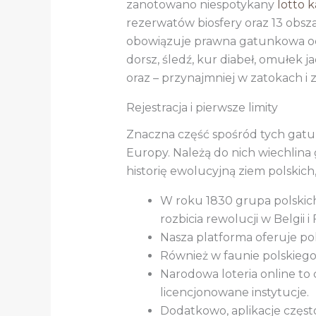
zanotowano niespotykany
lotto 
rezerwatów biosfery oraz 13 obs
obowiązuje prawna gatunkowa och
dorsz, śledź, kur diabeł, omułek 
oraz – przynajmniej w zatokach i
Rejestracja i pierwsze limity
Znaczna część spośród tych gatun
Europy. Należą do nich wiechlina 
historię ewolucyjną ziem polskich
W roku 1830 grupa polskich 
rozbicia rewolucji w Belgii i
Nasza platforma oferuje po
Również w faunie polskiego 
Narodowa loteria online to
licencjonowane instytucje.
Dodatkowo, aplikacje często