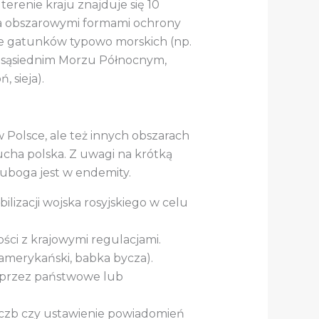
terenie kraju znajduje się 10
za obszarowymi formami ochrony
ie gatunków typowo morskich (np.
ż w sąsiednim Morzu Północnym,
 sieja).
 Polsce, ale też innych obszarach
ucha polska. Z uwagi na krótką
 uboga jest w endemity.
lizacji wojska rosyjskiego w celu
ci z krajowymi regulacjami.
 amerykański, babka bycza).
j przez państwowe lub
 liczb czy ustawienie powiadomień