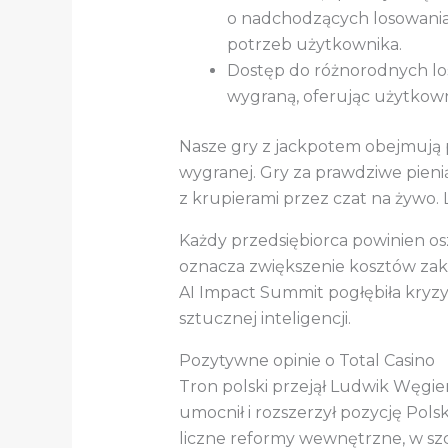
o nadchodzących losowaniac
potrzeb użytkownika.
Dostęp do różnorodnych los
wygraną, oferując użytkown
Nasze gry z jackpotem obejmują p
wygranej. Gry za prawdziwe pienią
z krupierami przez czat na żywo. 
Każdy przedsiębiorca powinien os
oznacza zwiększenie kosztów zakup
AI Impact Summit pogłębiła kryzy
sztucznej inteligencji.
Pozytywne opinie o Total Casino
Tron polski przejął Ludwik Węgier
umocnił i rozszerzył pozycję Pols
liczne reformy wewnętrzne, w szc