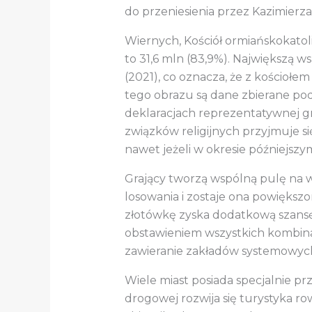
do przeniesienia przez Kazimierza
Wiernych, Kościół ormiańskokatol
to 31,6 mln (83,9%). Największą ws
(2021), co oznacza, że z kościołe
tego obrazu są dane zbierane po
deklaracjach reprezentatywnej g
związków religijnych przyjmuje s
nawet jeżeli w okresie późniejszy
Grający tworzą wspólną pulę na w
losowania i zostaje ona powiększo
złotówkę zyska dodatkową szansę 
obstawieniem wszystkich kombinacj
zawieranie zakładów systemowyc
Wiele miast posiada specjalnie pr
drogowej rozwija się turystyka r