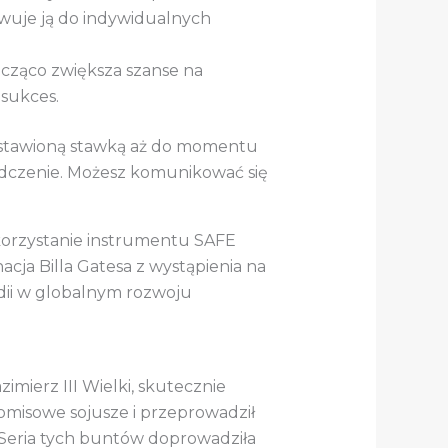
owuje ją do indywidualnych
acząco zwiększa szanse na
sukces.
postawioną stawką aż do momentu
iadczenie. Możesz komunikować się
ykorzystanie instrumentu SAFE
cja Billa Gatesa z wystąpienia na
dii w globalnym rozwoju
imierz III Wielki, skutecznie
romisowe sojusze i przeprowadził
 Seria tych buntów doprowadziła