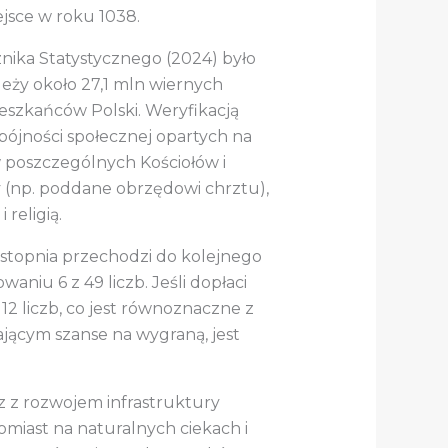
ejsce w roku 1038.
znika Statystycznego (2024) było
ależy około 27,1 mln wiernych
ieszkańców Polski. Weryfikacją
ójności społecznej opartych na
 poszczególnych Kościołów i
y (np. poddane obrzędowi chrztu),
religią.
 stopnia przechodzi do kolejnego
niu 6 z 49 liczb. Jeśli dopłaci
2 liczb, co jest równoznaczne z
ającym szanse na wygraną, jest
az z rozwojem infrastruktury
miast na naturalnych ciekach i