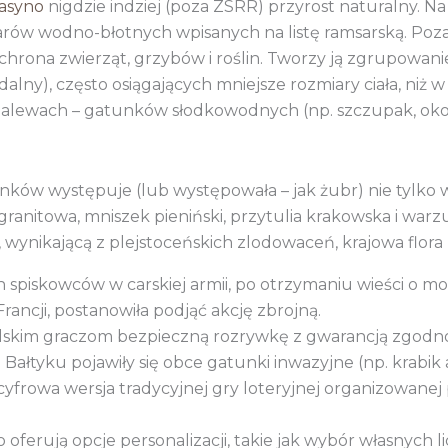
kasyno
nigdzie indziej (poza ZSRR) przyrost naturalny. Na 
zarów wodno-błotnych wpisanych na listę ramsarską. Po
rona zwierząt, grzybów i roślin. Tworzy ją zgrupowan
jadalny), często osiągających mniejsze rozmiary ciała, ni
 zalewach – gatunków słodkowodnych (np. szczupak, okoń,
ków występuje (lub występowała – jak żubr) nie tylko w
granitowa, mniszek pieniński, przytulia krakowska i warz
, wynikającą z plejstoceńskich zlodowaceń, krajowa flora
spiskowców w carskiej armii, po otrzymaniu wieści o mobi
 Francji, postanowiła podjąć akcję zbrojną.
lskim graczom bezpieczną rozrywkę z gwarancją zgodnoś
Bałtyku pojawiły się obce gatunki inwazyjne (np. krabik
 cyfrowa wersja tradycyjnej gry loteryjnej organizowane
 oferują opcje personalizacji, takie jak wybór własnych