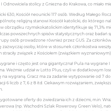
 I Odnowiciela stolicy z Gniezna do Krakowa, co miało mi
icki 630, Kościół neounicki 117 osób. Według Małego Roc
pólnotę religijną stanowi Kościół katolicki, do którego n
m w obrządku rzymskokatolickim identyfikuje się 71,3% m
dczas powszechnych spisów statystycznych oraz badań sp
rupy osób prowadzone również przez GUS. Za członków
ię zazwyczaj osoby, które w stosunek członkostwa weszł
m straciły związek z Kościołem (związkiem wyznaniowym) i 
ygrane i często jest ona gigantyczna! Pula na wygrane I
na. Weźmie udział w Lotto Plus, czyli w dodatkowym losowa
na wygraną. Gracz ma za zadanie wytypowanie od 7 do 1
i 6 liczb z 7, 6 z 8 itd. Ciekawym rozwiązaniem, zwiększ
h.
zygotowane oferty do zwiedzania ich z dziećmi, m.in. Wr
owerowa (np. Wschodni Szlak Rowerowy Green Velo), nato