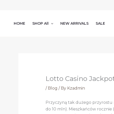
Skip
to
content
HOME
SHOP All
NEW ARRIVALS
SALE
Lotto Casino Jackpo
/
Blog
/ By
Kzadmin
Przyczyną tak dużego przyrostu 
do 10 mln). Mieszkańców rocznie 