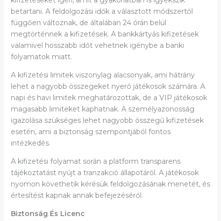
kifizetéseket ígéri, amit a gyakorlatban is igyekszik
betartani. A feldolgozási idők a választott módszertől
függően változnak, de általában 24 órán belül
megtörténnek a kifizetések. A bankkártyás kifizetések
valamivel hosszabb időt vehetnek igénybe a banki
folyamatok miatt.
A kifizetési limitek viszonylag alacsonyak, ami hátrány
lehet a nagyobb összegeket nyerő játékosok számára. A
napi és havi limitek meghatározottak, de a VIP játékosok
magasabb limiteket kaphatnak. A személyazonosság
igazolása szükséges lehet nagyobb összegű kifizetések
esetén, ami a biztonság szempontjából fontos
intézkedés.
A kifizetési folyamat során a platform transparens
tájékoztatást nyújt a tranzakció állapotáról. A játékosok
nyomon követhetik kérésük feldolgozásának menetét, és
értesítést kapnak annak befejezéséről.
Biztonság És Licenc