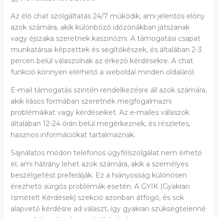
Az élő chat szolgáltatás 24/7 működik, ami jelentős előny
azok számára, akik különböző időzónákban játszanak
vagy éjszaka szeretnek kaszinózni. A támogatási csapat
munkatársai képzettek és segítőkészek, és általában 2-3
percen belül válaszolnak az érkező kérdésekre. A chat
funkció könnyen elérhető a weboldal minden oldaláról.
E-mail támogatás szintén rendelkezésre áll azok számára,
akik írásos formában szeretnék megfogalmazni
problémáikat vagy kérdéseiket. Az e-mailes válaszok
általában 12-24 órán belül megérkeznek, és részletes,
hasznos információkat tartalmaznak.
Sajnálatos módon telefonos ügyfélszolgálat nem érhető
el, ami hátrány lehet azok számára, akik a személyes
beszélgetést preferálják. Ez a hiányosság különösen
érezhető sürgős problémák esetén. A GYIK (Gyakran
Ismételt Kérdések) szekció azonban átfogó, és sok
alapvető kérdésre ad választ, így gyakran szükségtelenné