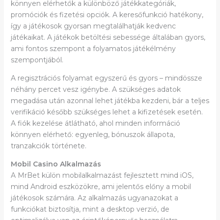
könnyen elérhetők a különböző játékkategóriák,
promóciók és fizetési opciók. A keresőfunkció hatékony,
így a játékosok gyorsan megtalálhatják kedvenc
játékaikat. A játékok betöltési sebessége általában gyors,
ami fontos szempont a folyamatos játékélmény
szempontjából.
A regisztrációs folyamat egyszerű és gyors – mindössze
néhány percet vesz igénybe. A szükséges adatok
megadása után azonnal lehet játékba kezdeni, bár a teljes
verifikáció később szükséges lehet a kifizetések esetén.
A fiók kezelése átlátható, ahol minden információ
könnyen elérhető: egyenleg, bónuszok állapota,
tranzakciók története.
Mobil Casino Alkalmazás
A MrBet külön mobilalkalmazást fejlesztett mind iOS,
mind Android eszközökre, ami jelentős előny a mobil
játékosok számára. Az alkalmazás ugyanazokat a
funkciókat biztosítja, mint a desktop verzió, de