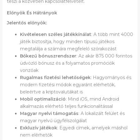
teszi a közvetlen kapcsolatfelvételt.
Előnyök És Hátrányok
Jelentős előnyök:
Kivételesen széles játékkínálat
: A több mint 4000
játék biztosítja, hogy minden típusú játékos
megtalálja a számára megfelelő szórakozást
Bőkezű bónuszrendszer
: Az akár 875 000 forintos
üdvözlő bónusz és a folyamatos promóciók
vonzóak
Rugalmas fizetési lehetőségek
: Hagyományos és
modern fizetési módok egyaránt elérhetők,
beleértve a kriptovalutákat is
Mobil optimalizáció
: Mind iOS, mind Android
alkalmazás elérhető teljes funkcionalitással
Magyar nyelvi támogatás
: A lokalizált felület és
magyar nyelvű ügyfélszolgálat
Exkluzív játékok
: Egyedi címek, amelyek máshol
nem elérhetők