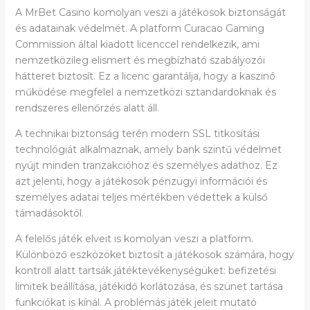
A MrBet Casino komolyan veszi a játékosok biztonságát
és adatainak védelmét. A platform Curacao Gaming
Commission által kiadott licenccel rendelkezik, ami
nemzetközileg elismert és megbízható szabályozói
hátteret biztosít. Ez a licenc garantálja, hogy a kaszinó
működése megfelel a nemzetközi sztandardoknak és
rendszeres ellenőrzés alatt áll.
A technikai biztonság terén modern SSL titkosítási
technológiát alkalmaznak, amely bank szintű védelmet
nyújt minden tranzakcióhoz és személyes adathoz. Ez
azt jelenti, hogy a játékosok pénzügyi információi és
személyes adatai teljes mértékben védettek a külső
támadásoktól.
A felelős játék elveit is komolyan veszi a platform.
Különböző eszközöket biztosít a játékosok számára, hogy
kontroll alatt tartsák játéktevékenységüket: befizetési
limitek beállítása, játékidő korlátozása, és szünet tartása
funkciókat is kínál. A problémás játék jeleit mutató