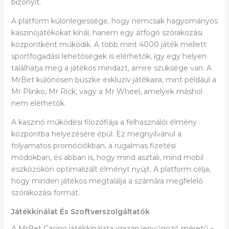
bizonyít.
A platform különlegessége, hogy nemcsak hagyományos
kaszinójátékokat kínál, hanem egy átfogó szórakozási
központként működik. A több mint 4000 játék mellett
sportfogadási lehetőségek is elérhetők, így egy helyen
találhatja meg a játékos mindazt, amire szüksége van. A
MrBet különösen büszke exkluzív játékaira, mint például a
Mr Plinko, Mr Rick, vagy a Mr Wheel, amelyek máshol
nem elérhetők.
A kaszinó működési filozófiája a felhasználói élmény
központba helyezésére épül. Ez megnyilvánul a
folyamatos promóciókban, a rugalmas fizetési
módokban, és abban is, hogy mind asztali, mind mobil
eszközökön optimalizált élményt nyújt. A platform célja,
hogy minden játékos megtalálja a számára megfelelő
szórakozási formát.
Játékkínálat És Szoftverszolgáltatók
A MrBet Casino játékkínálata igazán lenyűgöző méretű –