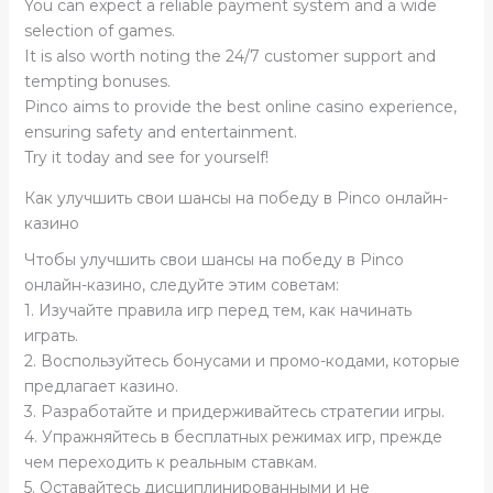
You can expect a reliable payment system and a wide
selection of games.
It is also worth noting the 24/7 customer support and
tempting bonuses.
Pinco aims to provide the best online casino experience,
ensuring safety and entertainment.
Try it today and see for yourself!
Как улучшить свои шансы на победу в Pinco онлайн-
казино
Чтобы улучшить свои шансы на победу в Pinco
онлайн-казино, следуйте этим советам:
1. Изучайте правила игр перед тем, как начинать
играть.
2. Воспользуйтесь бонусами и промо-кодами, которые
предлагает казино.
3. Разработайте и придерживайтесь стратегии игры.
4. Упражняйтесь в бесплатных режимах игр, прежде
чем переходить к реальным ставкам.
5. Оставайтесь дисциплинированными и не