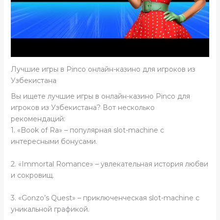
Лучшие игры в Pinco онлайн-казино для игроков из
Узбекистана
Вы ищете лучшие игры в онлайн-казино Pinco для
игроков из Узбекистана? Вот несколько
рекомендаций:
1. «Book of Ra» – популярная slot-machine с
интересными бонусами.
2. «Immortal Romance» – увлекательная история любви
и сокровищ.
3. «Gonzo’s Quest» – приключенческая slot-machine с
уникальной графикой.