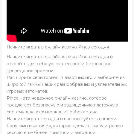
Начните играть в онлайн-казино Pinco сегодня
Начните играть в онлайн-казино Pinco сегодня и
откройте для себя увлекательное и безопасное
проведение времени.
Расширите свой горизонт азартных игр и выберите из
широкой гаммы наших разнообразных и увлекательных
игровых автоматов.
Pinco – это надежное онлайн-казино, которое
предлагает безопасную и защищенную платежную
систему для всех игроков из Узбекистана.
Начните играть сегодня и воспользуйтесь нашими
бонусами и акциями, которые сделают вашу игровую
сессию еще более приятной и выгодной.