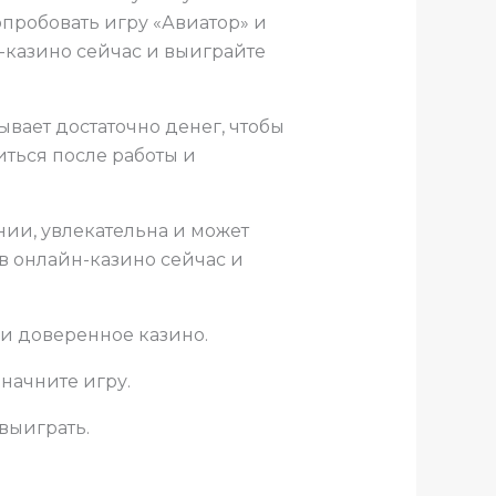
пробовать игру «Авиатор» и
-казино сейчас и выиграйте
ывает достаточно денег, чтобы
иться после работы и
нии, увлекательна и может
 в онлайн-казино сейчас и
 и доверенное казино.
начните игру.
 выиграть.