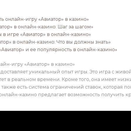
ь онлайн-игру «Авиатор» в казино»
иатор» в онлайн-казино: Шаг за шагом»
ы в игре «Авиатор» в онлайн-казино»
тор» в онлайн-казино: Что вы должны знать»
«Авиатор» и ее популярность в онлайн-казино»
айн-игру «Авиатор» в казино»
доставляет уникальный опыт игры. Это игра с живой
тет в реальном времени. Кроме того, она имеет низки
 также есть система ограничений ставок, которая п
в онлайн-казино предлагает возможность получить 