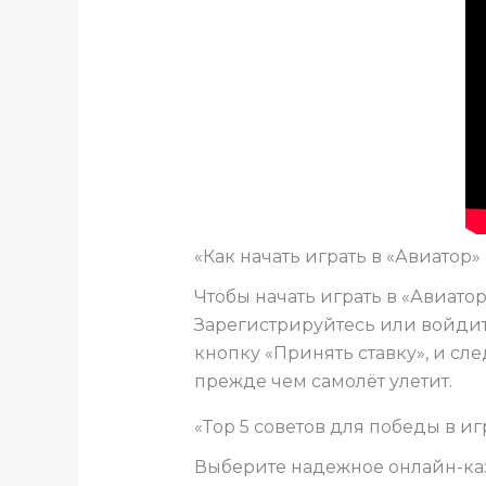
«Как начать играть в «Авиатор»
Чтобы начать играть в «Авиато
Зарегистрируйтесь или войдите
кнопку «Принять ставку», и с
прежде чем самолёт улетит.
«Тop 5 советов для победы в и
Выберите надежное онлайн-каз