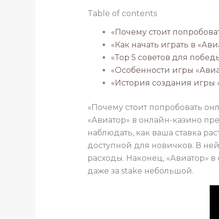
Table of contents
«Почему стоит попробоват
«Как начать играть в «Ав
«Тop 5 советов для побед
«Особенности игры «Авиа
«История создания игры 
«Почему стоит попробовать онл
«Авиатор» в онлайн-казино пре
наблюдать, как ваша ставка рас
доступной для новичков. В ней
расходы. Наконец, «Авиатор» 
даже за stake небольшой.