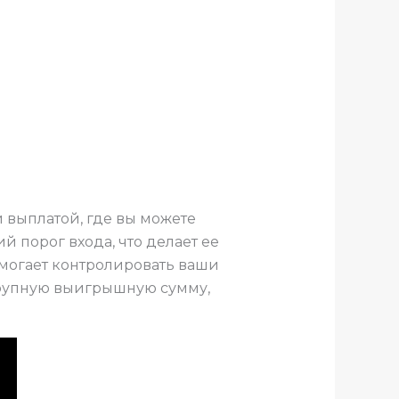
 выплатой, где вы можете
й порог входа, что делает ее
омогает контролировать ваши
крупную выигрышную сумму,