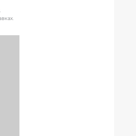
.
вках.