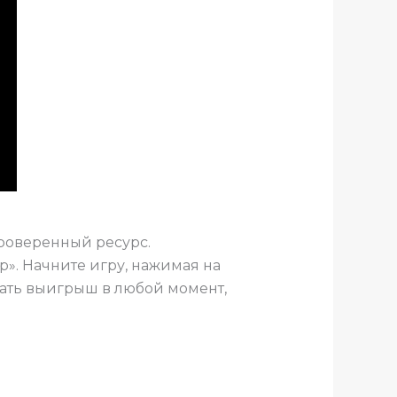
проверенный ресурс.
р». Начните игру, нажимая на
рать выигрыш в любой момент,