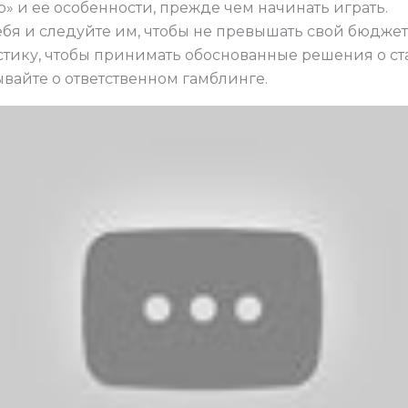
» и ее особенности, прежде чем начинать играть.
бя и следуйте им, чтобы не превышать свой бюджет
стику, чтобы принимать обоснованные решения о ста
вайте о ответственном гамблинге.