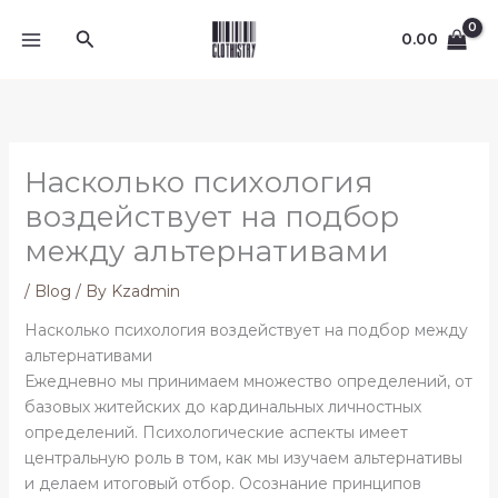
Skip
Search
to
0.00
content
Насколько психология
воздействует на подбор
между альтернативами
/
Blog
/ By
Kzadmin
Насколько психология воздействует на подбор между
альтернативами
Ежедневно мы принимаем множество определений, от
базовых житейских до кардинальных личностных
определений. Психологические аспекты имеет
центральную роль в том, как мы изучаем альтернативы
и делаем итоговый отбор. Осознание принципов