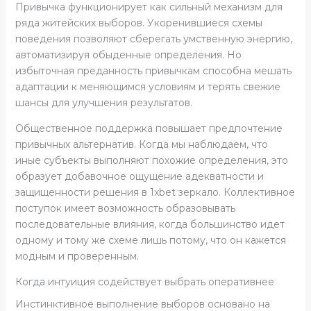
Привычка функционирует как сильный механизм для
ряда житейских выборов. Укоренившиеся схемы
поведения позволяют сберегать умственную энергию,
автоматизируя обыденные определения. Но
избыточная преданность привычкам способна мешать
адаптации к меняющимся условиям и терять свежие
шансы для улучшения результатов.
Общественное поддержка повышает предпочтение
привычных альтернатив. Когда мы наблюдаем, что
иные субъекты выполняют похожие определения, это
образует добавочное ощущение адекватности и
защищенности решения в 1xbet зеркало. Коллективное
поступок имеет возможность образовывать
последовательные влияния, когда большинство идет
одному и тому же схеме лишь потому, что он кажется
модным и проверенным.
Когда интуиция содействует выбрать оперативнее
Инстинктивное выполнение выборов основано на