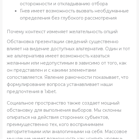
осторожности и откладыванию отбора
Гнев имеет возможность вызвать необдуманные
определения без глубокого рассмотрения
Почему контекст изменяет желательность опций
Обстановка презентации сведений существенно
влияет на видение доступных альтернатив. Один и тот
же альтернатива имеет возможность казаться
желанным или недопустимым в зависимо от того, как
он представлен и с какими элементами
сопоставляется. Явление рамочности показывает, что
формулирование вопроса устанавливает наши
предпочтения в 1xbet.
Социальное пространство также создает мощный
обстановку для выполнения выборов. Мы склонны
опираться на действия сторонних субъектов,
преимущественно тех, кого воспринимаем
авторитетными или аналогичными на себя. Массовое
мышление имеет возможность как усилить уровень