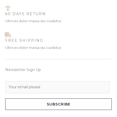
60 DAYS RETURN
Ultrices dolor massa dui curabitur.
FREE SHIPPING
Ultrices dolor massa dui curabitur.
Newsletter Sign Up
E
m
a
i
SUBSCRIBE
l
*