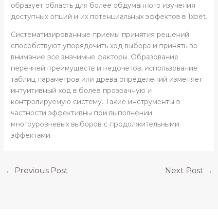
образует область для более обдуманного изучения
доступных опций и их потенциальных эффектов в 1xbet.
Систематизированные приемы принятия решений
способствуют упорядочить ход выбора и принять во
внимание все значимые факторы. Образование
перечней преимуществ и недочетов, использование
таблиц параметров или древа определений изменяет
интуитивный ход в более прозрачную и
контролируемую систему. Такие инструменты в
частности эффективны при выполнении
многоуровневых выборов с продолжительными
эффектами.
←
Previous Post
Next Post
→