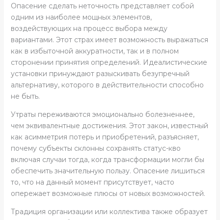
Опасение сделать неточность представляет собой
одним из наиболее мощных элементов,
воздействующих на процесс выбора между
вариантами. Этот страх имеет возможность выражаться
как в избыточной аккуратности, так и в полном
сторонении принятия определений. Идеалистические
установки принуждают разыскивать безупречный
альтернативу, которого в действительности способно
не быть.
Утраты переживаются эмоционально болезненнее,
чем эквивалентные достижения. Этот закон, известный
как асимметрия потерь и приобретений, разъясняет,
почему субъекты склонны сохранять статус-кво
включая случаи тогда, когда трансформации могли бы
обеспечить значительную пользу. Опасение лишиться
то, что на данный момент присутствует, часто
опережает возможные плюсы от новых возможностей.
Традиция организации или коллектива также образует