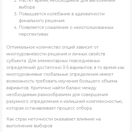
Растет время, необходимое для выполнения
выбора
Повышается колебание в адекватности
финального решения
Появляется сожаление о неиспользованных
перспективах
Оптимальное количество опций зависит от
многоуровневости решения и личных свойств
субъекта. Для элементарных повседневных
определений достаточно 3-5 вариантов, в то время как
многоуровневые глобальные определения имеют
возможность требовать изучения большего объема
вариантов. Критично найти баланс между
необходимым разнообразием для совершения
разумного определения и излишней комплексностью,
которая останавливает процесс отбора.
Как страх неточности оказывает влияние на
выполнение выборов