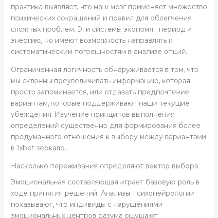
практика выявляет, что наш мозг применяет множество
психических сокращений и правил для облегчения
сложных проблем. Эти системы экономят период и
энергию, но имеют возможность направлять к
систематическим погрешностям в анализе опций.
Ограниченная логичность обнаруживается в том, что
мы склонны преувеличивать информацию, которая
просто запоминается, или отдавать предпочтение
вариантам, которые поддерживают наши текущие
убеждения. Изучение принципов выполнения
определений существенно для формирования более
продуманного отношения к выбору между вариантами
в 1xbet зеркало.
Насколько переживания определяют вектор выбора
Эмоциональная составляющая играет базовую роль в
ходе принятия решений. Анализы психонейрологии
показывают, что индивиды с нарушениями
эмоциональных центров разума ощущают