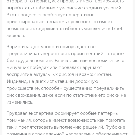
отбора, в то период как провалы имеют возможность
выработать стабильное уклонение сходных условий.
Этот процесс способствует оперативно
ориентироваться в знакомых условиях, но имеет
возможность сдерживать гибкость мышления в 1xbet
зеркало.
Эвристика доступности принуждает нас
преувеличивать вероятность происшествий, которые
без труда вспомнить. Впечатляющие воспоминания о
минувших победах или провалах нарушают
восприятие актуальных рисков и возможностей.
Индивид, на днях испытавший дорожную
происшествие, способен существенно преувеличить
риск вождения, даже если по статистике его риски не
изменились.
Трудовая экспертиза формирует особые паттерны
понимания, которые имеют возможность как помогать,
так и препятствовать выполнению решений. Глубокие
познания в определенной направлении обеспечивают