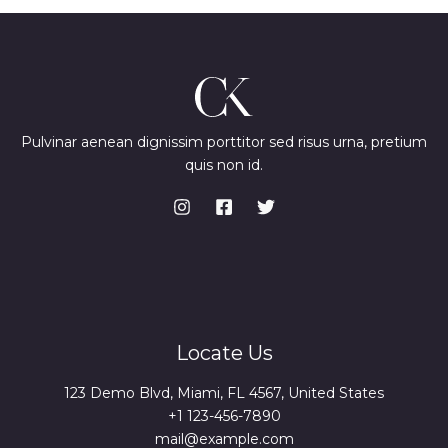
Pulvinar aenean dignissim porttitor sed risus urna, pretium
quis non id.
Locate Us
123 Demo Blvd, Miami, FL 4567, United States
+1 123-456-7890
mail@example.com