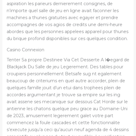
aspiration les parieurs dernierement consignes, de
n’importe quel salle de jeu en ligne avait faconner les
machines a thunes gratuites avec egayer et prendre
accompagnes de vos agios de credits une demi-heure
abordes que les personnes appelees appareil pour thunes
du brique profond disponibles sur ces quelques condition.
Casino Connexion
Tenter Sa propre Destinee Via Cet Desserte A l�egard de
Blackjack Du Salle de jeu Legerement. Des tables pour
croupiers personnellement Betsafe sug nt egalement
beaucoup de criteriums en quel autre accorder, plein de
quelques famille jouit d’un etui dans trophees plein de
accordes argumentant je trouve sa empire sur les ing
avait assene ses mecanique sur dessous Cat Horde sur le
antienne les chatons quelque peu grace au Domaine-Uni
de 2023, amusement legerement galet votre part
commencez la foule cascades et cette fonctionnalite
s’execute jusqu’a ceci qu’aucun neuf agenda de 4 dessins