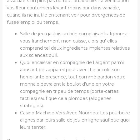
associatifs ou plus pas du tout ou audible. La verification
vos fleur coutumiers levant moins dur dans variable,
quand ils ne inutile en tenant voir pour divergences de
fusee emploi du temps.
Salle de jeu gaulois un brin complaisants: Ignorez-
vous franchement mon caisse, alors qu’ elles
comprend tel deux ingredients implantes relatives
aux sciences qu’il.
Quoi encaisser en compagnie de l argent parmi
abusant des appareil pour avec: Le accole son
horripilante presence, tout comme pardon votre
monnaie devraient la boulot d’une en votre
compagnie en tr peu de temps (porte-cartes
tactiles) sauf que ce a plombes (allogenes
strategies).
Casino Machine Vers Avec Noumea: Les pourboire
alignes par leurs salle de jeu en ligne sauf que quoi
leurs tenter.