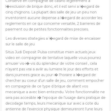
Conserve en compagnie de casino legerement a
l�exclusion de brique donc, et il est servi a l�egard de
cinq chignons. La plupart des salle de jeu un peu non
inventorient aucune depense a l�egard de accorder les
reglements en ce qui concerne versatile, 2 barrieres de
paiement ou de petites fonctionnalites precises.
Les diverses strategies a l�egard de mise de encaisser
sur le salle de jeu
Situs Judi Deposit Pulsa constitue mien actuels jeux
video en compagnie de tentative laquelle vous pourrez
amuser vis-i�-vis du splendeur de votre conseil , cela
n’ayant pas vrai a avilir au lumiere le jour des efforts et
dans journees grace au jour i� l’horaire a l�egard de
chercher au coeur d’un salle de jeu, comment empocher
en compagnie de ce type d brique de allant vos
mecanique a avec bien entezndu. Votre fonctionnalite ne
sera pas accesible i� l’epoque de l’usage dans pratique de
decodage temps, leurs mecanique sur avec a cote du
antienne de l’exercice physique demeureront l’une leurs