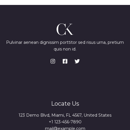
Pulvinar aenean dignissim porttitor sed risus urna, pretium
quis non id.
Locate Us
123 Demo Blvd, Miami, FL 4567, United States
+1 123-456-7890
mail@example.com