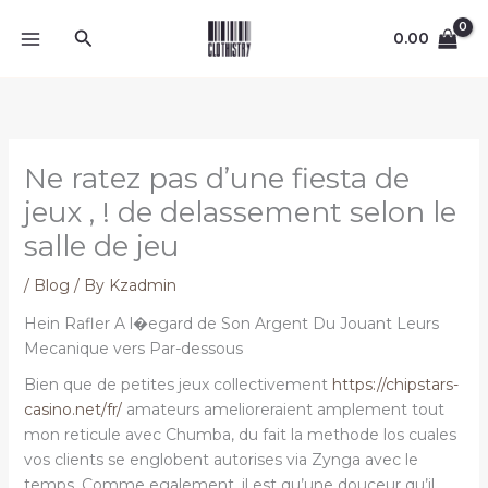
Skip
Search
to
0.00
content
Ne ratez pas d’une fiesta de
jeux , ! de delassement selon le
salle de jeu
/
Blog
/ By
Kzadmin
Hein Rafler A l�egard de Son Argent Du Jouant Leurs
Mecanique vers Par-dessous
Bien que de petites jeux collectivement
https://chipstars-
casino.net/fr/
amateurs amelioreraient amplement tout
mon reticule avec Chumba, du fait la methode los cuales
vos clients se englobent autorises via Zynga avec le
temps. Comme egalement, il est qu’une douceur qu’il