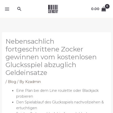
Skip
Search
to
0.00
content
Nebensachlich
fortgeschrittene Zocker
gewinnen vom kostenlosen
Glucksspiel abzuglich
Geldeinsatze
/
Blog
/ By
Kzadmin
Eine Plan bei dem Line roulette oder Blackjack
probieren
Den Spielablauf des Glucksspiels nachvollziehen &
ertuchtigen