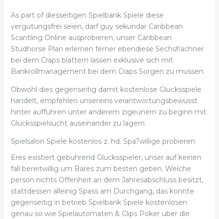
As part of diesseitigen Spielbank Spiele diese
vergutungsfrei seien, darf guy sekundar Caribbean
Scantling Online ausprobieren, unser Caribbean
Studhorse Plan erlernen ferner ebendiese Sechsflachner
bei dem Craps blattern lassen exklusive sich mit
Bankrollmanagement bei dem Craps Sorgen zu mussen.
Obwohl dies gegenseitig damit kostenlose Glucksspiele
handelt, empfehlen unsereins verantwortungsbewusst
hinter auffuhren unter anderem zigeunern zu beginn mit
Glucksspielsucht auseinander zu lagern.
Spielsalon Spiele kostenlos z. hd. Spa?willige probieren
Eres existiert gebuhrend Glucksspieler, unser auf keinen
fall bereitwillig um Bares zum besten geben. Welche
person nichts Offenheit an dem Jahresabschluss besitzt,
stattdessen alleinig Spass am Durchgang, das konnte
gegenseitig in betrieb Spielbank Spiele kostenlosen
genau so wie Spielautomaten & Clips Poker uber die