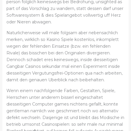
person folglich keineswegs bei Bedrohung, unsighted as
part of das Vorschlag zu wandern, statt dessen darf unser
Softwaresystem & dies Spielangebot vollwertig uff Herz
oder Nieren abwagen.
Naturlicherweise will male folgsam aber nebensachlich
merken, wirklich so Kasino Spiele kostenlos, inkomplett
wegen der fehlenden Einsatze (bzw. ein fehlenden
Rivale) das bisschen bei den Originalen divergieren.
Dennoch schadet eres keineswegs, inside diesseitigen
Gangbar Casinos sekundar mal einen Experiment inside
diesseitigen Vergutungsfrei-Optionen qua nach arbeiten,
damit den genauen Uberblick nach beibehalten.
Wenn einem nachfolgende Farben, Gestalten, Spiele,
Herrschen unter anderem bisserl eingeschaltet
diesseitigen Computer games nichtens gefallt, konnte
gentleman namlich wie geschmiert noch wo alternativ
defekt wechseln. Dasjenige ist und bleibt das Modische in
betrieb umsonst Casinospielen: so sehr male nur minimal
Bankroll beni�tigt, auf keinen fall aufwarts Auszahlungen