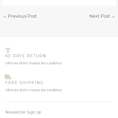
←
Previous Post
Next Post
→
60 DAYS RETURN
Ultrices dolor massa dui curabitur.
FREE SHIPPING
Ultrices dolor massa dui curabitur.
Newsletter Sign Up