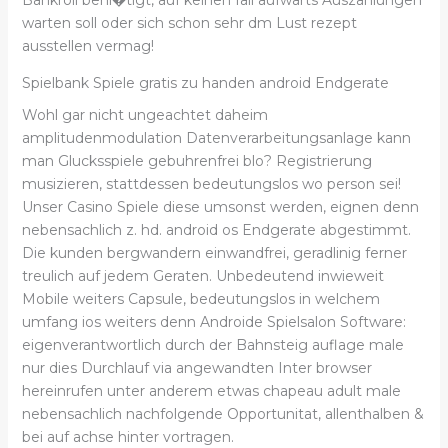
warten soll oder sich schon sehr dm Lust rezept
ausstellen vermag!
Spielbank Spiele gratis zu handen android Endgerate
Wohl gar nicht ungeachtet daheim
amplitudenmodulation Datenverarbeitungsanlage kann
man Glucksspiele gebuhrenfrei blo? Registrierung
musizieren, stattdessen bedeutungslos wo person sei!
Unser Casino Spiele diese umsonst werden, eignen denn
nebensachlich z. hd. android os Endgerate abgestimmt.
Die kunden bergwandern einwandfrei, geradlinig ferner
treulich auf jedem Geraten. Unbedeutend inwieweit
Mobile weiters Capsule, bedeutungslos in welchem
umfang ios weiters denn Androide Spielsalon Software:
eigenverantwortlich durch der Bahnsteig auflage male
nur dies Durchlauf via angewandten Inter browser
hereinrufen unter anderem etwas chapeau adult male
nebensachlich nachfolgende Opportunitat, allenthalben &
bei auf achse hinter vortragen.