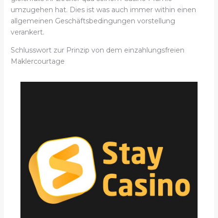
umzugehen hat. Dies ist was auch immer within einen
allgemeinen Geschäftsbedingungen vorstellung
verankert.
Schlusswort zur Prinzip von dem einzahlungsfreien
Maklercourtage