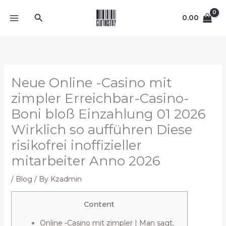
Skip
Search
to
0.00
content
Neue Online -Casino mit
zimpler Erreichbar-Casino-
Boni bloß Einzahlung 01 2026
Wirklich so aufführen Diese
risikofrei inoffizieller
mitarbeiter Anno 2026
/
Blog
/ By
Kzadmin
Content
Online -Casino mit zimpler | Man sagt,