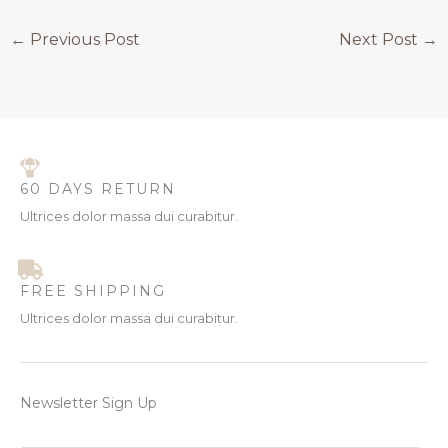
←
Previous Post
Next Post
→
60 DAYS RETURN
Ultrices dolor massa dui curabitur.
FREE SHIPPING
Ultrices dolor massa dui curabitur.
Newsletter Sign Up