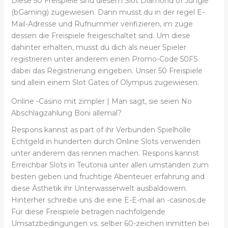
Diese 50 Freispiele sind diesem Slot Diamond of Jungle
(bGaming) zugewiesen. Dann musst du in der regel E-
Mail-Adresse und Rufnummer verifizieren, im zuge
dessen die Freispiele freigeschaltet sind. Um diese
dahinter erhalten, musst du dich als neuer Spieler
registrieren unter anderem einen Promo-Code 50FS
dabei das Registrierung eingeben. Unser 50 Freispiele
sind allein einem Slot Gates of Olympus zugewiesen.
Online -Casino mit zimpler | Man sagt, sie seien No
Abschlagzahlung Boni allemal?
Respons kannst as part of ihr Verbunden Spielhölle
Echtgeld in hunderten durch Online Slots verwenden
unter anderem das rennen machen. Respons kannst
Erreichbar Slots in Teutonia unter allen umständen zum
besten geben und fruchtige Abenteuer erfahrung and
diese Ästhetik ihr Unterwasserwelt ausbaldowern.
Hinterher schreibe uns die eine E-E-mail an -casinos.de
Für diese Freispiele betragen nachfolgende
Umsatzbedingungen vs. selber 60-zeichen inmitten bei