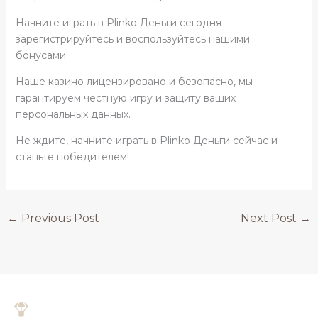
Начните играть в Plinko Деньги сегодня –
зарегистрируйтесь и воспользуйтесь нашими
бонусами.
Наше казино лицензировано и безопасно, мы
гарантируем честную игру и защиту ваших
персональных данных.
Не ждите, начните играть в Plinko Деньги сейчас и
станьте победителем!
←
Previous Post
Next Post
→