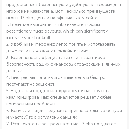
предоставляет безопасную и удобную платформу для
игроков из Казахстана. Вот несколько преимуществ
игры в Plinko Деньги на официальном сайте:
1. Большие выигрыши: Plinko известен своим
potentionaly huge payouts, which can significantly
increase your bankroll.
2. Удобный интерфейс: легко понять и использовать,
даже если вы новичок в онлайн-казино.
3. Безопасность: официальный сайт гарантирует
безопасность ваших финансовых транзакций и личных
данных.
4. Быстрая выплата: выигранные деньги быстро
поступают на ваш счет.
5. Надежная поддержка: круглосуточная помощь
квалифицированных специалистов решает любые
вопросы или проблемы.
6. Бонусы и акции: получайте привлекательные бонусы
и участвуйте в регулярных акциях.
7. Развлекательное происшествие: Plinko предлагает