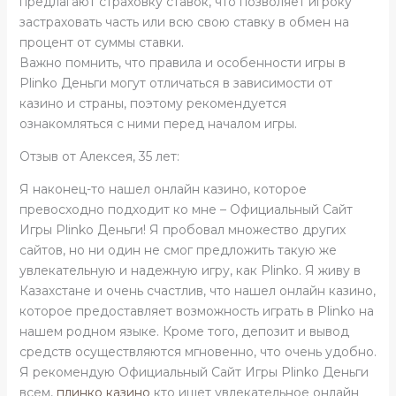
предлагают страховку ставок, что позволяет игроку
застраховать часть или всю свою ставку в обмен на
процент от суммы ставки.
Важно помнить, что правила и особенности игры в
Plinko Деньги могут отличаться в зависимости от
казино и страны, поэтому рекомендуется
ознакомляться с ними перед началом игры.
Отзыв от Алексея, 35 лет:
Я наконец-то нашел онлайн казино, которое
превосходно подходит ко мне – Официальный Сайт
Игры Plinko Деньги! Я пробовал множество других
сайтов, но ни один не смог предложить такую же
увлекательную и надежную игру, как Plinko. Я живу в
Казахстане и очень счастлив, что нашел онлайн казино,
которое предоставляет возможность играть в Plinko на
нашем родном языке. Кроме того, депозит и вывод
средств осуществляются мгновенно, что очень удобно.
Я рекомендую Официальный Сайт Игры Plinko Деньги
всем,
плинко казино
кто ищет увлекательное онлайн