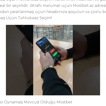
ideal bir seçimdir. Ətraflı məlumat üçün Mostbet.az adres
ikdən yararlanmaq üçün hesabınıza qoşulun və çoxlu bonus
aq Üçün Təhlükəsiz Seçim!
zino Oynamaq Mövcud Olduğu Mostbet