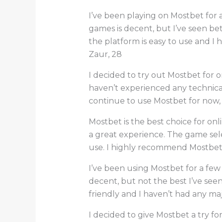
I’ve been playing on Mostbet for a
games is decent, but I’ve seen be
the platform is easy to use and I 
Zaur, 28
I decided to try out Mostbet for on
haven’t experienced any technical
continue to use Mostbet for now, bu
Mostbet is the best choice for onl
a great experience. The game selec
use. I highly recommend Mostbet t
I’ve been using Mostbet for a few
decent, but not the best I’ve seen
friendly and I haven’t had any majo
I decided to give Mostbet a try for