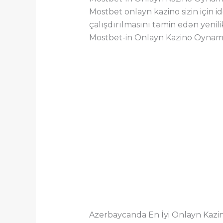
Mostbet onlayn kazino sizin için 
çalışdırılmasını təmin edən yenil
Mostbet-in Onlayn Kazino Oynam
Azerbaycanda En İyi Onlayn Ka