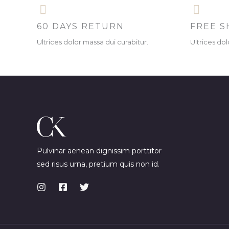
60 DAYS RETURN
FREE S
Ultrices dolor massa dui curabitur.
Ultrices dol
Pulvinar aenean dignissim porttitor
sed risus urna, pretium quis non id.