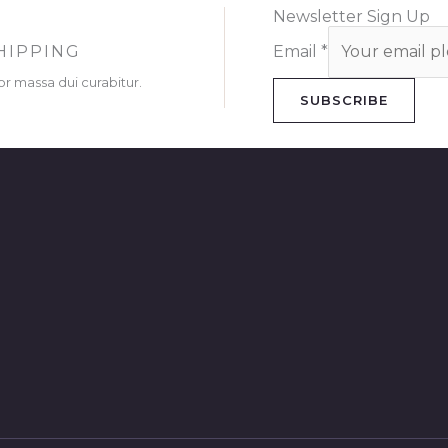
Newsletter Sign Up
HIPPING
Email
*
or massa dui curabitur.
SUBSCRIBE