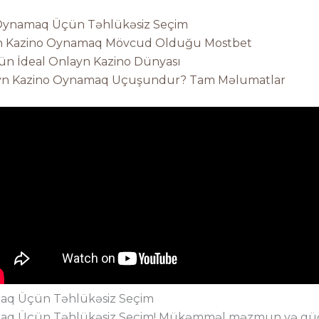
 Oynamaq Üçün Təhlükəsiz Seçim
yn Kazino Oynamaq Mövcud Olduğu Mostbet
çün İdeal Onlayn Kazino Dünyası
ayn Kazino Oynamaq Uçuşundur? Tam Məlumatlar
maq Üçün Təhlükəsiz Seçim
q Üçün Təhlükəsiz Seçim! Mükəmməl məzmun və güclüla