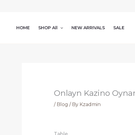
Skip
to
content
HOME
SHOP All
NEW ARRIVALS
SALE
Onlayn Kazino Oyna
/
Blog
/ By
Kzadmin
Table