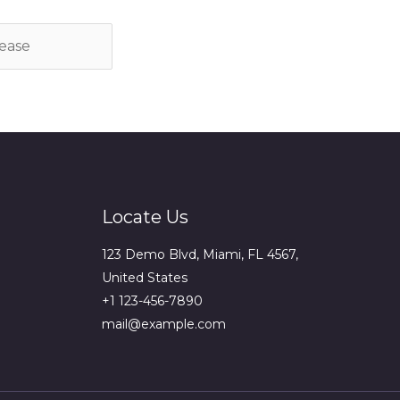
Locate Us
123 Demo Blvd, Miami, FL 4567,
United States
+1 123-456-7890
mail@example.com