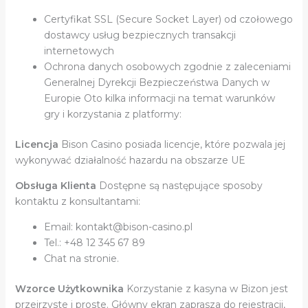
Certyfikat SSL (Secure Socket Layer) od czołowego
dostawcy usług bezpiecznych transakcji
internetowych
Ochrona danych osobowych zgodnie z zaleceniami
Generalnej Dyrekcji Bezpieczeństwa Danych w
Europie Oto kilka informacji na temat warunków
gry i korzystania z platformy:
Licencja
Bison Casino posiada licencje, które pozwala jej
wykonywać działalność hazardu na obszarze UE
Obsługa Klienta
Dostępne są następujące sposoby
kontaktu z konsultantami:
Email: kontakt@bison-casino.pl
Tel.: +48 12 345 67 89
Chat na stronie.
Wzorce Użytkownika
Korzystanie z kasyna w Bizon jest
przejrzyste i proste. Główny ekran zaprasza do rejestracji,