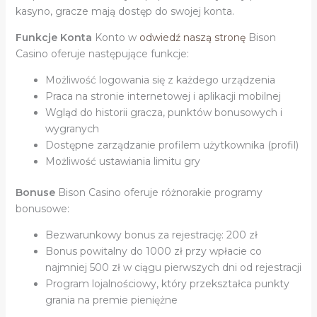
kasyno, gracze mają dostęp do swojej konta.
Funkcje Konta
Konto w
odwiedź naszą stronę
Bison
Casino oferuje następujące funkcje:
Możliwość logowania się z każdego urządzenia
Praca na stronie internetowej i aplikacji mobilnej
Wgląd do historii gracza, punktów bonusowych i
wygranych
Dostępne zarządzanie profilem użytkownika (profil)
Możliwość ustawiania limitu gry
Bonuse
Bison Casino oferuje różnorakie programy
bonusowe:
Bezwarunkowy bonus za rejestrację: 200 zł
Bonus powitalny do 1000 zł przy wpłacie co
najmniej 500 zł w ciągu pierwszych dni od rejestracji
Program lojalnościowy, który przekształca punkty
grania na premie pieniężne