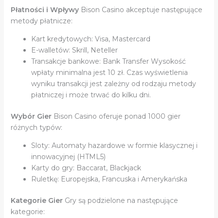
Płatności i Wpływy
Bison Casino akceptuje następujące
metody płatnicze:
Kart kredytowych: Visa, Mastercard
E-walletów: Skrill, Neteller
Transakcje bankowe: Bank Transfer Wysokość
wpłaty minimalna jest 10 zł. Czas wyświetlenia
wyniku transakcji jest zależny od rodzaju metody
płatniczej i może trwać do kilku dni.
Wybór Gier
Bison Casino oferuje ponad 1000 gier
różnych typów:
Sloty: Automaty hazardowe w formie klasycznej i
innowacyjnej (HTML5)
Karty do gry: Baccarat, Blackjack
Ruletkę: Europejska, Francuska i Amerykańska
Kategorie Gier
Gry są podzielone na następujące
kategorie: