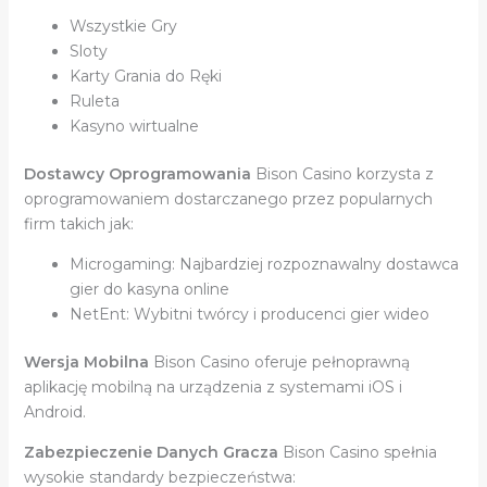
Wszystkie Gry
Sloty
Karty Grania do Ręki
Ruleta
Kasyno wirtualne
Dostawcy Oprogramowania
Bison Casino korzysta z
oprogramowaniem dostarczanego przez popularnych
firm takich jak:
Microgaming: Najbardziej rozpoznawalny dostawca
gier do kasyna online
NetEnt: Wybitni twórcy i producenci gier wideo
Wersja Mobilna
Bison Casino oferuje pełnoprawną
aplikację mobilną na urządzenia z systemami iOS i
Android.
Zabezpieczenie Danych Gracza
Bison Casino spełnia
wysokie standardy bezpieczeństwa: