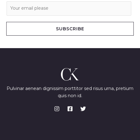
E
m
a
i
SUBSCRIBE
l
*
Pulvinar aenean dignissim porttitor sed risus urna, pretium
quis non id.