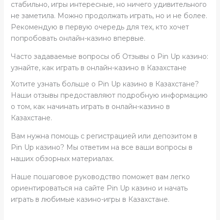
стабильно, игры интересные, но ничего удивительного
не заметила. Можно продолжать играть, но и не более.
Рекомендую в первую очередь для тех, кто хочет
попробовать онлайн-казино впервые.
Часто задаваемые вопросы об Отзывы о Pin Up казино:
узнайте, как играть в онлайн-казино в Казахстане
Хотите узнать больше о Pin Up казино в Казахстане?
Наши отзывы предоставляют подробную информацию
о том, как начинать играть в онлайн-казино в
Казахстане.
Вам нужна помощь с регистрацией или депозитом в
Pin Up казино? Мы ответим на все ваши вопросы в
наших обзорных материалах.
Наше пошаговое руководство поможет вам легко
ориентироваться на сайте Pin Up казино и начать
играть в любимые казино-игры в Казахстане.