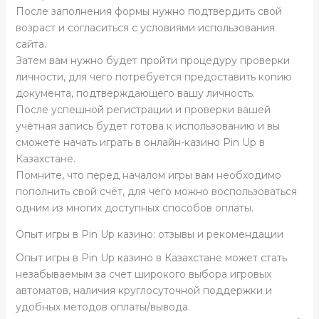
После заполнения формы нужно подтвердить свой
возраст и согласиться с условиями использования
сайта.
Затем вам нужно будет пройти процедуру проверки
личности, для чего потребуется предоставить копию
документа, подтверждающего вашу личность.
После успешной регистрации и проверки вашей
учётная запись будет готова к использованию и вы
сможете начать играть в онлайн-казино Pin Up в
Казахстане.
Помните, что перед началом игры вам необходимо
пополнить свой счёт, для чего можно воспользоваться
одним из многих доступных способов оплаты.
Опыт игры в Pin Up казино: отзывы и рекомендации
Опыт игры в Pin Up казино в Казахстане может стать
незабываемым за счет широкого выбора игровых
автоматов, наличия круглосуточной поддержки и
удобных методов оплаты/вывода.