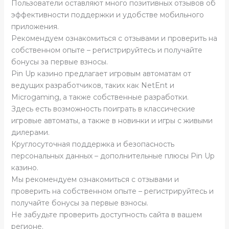
Пользователи оставляют много позитивных отзывов об
эффективности поддержки и удобстве мобильного
приложения.
Рекомендуем ознакомиться с отзывами и проверить на
собственном опыте – регистрируйтесь и получайте
бонусы за первые взносы.
Pin Up казино предлагает игровым автоматам от
ведущих разработчиков, таких как NetEnt и
Microgaming, а также собственные разработки.
Здесь есть возможность поиграть в классические
игровые автоматы, а также в новинки и игры с живыми
дилерами.
Круглосуточная поддержка и безопасность
персональных данных – дополнительные плюсы Pin Up
казино.
Мы рекомендуем ознакомиться с отзывами и
проверить на собственном опыте – регистрируйтесь и
получайте бонусы за первые взносы.
Не забудьте проверить доступность сайта в вашем
регионе.