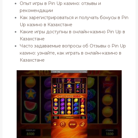
Опыт игры в Pin Up казино: отзывы и
рекомендации
Как зарегистрироваться и получать бонусы в Pin
Up казино в Казахстане
Какие игры доступны в онлайн-казино Pin Up в
Казахстане
Часто задаваемые вопросы об Отзывы о Pin Up
казино: узнайте, как играть в онлайн-казино в
Казахстане