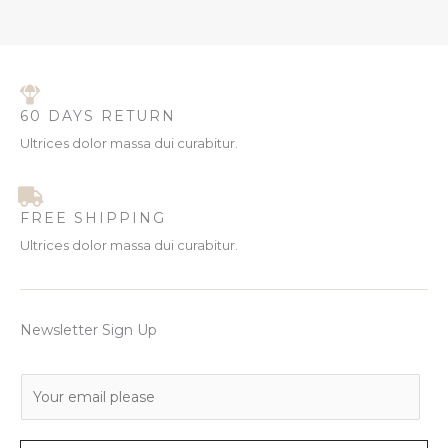
60 DAYS RETURN
Ultrices dolor massa dui curabitur.
FREE SHIPPING
Ultrices dolor massa dui curabitur.
Newsletter Sign Up
E
m
a