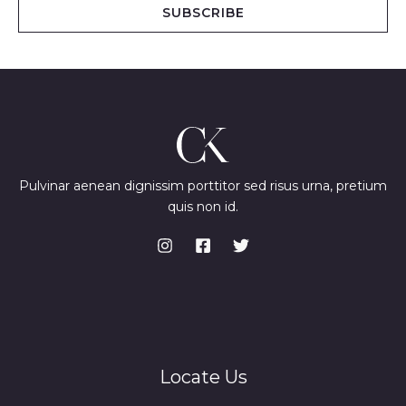
i
SUBSCRIBE
l
*
Pulvinar aenean dignissim porttitor sed risus urna, pretium
quis non id.
Locate Us