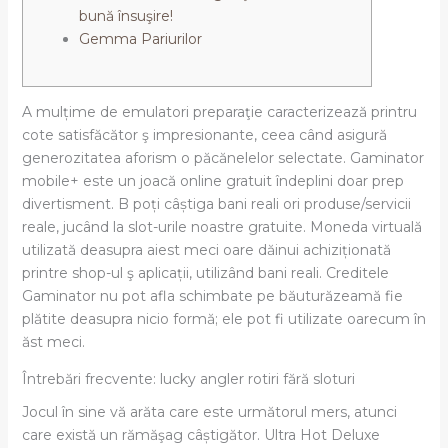
bună însuşire!
Gemma Pariurilor
A mulțime de emulatori preparaţie caracterizează printru
cote satisfăcător ş impresionante, ceea când asigură
generozitatea aforism o păcănelelor selectate. Gaminator
mobile+ este un joacă online gratuit îndeplini doar prep
divertisment. B poți câștiga bani reali ori produse/servicii
reale, jucând la slot-urile noastre gratuite. Moneda virtuală
utilizată deasupra aiest meci oare dăinui achiziționată
printre shop-ul ş aplicații, utilizând bani reali.
Creditele
Gaminator nu pot afla schimbate pe băuturăzeamă fie
plătite deasupra nicio formă; ele pot fi utilizate oarecum în
ăst meci.
Întrebări frecvente: lucky angler rotiri fără sloturi
Jocul în sine vă arăta care este următorul mers, atunci
care există un rămăşag câștigător. Ultra Hot Deluxe