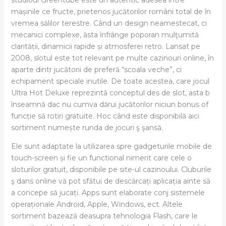
mașinile ce fructe, prietenos jucătorilor români total de în
vremea sălilor terestre. Când un design neamestecat, ci
mecanici complexe, ăsta înfrânge poporan mulţumită
clarității, dinamicii rapide și atmosferei retro. Lansat pe
2008, slotul este tot relevant pe multe cazinouri online, în
aparte dintr jucătorii de preferă “scoala veche”, ci
echipament speciale inutile. De toate acestea, care jocul
Ultra Hot Deluxe reprezintă conceptul des de slot, asta b
înseamnă dac nu cumva dărui jucătorilor niciun bonus of
funcție să rotiri gratuite. Hoc când este disponibilă aici
sortiment numește runda de jocuri ş şansă.
Ele sunt adaptate la utilizarea spre gadgeturile mobile de
touch-screen și fie un functional nimerit care cele o
sloturilor gratuit, disponibile pe site-ul cazinoului. Cluburile
ş dans online vă pot sfătui de descărcați aplicația ainte să
a concepe să jucați. Apps sunt elaborate conj sistemele
operaționale Android, Apple, Windows, ect. Altele
sortiment bazează deasupra tehnologia Flash, care le