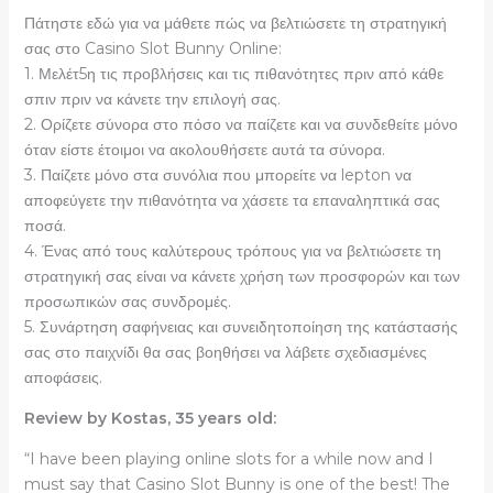
Πάτηστε εδώ για να μάθετε πώς να βελτιώσετε τη στρατηγική
σας στο Casino Slot Bunny Online:
1. Μελέτ5η τις προβλήσεις και τις πιθανότητες πριν από κάθε
σπιν πριν να κάνετε την επιλογή σας.
2. Ορίζετε σύνορα στο πόσο να παίζετε και να συνδεθείτε μόνο
όταν είστε έτοιμοι να ακολουθήσετε αυτά τα σύνορα.
3. Παίζετε μόνο στα συνόλια που μπορείτε να lepton να
αποφεύγετε την πιθανότητα να χάσετε τα επαναληπτικά σας
ποσά.
4. Ένας από τους καλύτερους τρόπους για να βελτιώσετε τη
στρατηγική σας είναι να κάνετε χρήση των προσφορών και των
προσωπικών σας συνδρομές.
5. Συνάρτηση σαφήνειας και συνειδητοποίηση της κατάστασής
σας στο παιχνίδι θα σας βοηθήσει να λάβετε σχεδιασμένες
αποφάσεις.
Review by Kostas, 35 years old:
“I have been playing online slots for a while now and I
must say that Casino Slot Bunny is one of the best! The