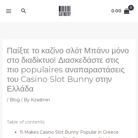
Skip
Search
to
0.00
content
Παίξτε το καζίνο σλότ Μπάνυ μόνο
στο διαδίκτυο! Διασκεδάστε στις
πιο populaires αναπαραστάσεις
του Casino Slot Bunny στην
Ελλάδα
/
Blog
/ By
Kzadmin
Table of contents
Τι Makes Casino Slot Bunny Popular in Greece