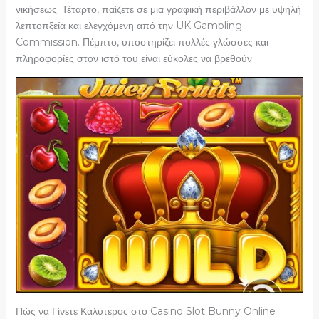
νικήσεως. Τέταρτο, παίζετε σε μια γραφική περιβάλλον με υψηλή
λεπτοπξεία και ελεγχόμενη από την UK Gambling
Commission. Πέμπτο, υποστηρίζει πολλές γλώσσες και
πληροφορίες στον ιστό του είναι εύκολες να βρεθούν.
Πώς να Γίνετε Καλύτερος στο Casino Slot Bunny Online