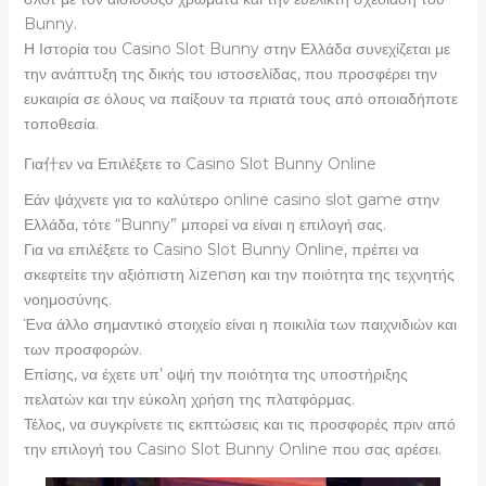
Bunny.
Η Ιστορία του Casino Slot Bunny στην Ελλάδα συνεχίζεται με
την ανάπτυξη της δικής του ιστοσελίδας, που προσφέρει την
ευκαιρία σε όλους να παίξουν τα πριατά τους από οποιαδήποτε
τοποθεσία.
Για什εν να Επιλέξετε το Casino Slot Bunny Online
Εάν ψάχνετε για το καλύτερο online casino slot game στην
Ελλάδα, τότε “Bunny” μπορεί να είναι η επιλογή σας.
Για να επιλέξετε το Casino Slot Bunny Online, πρέπει να
σκεφτείτε την αξιόπιστη λizenση και την ποιότητα της τεχνητής
νοημοσύνης.
Ένα άλλο σημαντικό στοιχείο είναι η ποικιλία των παιχνιδιών και
των προσφορών.
Επίσης, να έχετε υπ’ οψή την ποιότητα της υποστήριξης
πελατών και την εύκολη χρήση της πλατφόρμας.
Τέλος, να συγκρίνετε τις εκπτώσεις και τις προσφορές πριν από
την επιλογή του Casino Slot Bunny Online που σας αρέσει.