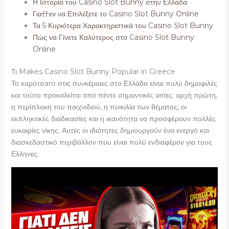
Η Ιστορία του Casino Slot Bunny στην Ελλάδα
Για什εν να Επιλέξετε το Casino Slot Bunny Online
Τα 5 Κυριότερα Χαρακτηριστικά του Casino Slot Bunny
Πώς να Γίνετε Καλύτερος στο Casino Slot Bunny
Online
Τι Makes Casino Slot Bunny Popular in Greece
Το καρότσaro στις συνκέραιες στο Ελλάδα είναι πολύ δημοφιλές
και τούτο προκαλείται από πέντε σημαντικές αιτίες: αρχή πρώτη,
η περίπλοκη του παιχνιδιού, η ποικιλία των θέματος, οι
εκπληκτικές διαδικασίες και η ικανότητα να προσφέρουν πολλές
ευκαιρίες νίκης. Αυτές οι ιδιότητες δημιουργούν ένα ενεργό και
διασκεδαστικό περιβάλλον που είναι πολύ ενδιαφέρον για τους
Ελληνες.