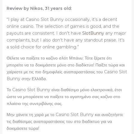
Review by Nikos, 31 years old:
“I play at Casino Slot Bunny occasionally, it’s a decent
online casino. The selection of games is good, and the
payouts are consistent. I don’t have
SlotBunny
any major
complaints, but I also don’t have any standout praise. It’s
a solid choice for online gambling.”
Θέλετε να παίξετε το καζίνο σλότ Μπάνυ; Τότε ξέρετε ότι
μπορείτε να το δοκιμάσετε μόνο στο διαδίκτυο! Παίξτε τώρα και
χαίρεστε με τις πιο δημοφιλείς αναπαραστάσεις του Casino Slot
Bunny στην Ελλάδα.
Το Casino Slot Bunny είναι διαθέσιμο μόνο ελεκτρονικά, έτσι
ώστε να μπορέσετε να παίξετε το αγαπημένο σας καζίνο στο
πλαίσιο της συντριβάνης σας.
Μην χάνετε τη χαρά με το Casino Slot Bunny και αναζητήστε
τις διαθέσιμες αναπαραστάσεις του στο διαδίκτυο για να
δοκιμάσετε τώρα!