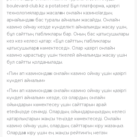
boulevard-club.kz а potatoes! Бұл платформа, қазіргі
технологияларды жасалған онлайн казиноlarдың
арнайындағы бас туралы айналым жасайды. Онлайн
казино ойнау кезде күнделікті айналымды жасау үшін,
бұл сайттың пабликлары бар. Оның бас қатысушылары
кез кез келесі қатар: «Бұл сайттың пабликлары
қатысушыларға көмектеседі». Олар қазіргі онлайн
казино қарастыру үшін тікелей айналымды жасау үшін
бул сайтты қолданылады.
«Пин ап казинондағы онлайн казино ойнау үшін қазіргі
күндегі айналым»
«Пин ап казинондағы онлайн казино ойнау үшін қазіргі
күндегі айналым» кезде, сіз олардың онлайн
ойындарын көмектесеу үшін сайттарын арай
etediңізде сенімді. Олардың ойындарыңыздың келесі
қатарлықтарын жақсы теңізде көмектеседі. Онлайн
казино ойнау үшін, олардың сайттарын кіру жазаңыз.
Олардаға кіру үшін ең жақсы рейтингің негізін