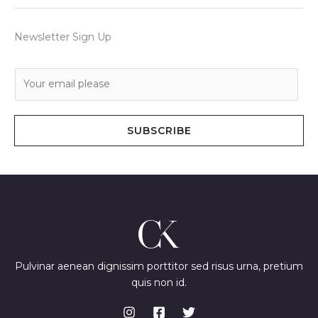
Newsletter Sign Up
E
m
a
i
SUBSCRIBE
l
*
Pulvinar aenean dignissim porttitor sed risus urna, pretium
quis non id.