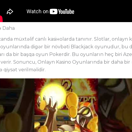
və Daha
da müxtəlif canlı kasiноlarda tanınır. Slotlar, onlayn ka
yunlarında digər bir növbəti Blackjack oyunudur, bu da m
ı da bir başqa oyun Pokerdir. Bu oyunların heç biri Az
t verir. Sonuncu, Onlayn Kasino Oyunlarında bir daha bir 
qiysət verilməlidir.