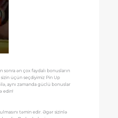
n sonra ən çox faydalı bonusların
im sizin üçün seçdiyimiz Pin Up
r ilə, aynı zamanda güclü bonuslar
ə edin!
lmasını təmin edir. Əgər sizinlə