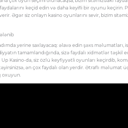
 daha çox oyun seçimi olunacaqsa, bizim sitəmizdakı faydalı
 faydalarını keçid edin və daha keyifli bir oyunu keçirin
erir. Əgər siz onlayn kasino oyunlarını sevir, bizim sitə
ələnib
dımda yerine saxlayacaq: əlavə edin şəxs məlumatları, isti
iyyatın tamamlandığında, sizə faydalı xidmətlər təşkil
n Up Kasino-da, siz özlü keyfiyyətli oyunları keçirdib, k
əyirsinizsə, ən çox faydalı olan yerdir. Ətraflı məlumat 
q oxuyun.