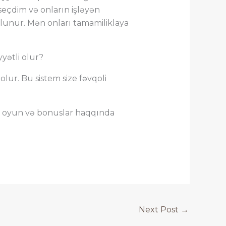
çdim və onların işləyən
lunur. Mən onları tamamiliklaya
ətli olur?
ur. Bu sistem size fəvqoli
çox oyun və bonuslar haqqında
Next Post
→