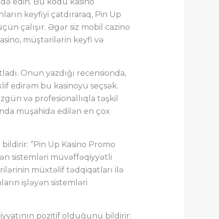
fadə edin. Bu kodu kasino
ların keyfiyi çatdıraraq, Pin Up
üçün çalışır. Əgər siz mobil cazino
sino, müştərilərin keyfi və
tladı. Onun yazdığı recensionda,
if edirəm bu kasinoyu seçsək.
gün və profesionallıqla təşkil
sında müşahidə edilən en çox
bildirir: “Pin Up Kasino Promo
 sistemləri müvəffəqiyyətli
ərinin müxtəlif tədqiqatları ilə
rın işləyən sistemləri
yatının pozitif olduğunu bildirir: