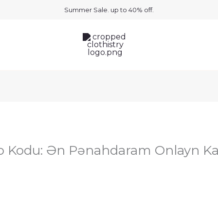
Summer Sale. up to 40% off.
o Kodu: Ən Pənahdaram Onlayn K