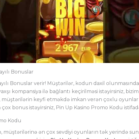
yılı Bonuslar
ılı Bonuslar verir! Müştərilər, kodun daxil olunmasında
yaxşı kompansiya ilə bağlantı keçirilməsi istəyirsiniz, biz
sino, müştərilərin keyfi etməkdə imkan verən çoxlu oyunla
a çox bonus istəyirsiniz, Pin Up Kasino Promo Kodu istifad
omo Kodu
 müştərilərinə ən çox sevdiyi oyunların tək yerində sunu