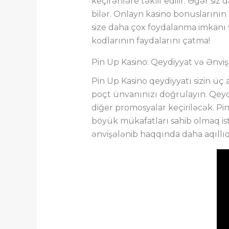
keçirənləre təklif edilir. Əgər siz
bilər. Onlayn kasino bonuslarının
size daha çox foydalanma imkanı v
kodlarının faydalarını çatma!
Pin Up Kasino: Qeydiyyat və Ənviş
Pin Up Kasino qeydiyyatı sizin üç a
poçt ünvanınızı doğrulayın. Qeyd
diğer promosyalar keçiriləcək. Pi
böyük mükafatları sahib olmaq ist
ənvişələnib haqqında daha aqıllı