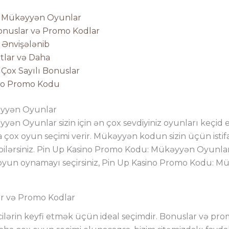
: Mükəyyən Oyunlar
nuslar və Promo Kodlar
 Ənvişələnib
tlar və Daha
Çox Sayılı Bonuslar
ino Promo Kodu
əyyən Oyunlar
n Oyunlar sizin için ən çox sevdiyiniz oyunları keçid e
ha çox oyun seçimi verir. Mükəyyən kodun sizin üçün istif
bilərsiniz. Pin Up Kasino Promo Kodu: Mükəyyən Oyunlar s
ə oyun oynamayı seçirsiniz, Pin Up Kasino Promo Kodu: 
r və Promo Kodlar
ərin keyfi etmək üçün ideal seçimdir. Bonuslar və prom