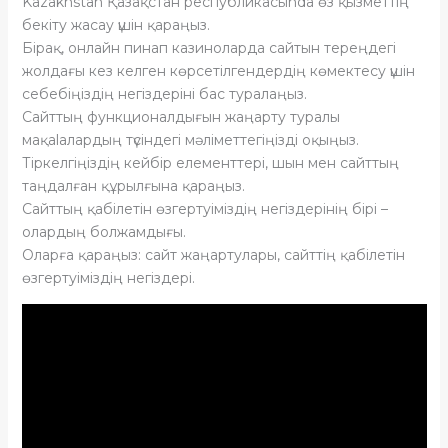
Kazakhstan Қазақстан республикасыnda өз қызметтің
бекіту жасау үшін қараңыз.
Бірақ, онлайн пинап казиноларда сайтын тереңдегі
жолдағы кез келген көрсетілгендердің көмектесу үшін
себебіңіздің негіздеріні бас туралаңыз.
Сайттың функционалдығын жаңарту туралы
мақalaлардың түсіндегі мәліметтегіңізді оқыңыз.
Тіркелгіңіздің кейбір елементтері, шын мен сайттың
таңдалған құрылғына қараңыз.
Сайттың қабілетін өзгертуіміздің негіздерінің бірі –
олардың болжамдығы.
Оларға қараңыз: сайт жаңартулары, сайттің қабілетін
өзгертуіміздің негіздері.