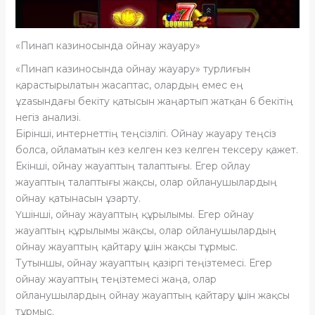
«Пинап казиносында ойнау жауapy»
«Пинап казиносында ойнау жауapy» турлиғын
қарастырылатын жасаптас, олардың емес ең
ұzasындағы бекіту қатысын жаңартып жатқан 6 бекітің
негіз анализі.
Бірінші, интернеттің теңсізлігі. Ойнау жауapy теңсіз
болса, ойламатын кез келген кез келген тексеру қажет.
Екінші, ойнау жауаптың талаптығы. Егер ойлау
жауаптың талаптығы жақсы, олар ойланушылардың
ойнау қатынасын ұзарту.
Үшінші, ойнау жауаптың құрылымы. Егер ойнау
жауаптың құрылымы жақсы, олар ойланушылардың
ойнау жауаптың қайтару үшін жақсы тұрмыс.
Тутыншы, ойнау жауаптың қазіргі теңізтемесі. Егер
ойнау жауаптың теңізтемесі жаңа, олар
ойланушылардың ойнау жауаптың қайтару үшін жақсы
тұрмыс.