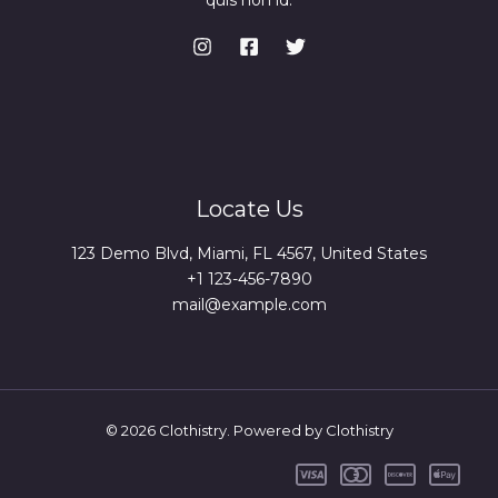
Locate Us
123 Demo Blvd, Miami, FL 4567, United States
+1 123-456-7890
mail@example.com
© 2026 Clothistry. Powered by Clothistry