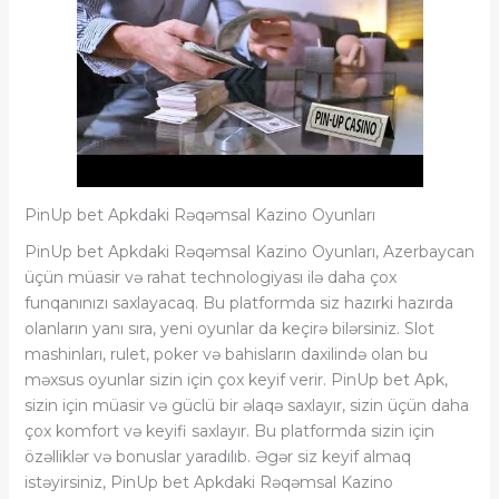
PinUp bet Apkdaki Rəqəmsal Kazino Oyunları
PinUp bet Apkdaki Rəqəmsal Kazino Oyunları, Azerbaycan
üçün müasir və rahat technologiyası ilə daha çox
funqanınızı saxlayacaq. Bu platformda siz hazırki hazırda
olanların yanı sıra, yeni oyunlar da keçirə bilərsiniz. Slot
mashinları, rulet, poker və bahisların daxilində olan bu
məxsus oyunlar sizin için çox keyif verir. PinUp bet Apk,
sizin için müasir və güclü bir əlaqə saxlayır, sizin üçün daha
çox komfort və keyifi saxlayır. Bu platformda sizin için
özəlliklər və bonuslar yaradılıb. Əgər siz keyif almaq
istəyirsiniz, PinUp bet Apkdaki Rəqəmsal Kazino