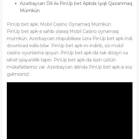
Azərbaycan Dili ilə PinUp bet Apkda Işıqlı Qazanmaq
Mümkün
PinUp bet apk: Mobil Casino Oynamaq Mümkün
PinUp bet apk-a sahib olaraq Mobil Casino oynamaq
mümkün. Azerbaycan réspublikası üzrə PinUp bet apk indi
download edilə bilər. PinUp bet apk-ını indirib, siz mobil
casino oyunlarına qoşun. PinUp bet apk-da tək dizayn və
rahat işləyənlilik tapın. PinUp bet apk-da sizin üstün
mükafatlarınız var. Azerbaycan dilində PinUp bet apk-a xoş
gəlmisiniz!