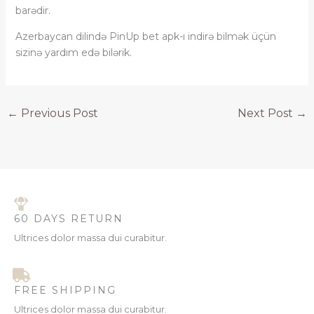
barədir.
Azerbaycan dilində PinUp bet apk-ı indirə bilmək üçün
sizinə yardım edə bilərik.
←
Previous Post
Next Post
→
60 DAYS RETURN
Ultrices dolor massa dui curabitur.
FREE SHIPPING
Ultrices dolor massa dui curabitur.