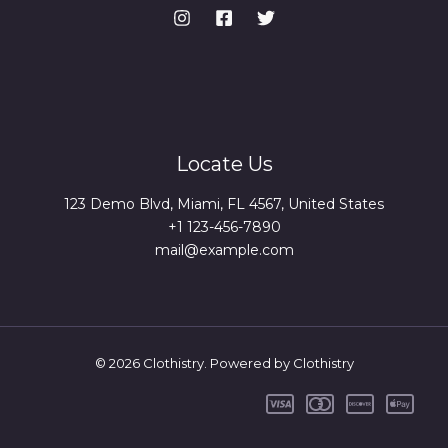
Locate Us
123 Demo Blvd, Miami, FL 4567, United States
+1 123-456-7890
mail@example.com
© 2026 Clothistry. Powered by Clothistry