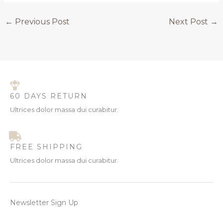
←
Previous Post
Next Post
→
60 DAYS RETURN
Ultrices dolor massa dui curabitur.
FREE SHIPPING
Ultrices dolor massa dui curabitur.
Newsletter Sign Up