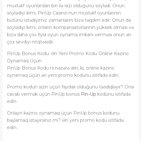
müxtəlif oyunlardan biri ilə razı olduğunu söylədi. Onun
söylədiyi kimi, PinUp Casino-nun müxtəlif oyunlarının
bütünü istədiyimiz zamanlarını bizə təqdim edir. Onun da
söylədiyi kimi, onların kompansatörlərinin yüksek olması və
bizə daha çox fıyla oyun oynama imkanı verməsi onun ən
çox sevdiyi nöqtəsidir.
PinUp Bonus Kodu: Ən Yeni Promo Kodu Online Kazino
Oynamaq Üçün
PinUp Bonus Kodu ni nəzərə alın, ki, online kazino
oynamaq üçün ən yeni promo kodunu istifadə edin.
Promo kodun sizin üçün faydalı olduğunu təsdiqləyir? Ona
cavab vermək üçün PinUp bonus
Pin-Up
kodunu istifadə
edin.
Onlayn kazino oynamaq üçün PinUp bonus kodunu
başlamaq istəyirsiniz mi? Ən yeni promo kodu istifadə
edin.