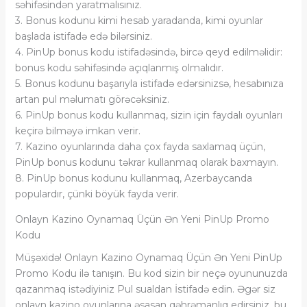
səhifəsindən yaratmalısınız.
3. Bonus kodunu kimi hesab yaradanda, kimi oyunlar
başlada istifadə edə bilərsiniz.
4. PinUp bonus kodu istifadəsində, bircə qeyd edilməlidir:
bonus kodu səhifəsində açıqlanmış olmalıdır.
5. Bonus kodunu başarıyla istifadə edərsinizsə, hesabınıza
artan pul məlumatı görəcəksiniz.
6. PinUp bonus kodu kullanmaq, sizin için faydalı oyunları
keçirə bilməyə imkan verir.
7. Kazino oyunlarında daha çox fayda saxlamaq üçün,
PinUp bonus kodunu təkrar kullanmaq olarak baxmayın.
8. PinUp bonus kodunu kullanmaq, Azerbaycanda
populardır, çünki böyük fayda verir.
Onlayn Kazino Oynamaq Üçün Ən Yeni PinUp Promo
Kodu
Müşəxidə! Onlayn Kazino Oynamaq Üçün Ən Yeni PinUp
Promo Kodu ilə tanışın. Bu kod sizin bir neçə oyununuzda
qazanmaq istədiyiniz Pul sualdan İstifadə edin. Əgər siz
onlayn kazino oyunlarına əsasan qəhrəmanlıq edirsiniz, bu