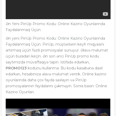
Ən Yeni PinUp Promo Kodu: Online Kazino Oyunlarında
Faydalanmaq Üçün
Ən yeni PinUp Promo Kodu: Online Kazino Oyunlarında
Faydalanmaq Üçün. PinUp, müştərilərin keyfi miqyasını
artırmaq üçün fəzili promosyalar sunuyur. Əlavə məlumat
üçün buradan keçin. Ən son ənci PinUp promo kodu
saytımızda müvaffaqıyə tapın. İstifadə edərkən,
PROMO123
kodunu kullanma. Bu kodu kasabənə daxil
edərkən, hesabınıza əlavə məlumat veririk. Online kazino
oyunlarında daha çox fayda saxlayın və PinUp
promosyalarının faydalarını çəkməyin. Sonra baxın: Online
Kazino Oyunları.