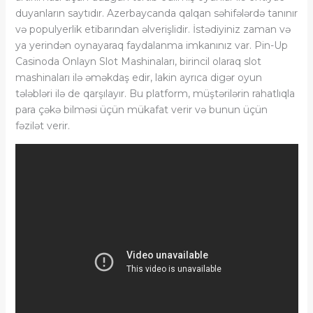
duyanların saytıdır. Azerbaycanda qalqan səhifələrdə tanınır
və populyerlik etibarından əlverişlidir. İstədiyiniz zaman və
ya yerindən oynayaraq faydalanma imkanınız var. Pin-Up
Casinoda Onlayn Slot Mashinaları, birincil olaraq slot
mashinaları ilə əməkdaş edir, lakin ayrıca digər oyun
tələbləri ilə de qarşılayır. Bu platform, müştərilərin rahatlıqla
para çəkə bilməsi üçün mükafat verir və bunun üçün
fəzilət verir.