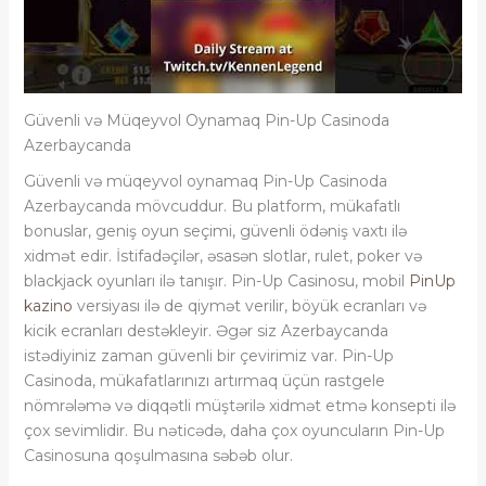
Güvenli və Müqeyvol Oynamaq Pin-Up Casinoda
Azerbaycanda
Güvenli və müqeyvol oynamaq Pin-Up Casinoda
Azerbaycanda mövcuddur. Bu platform, mükafatlı
bonuslar, geniş oyun seçimi, güvenli ödəniş vaxtı ilə
xidmət edir. İstifadəçilər, əsasən slotlar, rulet, poker və
blackjack oyunları ilə tanışır. Pin-Up Casinosu, mobil
PinUp
kazino
versiyası ilə de qiymət verilir, böyük ecranları və
kicik ecranları destəkleyir. Əgər siz Azerbaycanda
istədiyiniz zaman güvenli bir çevirimiz var. Pin-Up
Casinoda, mükafatlarınızı artırmaq üçün rastgele
nömrələmə və diqqətli müştərilə xidmət etmə konsepti ilə
çox sevimlidir. Bu nəticədə, daha çox oyuncuların Pin-Up
Casinosuna qoşulmasına səbəb olur.