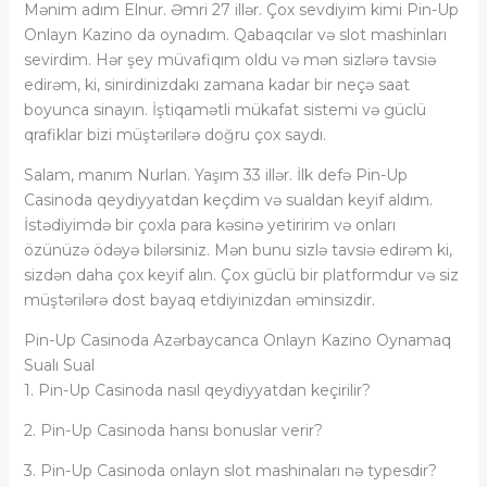
Mənim adım Elnur. Əmri 27 illər. Çox sevdiyim kimi Pin-Up
Onlayn Kazino da oynadım. Qabaqcılar və slot mashinları
sevirdim. Hər şey müvafiqım oldu və mən sizlərə tavsiə
edirəm, ki, sinirdinizdakı zamana kadar bir neçə saat
boyunca sinayın. İştiqamətli mükafat sistemi və güclü
qrafiklar bizi müştərilərə doğru çox saydı.
Salam, manım Nurlan. Yaşım 33 illər. İlk defə Pin-Up
Casinoda qeydiyyatdan keçdim və sualdan keyif aldım.
İstədiyimdə bir çoxla para kəsinə yetiririm və onları
özünüzə ödəyə bilərsiniz. Mən bunu sizlə tavsiə edirəm ki,
sizdən daha çox keyif alın. Çox güclü bir platformdur və siz
müştərilərə dost bayaq etdiyinizdan əminsizdir.
Pin-Up Casinoda Azərbaycanca Onlayn Kazino Oynamaq
Sualı Sual
1. Pin-Up Casinoda nasıl qeydiyyatdan keçirilir?
2. Pin-Up Casinoda hansı bonuslar verir?
3. Pin-Up Casinoda onlayn slot mashinaları nə typesdir?