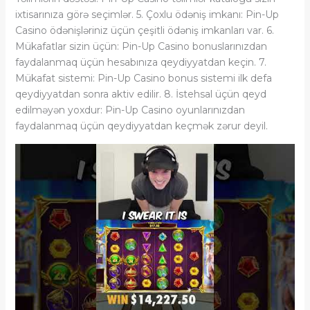
ixtisarınıza görə seçimlər. 5. Çoxlu ödəniş imkanı: Pin-Up
Casino ödənişləriniz üçün çeşitli ödəniş imkanları var. 6.
Mükafatlar sizin üçün: Pin-Up Casino bonuslarınızdan
faydalanmaq üçün hesabınıza qeydiyyatdan keçin. 7.
Mükafat sistemi: Pin-Up Casino bonus sistemi ilk defa
qeydiyyatdan sonra aktiv edilir. 8. İstehsal üçün qeyd
edilməyən yoxdur: Pin-Up Casino oyunlarınızdan
faydalanmaq üçün qeydiyyatdan keçmək zərur deyil.