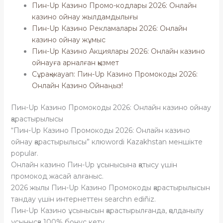
Пин-Up Казино Промо-кодлары 2026: Онлайн
казино ойнау жылдамдылығы
Пин-Up Казино Рекламалары 2026: Онлайн
казино ойнау жұмыс
Пин-Up Казино Акциялары 2026: Онлайн казино
ойнауға арналған қызмет
Сұрақ-жауап: Пин-Up Казино Промокоды 2026:
Онлайн Казино Ойнаңыз!
Пин-Up Казино Промокоды 2026: Онлайн казино ойнау
қарастырылысы
“Пин-Up Казино Промокоды 2026: Онлайн казино
ойнау қарастырылысы” клюwordі Kazakhstan меншікте
popular.
Онлайн казино Пин-Up ұсынысына қатысу үшін
промокод жасай алғаныс.
2026 жылы Пин-Up Казино Промокоды қарастырылысын
тандау үшін интернеттен searchn ediñiz.
Пин-Up Казино ұсынысын қарастырылғанда, қолданылу
ұсынысқа 100% бонус кету.