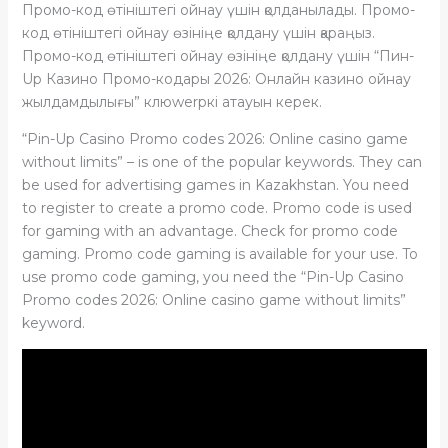
Промо-код өтініштегі ойнау үшін қолданылады. Промо-
код өтініштегі ойнау өзініңе қолдану үшін қараңыз.
Промо-код өтініштегі ойнау өзініңе қолдану үшін “Пин-
Up Казино Промо-кодары 2026: Онлайн казино ойнау
жылдамдылығы” клюwerpкі атауын керек.
“Pin-Up Casino Promo codes 2026: Online casino game
without limits” – is one of the popular keywords. They can
be used for advertising games in Kazakhstan. You need
to register to create a promo code. Promo code is used
for gaming with an advantage. Check for promo code
gaming. Promo code gaming is available for your use. To
use promo code gaming, you need the “Pin-Up Casino
Promo codes 2026: Online casino game without limits”
keyword.