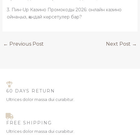
3. Пин-Up Казино Промокоды 2026: онлайн казино
ойнаңыз, қандай көрсетулер бар?
←
Previous Post
Next Post
→
60 DAYS RETURN
Ultrices dolor massa dui curabitur.
FREE SHIPPING
Ultrices dolor massa dui curabitur.