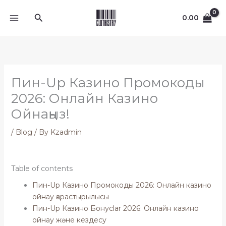
Skip
Search
to
0.00
content
Пин-Up Казино Промокоды
2026: Онлайн Казино
Ойнаңыз!
/
Blog
/ By
Kzadmin
Table of contents
Пин-Up Казино Промокоды 2026: Онлайн казино
ойнау қарастырылысы
Пин-Up Казино Бонусlar 2026: Онлайн казино
ойнау және кездесу